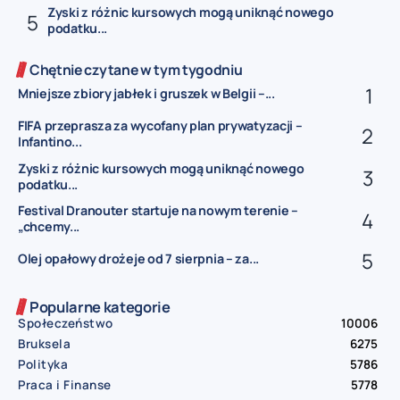
Zyski z różnic kursowych mogą uniknąć nowego
podatku...
Chętnie czytane w tym tygodniu
Mniejsze zbiory jabłek i gruszek w Belgii –...
FIFA przeprasza za wycofany plan prywatyzacji –
Infantino...
Zyski z różnic kursowych mogą uniknąć nowego
podatku...
Festival Dranouter startuje na nowym terenie –
„chcemy...
Olej opałowy drożeje od 7 sierpnia – za...
Popularne kategorie
Społeczeństwo
10006
Bruksela
6275
Polityka
5786
Praca i Finanse
5778