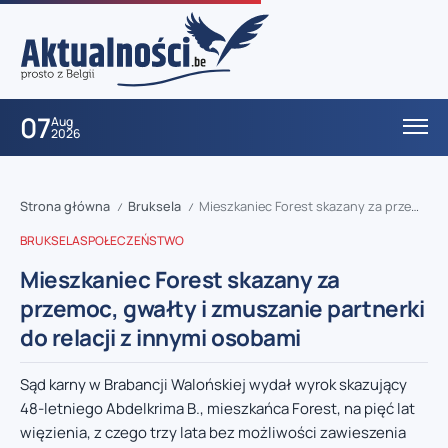
07
Aug
2026
Strona główna
Bruksela
Mieszkaniec Forest skazany za przemoc, gwałty i zmuszanie partnerki do relacji z innymi osobami
/
/
BRUKSELA
SPOŁECZEŃSTWO
Mieszkaniec Forest skazany za
przemoc, gwałty i zmuszanie partnerki
do relacji z innymi osobami
Sąd karny w Brabancji Walońskiej wydał wyrok skazujący
48-letniego Abdelkrima B., mieszkańca Forest, na pięć lat
więzienia, z czego trzy lata bez możliwości zawieszenia