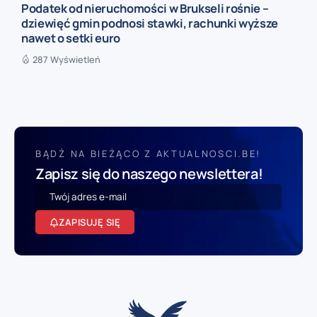
Podatek od nieruchomości w Brukseli rośnie –
dziewięć gmin podnosi stawki, rachunki wyższe
nawet o setki euro
287 Wyświetleń
BĄDŹ NA BIEŻĄCO Z AKTUALNOSCI.BE!
Zapisz się do naszego newslettera!
ZAPISUJĘ SIĘ