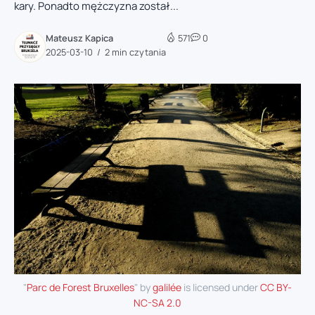
kary. Ponadto mężczyzna został...
Mateusz Kapica
571
0
2025-03-10
2 min czytania
"
Parc de Forest Bruxelles
" by
galilée
is licensed under
CC BY-
NC-SA 2.0