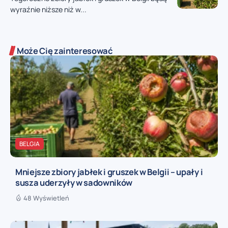
wyraźnie niższe niż w...
Może Cię zainteresować
BELGIA
Mniejsze zbiory jabłek i gruszek w Belgii – upały i
susza uderzyły w sadowników
48 Wyświetleń