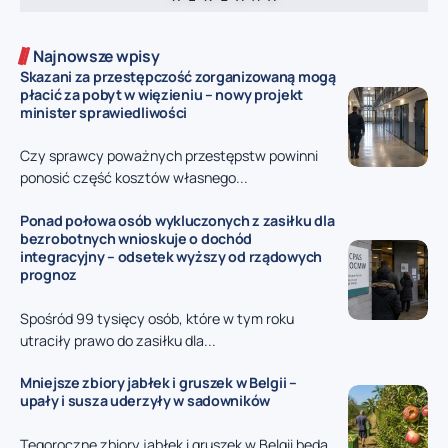
Najnowsze wpisy
Skazani za przestępczość zorganizowaną mogą
płacić za pobyt w więzieniu – nowy projekt
minister sprawiedliwości
Czy sprawcy poważnych przestępstw powinni
ponosić część kosztów własnego...
Ponad połowa osób wykluczonych z zasiłku dla
bezrobotnych wnioskuje o dochód
integracyjny – odsetek wyższy od rządowych
prognoz
Spośród 99 tysięcy osób, które w tym roku
utraciły prawo do zasiłku dla...
Mniejsze zbiory jabłek i gruszek w Belgii –
upały i susza uderzyły w sadowników
Tegoroczne zbiory jabłek i gruszek w Belgii będą