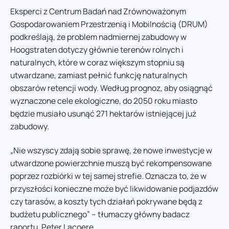
Eksperci z Centrum Badań nad Zrównoważonym
Gospodarowaniem Przestrzenią i Mobilnością (DRUM)
podkreślają, że problem nadmiernej zabudowy w
Hoogstraten dotyczy głównie terenów rolnych i
naturalnych, które w coraz większym stopniu są
utwardzane, zamiast pełnić funkcję naturalnych
obszarów retencji wody. Według prognoz, aby osiągnąć
wyznaczone cele ekologiczne, do 2050 roku miasto
będzie musiało usunąć 271 hektarów istniejącej już
zabudowy.
„Nie wszyscy zdają sobie sprawę, że nowe inwestycje w
utwardzone powierzchnie muszą być rekompensowane
poprzez rozbiórki w tej samej strefie. Oznacza to, że w
przyszłości konieczne może być likwidowanie podjazdów
czy tarasów, a koszty tych działań pokrywane będą z
budżetu publicznego” – tłumaczy główny badacz
raportu, Peter Lacoere.