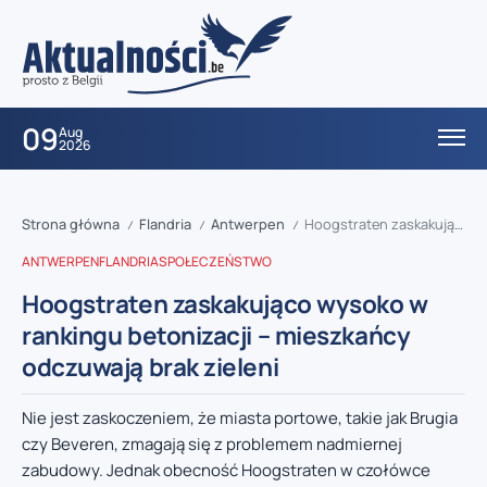
09
Aug
2026
Strona główna
Flandria
Antwerpen
Hoogstraten zaskakująco wysoko w rankingu betonizacji – mieszkańcy odczuwają brak zieleni
/
/
/
ANTWERPEN
FLANDRIA
SPOŁECZEŃSTWO
Hoogstraten zaskakująco wysoko w
rankingu betonizacji – mieszkańcy
odczuwają brak zieleni
Nie jest zaskoczeniem, że miasta portowe, takie jak Brugia
czy Beveren, zmagają się z problemem nadmiernej
zabudowy. Jednak obecność Hoogstraten w czołówce