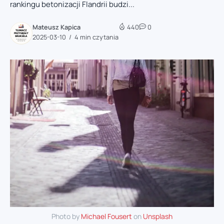
rankingu betonizacji Flandrii budzi...
Mateusz Kapica
440
0
2025-03-10
4 min czytania
Photo by
Michael Fousert
on
Unsplash