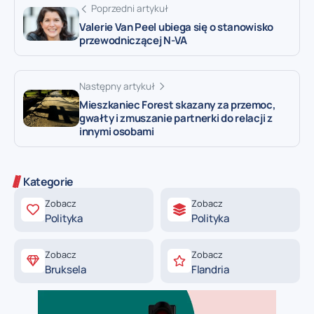
Poprzedni artykuł
Valerie Van Peel ubiega się o stanowisko
przewodniczącej N-VA
Następny artykuł
Mieszkaniec Forest skazany za przemoc,
gwałty i zmuszanie partnerki do relacji z
innymi osobami
Kategorie
Zobacz
Zobacz
Polityka
Polityka
Zobacz
Zobacz
Bruksela
Flandria