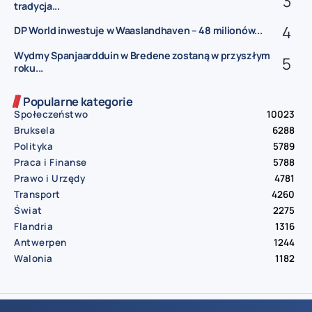
tradycja...
DP World inwestuje w Waaslandhaven – 48 milionów...
Wydmy Spanjaardduin w Bredene zostaną w przyszłym
roku...
Popularne kategorie
Społeczeństwo
10023
Bruksela
6288
Polityka
5789
Praca i Finanse
5788
Prawo i Urzędy
4781
Transport
4260
Świat
2275
Flandria
1316
Antwerpen
1244
Walonia
1182
© Aktualnosci.be – All Right Reserved 2016-2026