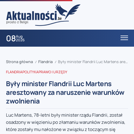
08
Aug
2026
Strona główna
Flandria
Były minister Flandrii Luc Martens aresztowany za naruszenie warunków zwolnienia
/
/
FLANDRIA
POLITYKA
PRAWO I URZĘDY
Były minister Flandrii Luc Martens
aresztowany za naruszenie warunków
zwolnienia
Luc Martens, 78-letni były minister rządu Flandrii, został
osadzony w więzieniu po złamaniu warunków zwolnienia,
które zostały mu nałożone w związku z toczącym się