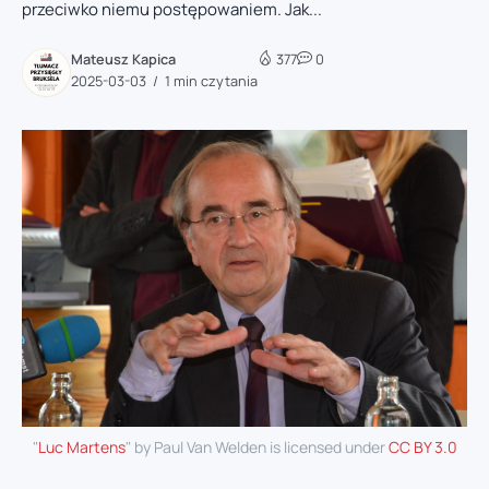
przeciwko niemu postępowaniem. Jak...
Mateusz Kapica
377
0
2025-03-03
1 min czytania
"
Luc Martens
" by Paul Van Welden is licensed under
CC BY 3.0