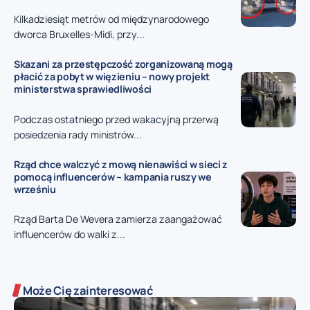
Kilkadziesiąt metrów od międzynarodowego
dworca Bruxelles-Midi, przy...
Skazani za przestępczość zorganizowaną mogą
płacić za pobyt w więzieniu – nowy projekt
ministerstwa sprawiedliwości
Podczas ostatniego przed wakacyjną przerwą
posiedzenia rady ministrów...
Rząd chce walczyć z mową nienawiści w sieci z
pomocą influencerów – kampania ruszy we
wrześniu
Rząd Barta De Wevera zamierza zaangażować
influencerów do walki z...
Może Cię zainteresować