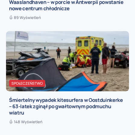
Waaslandhaven – w porcie w Antwerpii powstanie
nowe centrum chłodnicze
89 Wyświetleń
SPOŁECZEŃSTWO
Śmiertelny wypadek kitesurfera w Oostduinkerke
– 63-latek zginął po gwałtownym podmuchu
wiatru
148 Wyświetleń