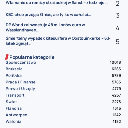
Włamanie do remizy strażackiej w Ranst – złodzieje...
KBC chce przejąć Ethias, ale tylko w całości...
DP World zainwestuje 48 milionów euro w
Waaslandhaven...
Śmiertelny wypadek kitesurfera w Oostduinkerke – 63-
latek zginął...
Popularne kategorie
Społeczeństwo
10018
Bruksela
6285
Polityka
5789
Praca i Finanse
5785
Prawo i Urzędy
4779
Transport
4257
Świat
2275
Flandria
1316
Antwerpen
1242
Walonia
1182