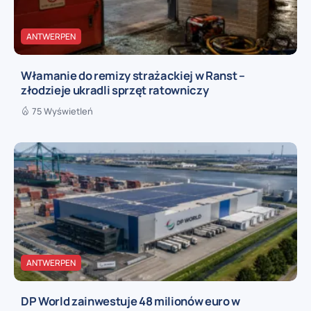
ANTWERPEN
Włamanie do remizy strażackiej w Ranst –
złodzieje ukradli sprzęt ratowniczy
75 Wyświetleń
ANTWERPEN
DP World zainwestuje 48 milionów euro w