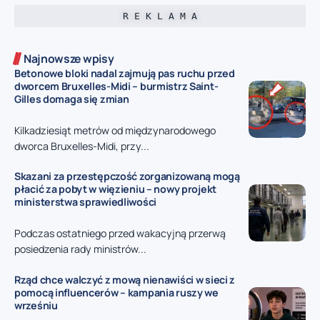
R E K L A M A
Najnowsze wpisy
Betonowe bloki nadal zajmują pas ruchu przed
dworcem Bruxelles-Midi – burmistrz Saint-
Gilles domaga się zmian
Kilkadziesiąt metrów od międzynarodowego
dworca Bruxelles-Midi, przy...
Skazani za przestępczość zorganizowaną mogą
płacić za pobyt w więzieniu – nowy projekt
ministerstwa sprawiedliwości
Podczas ostatniego przed wakacyjną przerwą
posiedzenia rady ministrów...
Rząd chce walczyć z mową nienawiści w sieci z
pomocą influencerów – kampania ruszy we
wrześniu