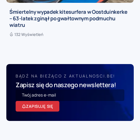
Śmiertelny wypadek kitesurfera w Oostduinkerke
– 63-latek zginął po gwałtownym podmuchu
wiatru
132 Wyświetleń
BĄDŹ NA BIEŻĄCO Z AKTUALNOSCI.BE!
Zapisz się do naszego newslettera!
ZAPISUJĘ SIĘ