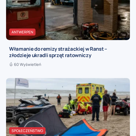
ANTWERPEN
Włamanie do remizy strażackiej w Ranst –
złodzieje ukradli sprzęt ratowniczy
60 Wyświetleń
SPOŁECZEŃSTWO