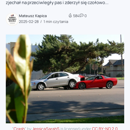
zjechał na przeciwległy pas i zderzył się czołowo...
Mateusz Kapica
584
0
2025-02-28
1 min czytania
"
Crash
" by
JessicaSarahS
is licensed under
CC BY-ND 2.0