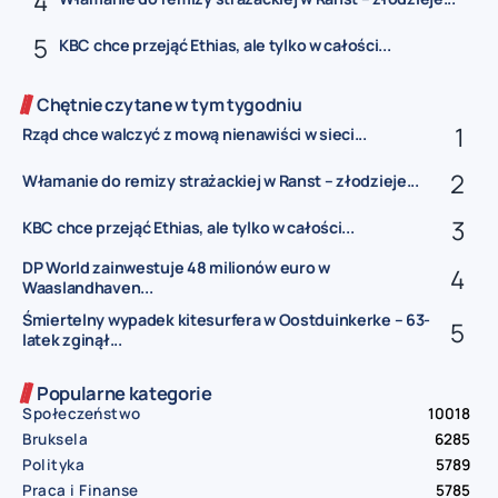
KBC chce przejąć Ethias, ale tylko w całości...
Chętnie czytane w tym tygodniu
Rząd chce walczyć z mową nienawiści w sieci...
Włamanie do remizy strażackiej w Ranst – złodzieje...
KBC chce przejąć Ethias, ale tylko w całości...
DP World zainwestuje 48 milionów euro w
Waaslandhaven...
Śmiertelny wypadek kitesurfera w Oostduinkerke – 63-
latek zginął...
Popularne kategorie
Społeczeństwo
10018
Bruksela
6285
Polityka
5789
Praca i Finanse
5785