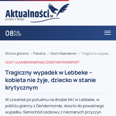
08
Aug
2026
Strona główna
Flandria
Oost-Vlaanderen
Tragiczny wypadek w Lebbeke – kobieta nie żyje, dziecko w stanie krytycznym
/
/
/
OOST-VLAANDEREN
SPOŁECZEŃSTWO
TRANSPORT
Tragiczny wypadek w Lebbeke –
kobieta nie żyje, dziecko w stanie
krytycznym
W czwartek po południu na drodze N41 w Lebbeke, w
pobliżu granicy z Dendermonde, doszło do poważnego
wypadku. Samochód osobowy z nieznanych przyczyn