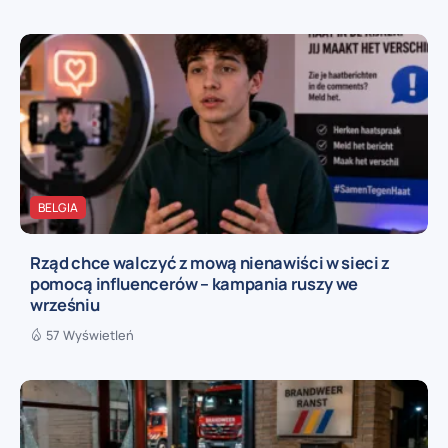
BELGIA
Rząd chce walczyć z mową nienawiści w sieci z
pomocą influencerów – kampania ruszy we
wrześniu
57 Wyświetleń