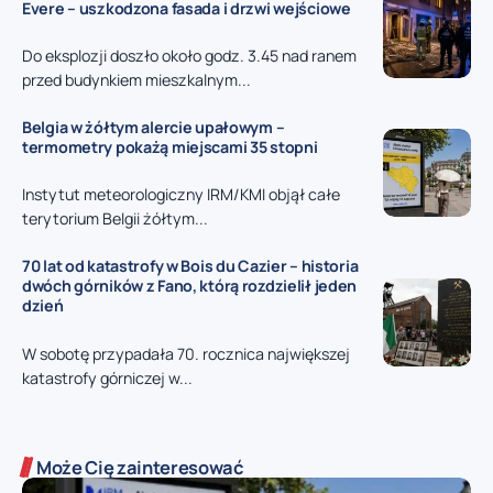
Evere – uszkodzona fasada i drzwi wejściowe
Do eksplozji doszło około godz. 3.45 nad ranem
przed budynkiem mieszkalnym...
Belgia w żółtym alercie upałowym –
termometry pokażą miejscami 35 stopni
Instytut meteorologiczny IRM/KMI objął całe
terytorium Belgii żółtym...
70 lat od katastrofy w Bois du Cazier – historia
dwóch górników z Fano, którą rozdzielił jeden
dzień
W sobotę przypadała 70. rocznica największej
katastrofy górniczej w...
Może Cię zainteresować