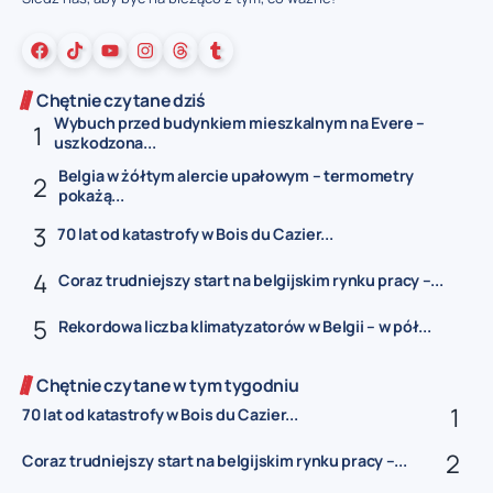
Chętnie czytane dziś
Wybuch przed budynkiem mieszkalnym na Evere –
uszkodzona...
Belgia w żółtym alercie upałowym – termometry
pokażą...
70 lat od katastrofy w Bois du Cazier...
Coraz trudniejszy start na belgijskim rynku pracy –...
Rekordowa liczba klimatyzatorów w Belgii – w pół...
Chętnie czytane w tym tygodniu
70 lat od katastrofy w Bois du Cazier...
Coraz trudniejszy start na belgijskim rynku pracy –...