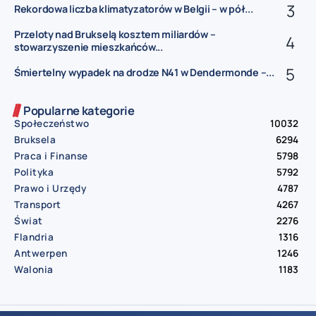
Rekordowa liczba klimatyzatorów w Belgii – w pół...
Przeloty nad Brukselą kosztem miliardów –
stowarzyszenie mieszkańców...
Śmiertelny wypadek na drodze N41 w Dendermonde –...
Popularne kategorie
Społeczeństwo
10032
Bruksela
6294
Praca i Finanse
5798
Polityka
5792
Prawo i Urzędy
4787
Transport
4267
Świat
2276
Flandria
1316
Antwerpen
1246
Walonia
1183