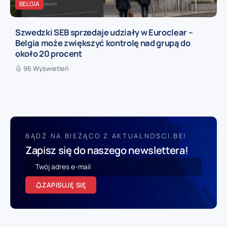
BELGIA
Szwedzki SEB sprzedaje udziały w Euroclear –
Belgia może zwiększyć kontrolę nad grupą do
około 20 procent
96 Wyświetleń
BĄDŹ NA BIEŻĄCO Z AKTUALNOSCI.BE!
Zapisz się do naszego newslettera!
ZAPISUJĘ SIĘ