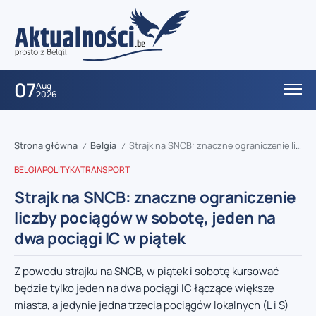
07
Aug
2026
Strona główna
Belgia
Strajk na SNCB: znaczne ograniczenie liczby pociągów w sobotę, jeden na dwa pociągi IC w piątek
/
/
BELGIA
POLITYKA
TRANSPORT
Strajk na SNCB: znaczne ograniczenie
liczby pociągów w sobotę, jeden na
dwa pociągi IC w piątek
Z powodu strajku na SNCB, w piątek i sobotę kursować
będzie tylko jeden na dwa pociągi IC łączące większe
miasta, a jedynie jedna trzecia pociągów lokalnych (L i S)