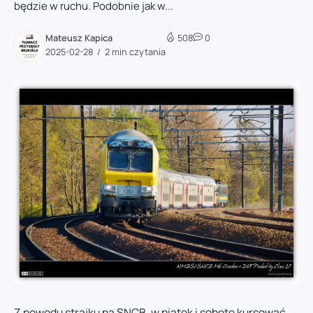
będzie w ruchu. Podobnie jak w...
Mateusz Kapica
508
0
2025-02-28
2 min czytania
Z powodu strajku na SNCB, w piątek i sobotę kursować