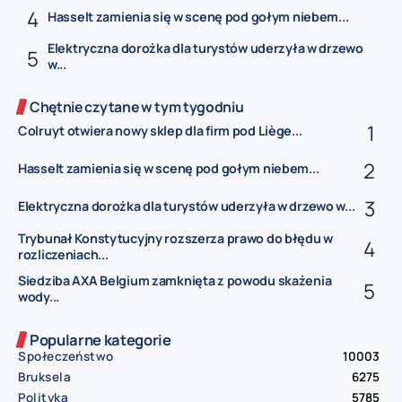
Hasselt zamienia się w scenę pod gołym niebem...
Elektryczna dorożka dla turystów uderzyła w drzewo
w...
Chętnie czytane w tym tygodniu
Colruyt otwiera nowy sklep dla firm pod Liège...
Hasselt zamienia się w scenę pod gołym niebem...
Elektryczna dorożka dla turystów uderzyła w drzewo w...
Trybunał Konstytucyjny rozszerza prawo do błędu w
rozliczeniach...
Siedziba AXA Belgium zamknięta z powodu skażenia
wody...
Popularne kategorie
Społeczeństwo
10003
Bruksela
6275
Polityka
5785