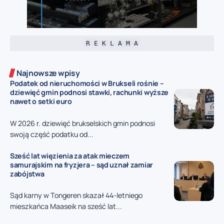
R E K L A M A
Najnowsze wpisy
Podatek od nieruchomości w Brukseli rośnie –
dziewięć gmin podnosi stawki, rachunki wyższe
nawet o setki euro
W 2026 r. dziewięć brukselskich gmin podnosi
swoją część podatku od...
Sześć lat więzienia za atak mieczem
samurajskim na fryzjera – sąd uznał zamiar
zabójstwa
Sąd karny w Tongeren skazał 44-letniego
mieszkańca Maaseik na sześć lat...