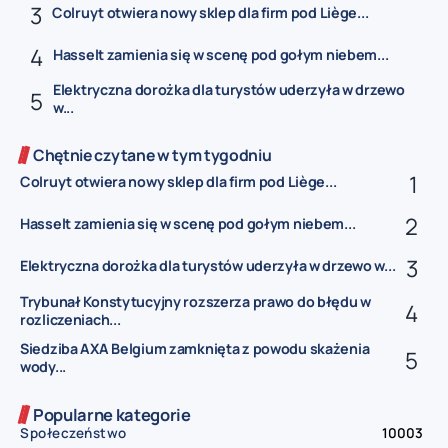
Colruyt otwiera nowy sklep dla firm pod Liège...
Hasselt zamienia się w scenę pod gołym niebem...
Elektryczna dorożka dla turystów uderzyła w drzewo
w...
Chętnie czytane w tym tygodniu
Colruyt otwiera nowy sklep dla firm pod Liège...
Hasselt zamienia się w scenę pod gołym niebem...
Elektryczna dorożka dla turystów uderzyła w drzewo w...
Trybunał Konstytucyjny rozszerza prawo do błędu w
rozliczeniach...
Siedziba AXA Belgium zamknięta z powodu skażenia
wody...
Popularne kategorie
Społeczeństwo
10003