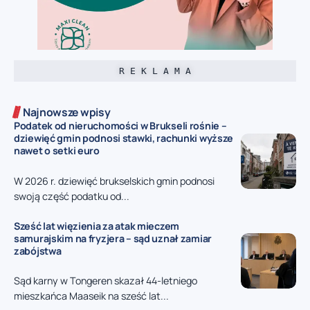
R E K L A M A
Najnowsze wpisy
Podatek od nieruchomości w Brukseli rośnie –
dziewięć gmin podnosi stawki, rachunki wyższe
nawet o setki euro
W 2026 r. dziewięć brukselskich gmin podnosi
swoją część podatku od...
Sześć lat więzienia za atak mieczem
samurajskim na fryzjera – sąd uznał zamiar
zabójstwa
Sąd karny w Tongeren skazał 44-letniego
mieszkańca Maaseik na sześć lat...