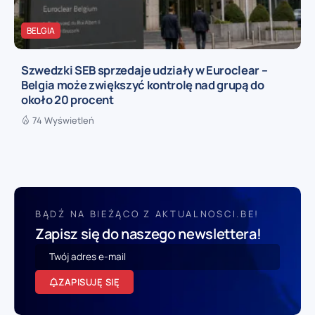
BELGIA
Szwedzki SEB sprzedaje udziały w Euroclear –
Belgia może zwiększyć kontrolę nad grupą do
około 20 procent
74 Wyświetleń
BĄDŹ NA BIEŻĄCO Z AKTUALNOSCI.BE!
Zapisz się do naszego newslettera!
ZAPISUJĘ SIĘ