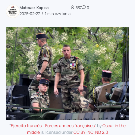
Mateusz Kapica
537
0
2025-02-27
1 min czytania
"
Ejército francés - Forces armées françaises
" by
Oscar in the
middle
is licensed under
CC BY-NC-ND 2.0