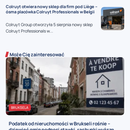
Colruyt otwiera nowy sklep dla firm pod Liège –
ósma placówka Colruyt Professionals w Belgii
Colruyt Group otworzyła 5 sierpnia nowy sklep
Colruyt Professionals w...
Może Cię zainteresować
BRUKSELA
Podatek od nieruchomości w Brukseli rośnie –
dziewięć gmin podnosi stawki, rachunki wyższe