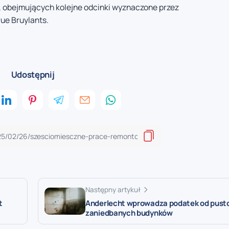
 obejmujących kolejne odcinki wyznaczone przez
ue Bruylants.
Udostępnij
Następny artykuł
t
Anderlecht wprowadza podatek od pust
zaniedbanych budynków