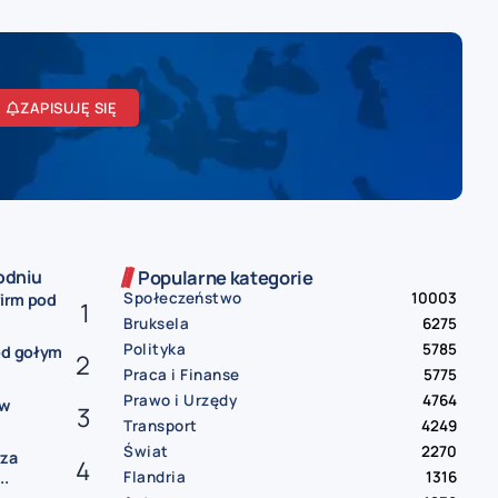
ZAPISUJĘ SIĘ
odniu
Popularne kategorie
Społeczeństwo
10003
firm pod
Bruksela
6275
Polityka
5785
od gołym
Praca i Finanse
5775
Prawo i Urzędy
4764
ów
Transport
4249
Świat
2270
rza
Flandria
1316
..