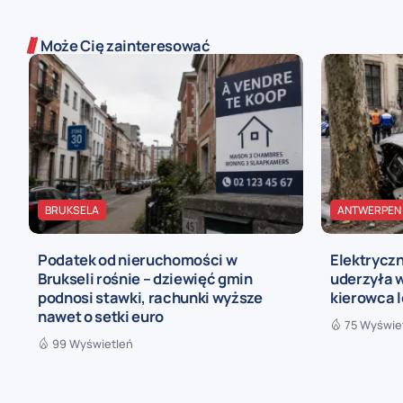
Może Cię zainteresować
BRUKSELA
ANTWERPEN
Podatek od nieruchomości w
Elektryczn
Brukseli rośnie – dziewięć gmin
uderzyła w
podnosi stawki, rachunki wyższe
kierowca 
nawet o setki euro
75 Wyświe
99 Wyświetleń