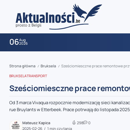
06
Aug
2026
Strona główna
Bruksela
Sześciomiesczne prace remontowe przy 
/
/
BRUKSELA
TRANSPORT
Sześciomiesczne prace remontowe
Od 3 marca Vivaqua rozpocznie modernizację sieci kanalizac
zaobserwuj nas
rue Bruylants w Etterbeek. Prace potrwają do listopada 2025 
zaobserwuj nas
Mateusz Kapica
298
0
2025-02-26
1 min czytania