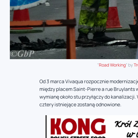
"
Road Working
" by
T
Od 3 marca Vivaqua rozpocznie modernizację 
między placem Saint-Pierre a rue Bruylants 
wymianę około stu przyłączy do kanalizacji.
cztery istniejące zostaną odnowione.