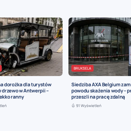
BRUKSELA
a dorożka dla turystów
Siedziba AXA Belgium zam
 drzewo w Antwerpii –
powodu skażenia wody – 
lekko ranny
przeszli na pracę zdalną
tleń
91 Wyświetleń