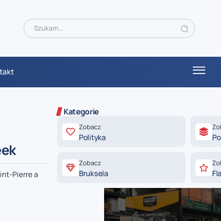
takt
Kategorie
Zobacz
Zo
Polityka
Po
eek
Zobacz
Zo
Bruksela
Fl
nt-Pierre a