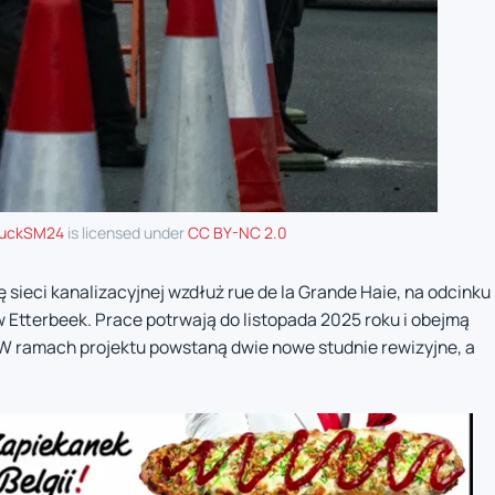
ruckSM24
is licensed under
CC BY-NC 2.0
sieci kanalizacyjnej wzdłuż rue de la Grande Haie, na odcinku
w Etterbeek. Prace potrwają do listopada 2025 roku i obejmą
 W ramach projektu powstaną dwie nowe studnie rewizyjne, a