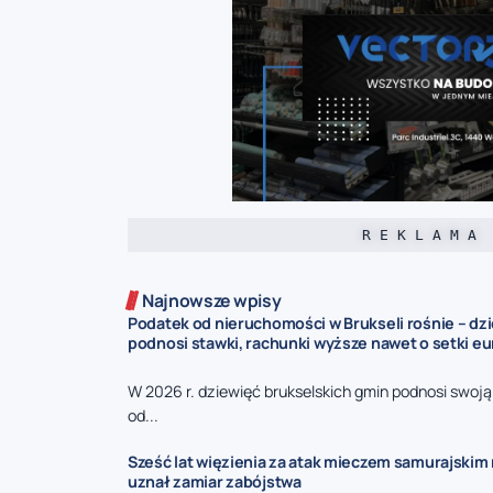
R E K L A M A
Najnowsze wpisy
Podatek od nieruchomości w Brukseli rośnie – dz
podnosi stawki, rachunki wyższe nawet o setki eu
W 2026 r. dziewięć brukselskich gmin podnosi swoj
od...
Sześć lat więzienia za atak mieczem samurajskim n
uznał zamiar zabójstwa