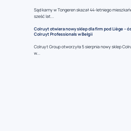
Sąd karny w Tongeren skazał 44-letniego mieszkań
sześć lat...
Colruyt otwiera nowy sklep dla firm pod Liège – 
Colruyt Professionals w Belgii
Colruyt Group otworzyła 5 sierpnia nowy sklep Colr
w...