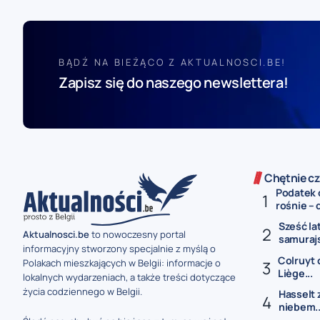
BĄDŹ NA BIEŻĄCO Z AKTUALNOSCI.BE!
Zapisz się do naszego newslettera!
Chętnie cz
Podatek 
rośnie – 
Sześć la
Aktualnosci.be
to nowoczesny portal
samurajs
informacyjny stworzony specjalnie z myślą o
Colruyt 
Polakach mieszkających w Belgii: informacje o
Liège...
lokalnych wydarzeniach, a także treści dotyczące
życia codziennego w Belgii.
Hasselt 
niebem..