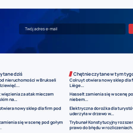
ytane dziś
Chętnie czytane w tym tyg
od nieruchomości w Brukseli
Colruyt otwiera nowy sklep dla 
dziewięć...
Liège...
t więzienia za atak mieczem
Hasselt zamienia się w scenę p
kim na...
niebem...
otwiera nowy sklep dla firm pod
Elektryczna dorożka dla turyst
uderzyła w drzewo w...
zamienia się w scenę pod gołym
Trybunał Konstytucyjny rozsze
.
prawo do błędu w rozliczeniach.