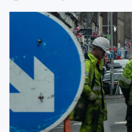
zaobserwuj nas
zaobserwuj nas
zaobserwuj nas
zaobserwuj nas