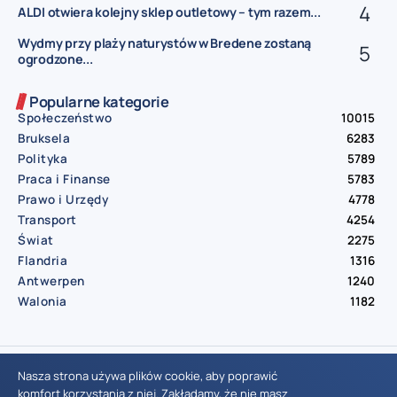
ALDI otwiera kolejny sklep outletowy – tym razem...
Wydmy przy plaży naturystów w Bredene zostaną
ogrodzone...
Popularne kategorie
Społeczeństwo
10015
Bruksela
6283
Polityka
5789
Praca i Finanse
5783
Prawo i Urzędy
4778
Transport
4254
Świat
2275
Flandria
1316
Antwerpen
1240
Walonia
1182
© Aktualnosci.be – All Right Reserved 2016-2026
Nasza strona używa plików cookie, aby poprawić
komfort korzystania z niej. Zakładamy, że nie masz