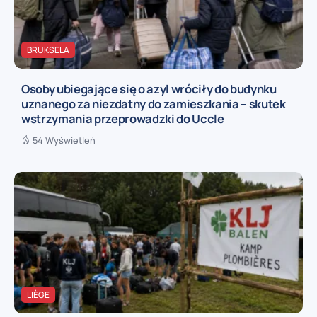
BRUKSELA
Osoby ubiegające się o azyl wróciły do budynku
uznanego za niezdatny do zamieszkania – skutek
wstrzymania przeprowadzki do Uccle
54 Wyświetleń
LIÈGE