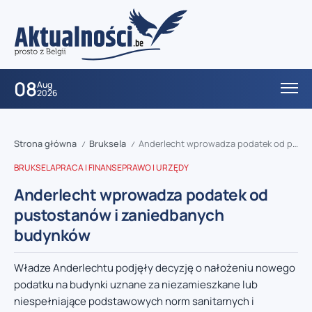
08
Aug
2026
Strona główna
Bruksela
Anderlecht wprowadza podatek od pustostanów i zaniedbanych budynków
/
/
BRUKSELA
PRACA I FINANSE
PRAWO I URZĘDY
Anderlecht wprowadza podatek od
pustostanów i zaniedbanych
budynków
Władze Anderlechtu podjęły decyzję o nałożeniu nowego
podatku na budynki uznane za niezamieszkane lub
niespełniające podstawowych norm sanitarnych i