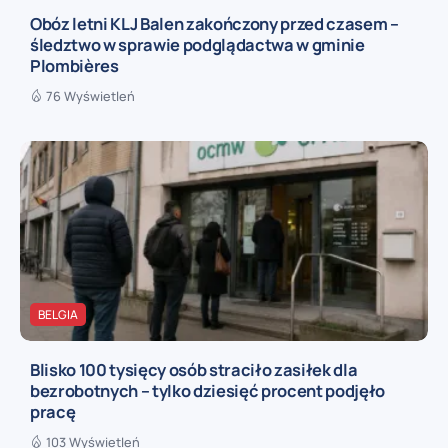
Obóz letni KLJ Balen zakończony przed czasem –
śledztwo w sprawie podglądactwa w gminie
Plombières
76 Wyświetleń
BELGIA
Blisko 100 tysięcy osób straciło zasiłek dla
bezrobotnych – tylko dziesięć procent podjęło
pracę
103 Wyświetleń