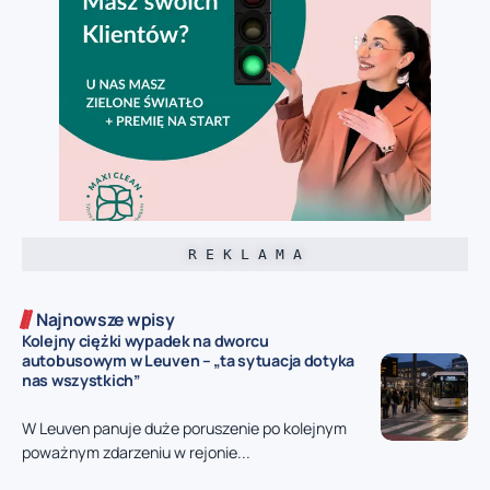
R E K L A M A
Najnowsze wpisy
Kolejny ciężki wypadek na dworcu
autobusowym w Leuven – „ta sytuacja dotyka
nas wszystkich”
W Leuven panuje duże poruszenie po kolejnym
poważnym zdarzeniu w rejonie...