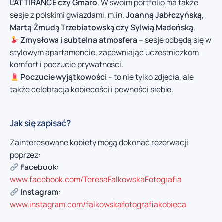
L’ATTIRANCE czy Gmaro
. W swoim portfolio ma także
sesje z polskimi gwiazdami, m.in.
Joanną Jabłczyńską,
Martą Żmudą Trzebiatowską czy Sylwią Madeńską
.
Zmysłowa i subtelna atmosfera
– sesje odbędą się w
stylowym apartamencie, zapewniając uczestniczkom
komfort i poczucie prywatności.
Poczucie wyjątkowości
– to nie tylko zdjęcia, ale
także celebracja kobiecości i pewności siebie.
Jak się zapisać?
Zainteresowane kobiety mogą dokonać rezerwacji
poprzez:
Facebook
:
www.facebook.com/TeresaFalkowskaFotografia
Instagram
:
www.instagram.com/falkowskafotografiakobieca