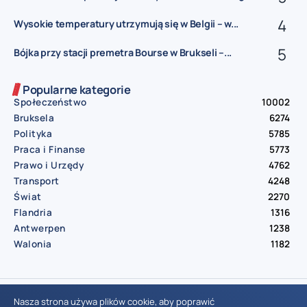
Wysokie temperatury utrzymują się w Belgii – w...
Bójka przy stacji premetra Bourse w Brukseli –...
Popularne kategorie
Społeczeństwo
10002
Bruksela
6274
Polityka
5785
Praca i Finanse
5773
Prawo i Urzędy
4762
Transport
4248
Świat
2270
Flandria
1316
Antwerpen
1238
Walonia
1182
© Aktualnosci.be – All Right Reserved 2016-2026
Nasza strona używa plików cookie, aby poprawić