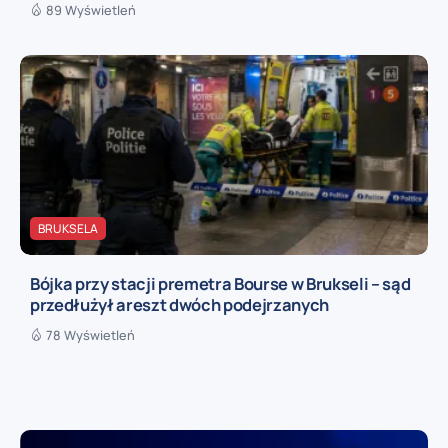
89 Wyświetleń
BRUKSELA
Bójka przy stacji premetra Bourse w Brukseli – sąd
przedłużył areszt dwóch podejrzanych
78 Wyświetleń