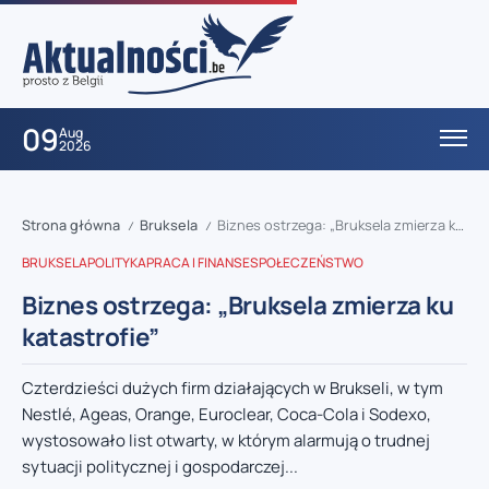
09
Aug
2026
Strona główna
Bruksela
Biznes ostrzega: „Bruksela zmierza ku katastrofie”
/
/
BRUKSELA
POLITYKA
PRACA I FINANSE
SPOŁECZEŃSTWO
Biznes ostrzega: „Bruksela zmierza ku
katastrofie”
Czterdzieści dużych firm działających w Brukseli, w tym
Nestlé, Ageas, Orange, Euroclear, Coca-Cola i Sodexo,
wystosowało list otwarty, w którym alarmują o trudnej
sytuacji politycznej i gospodarczej...