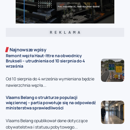
R E K L A M A
Najnowsze wpisy
Remont węzła Haut-Ittre na obwodnicy
Brukseli – utrudnienia od 10 sierpnia do 4
września
Od 10 sierpnia do 4 września wymieniana będzie
nawierzchnia węzła...
Vlaams Belang o strukturze populacji
więziennej – partia powołuje się na odpowiedź
ministerstwa sprawiedliwości
Vlaams Belang opublikował dane dotyczące
obywatelstwa i statusu pobytowego...