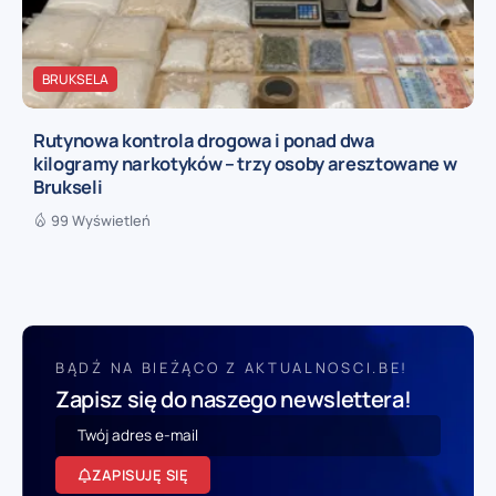
BRUKSELA
Rutynowa kontrola drogowa i ponad dwa
kilogramy narkotyków – trzy osoby aresztowane w
Brukseli
99 Wyświetleń
BĄDŹ NA BIEŻĄCO Z AKTUALNOSCI.BE!
Zapisz się do naszego newslettera!
ZAPISUJĘ SIĘ