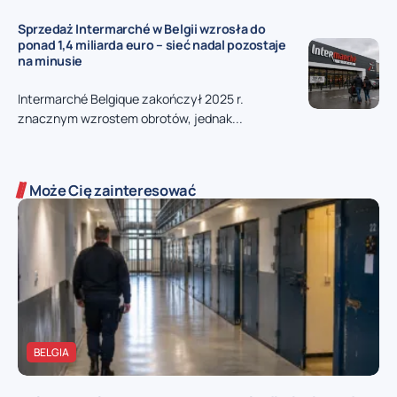
Sprzedaż Intermarché w Belgii wzrosła do
ponad 1,4 miliarda euro – sieć nadal pozostaje
na minusie
Intermarché Belgique zakończył 2025 r.
znacznym wzrostem obrotów, jednak...
Może Cię zainteresować
BELGIA