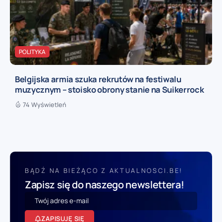
POLITYKA
Belgijska armia szuka rekrutów na festiwalu
muzycznym – stoisko obrony stanie na Suikerrock
74 Wyświetleń
BĄDŹ NA BIEŻĄCO Z AKTUALNOSCI.BE!
Zapisz się do naszego newslettera!
ZAPISUJĘ SIĘ