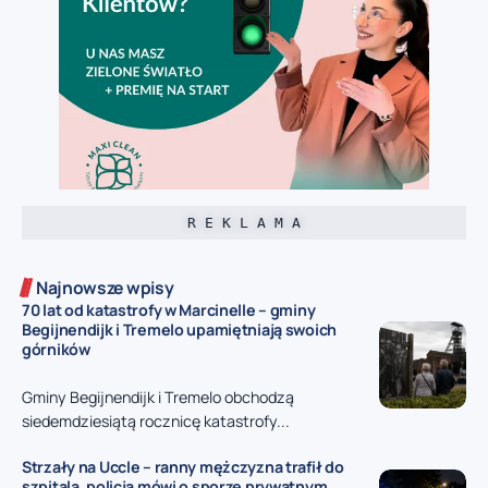
R E K L A M A
Najnowsze wpisy
70 lat od katastrofy w Marcinelle – gminy
Begijnendijk i Tremelo upamiętniają swoich
górników
Gminy Begijnendijk i Tremelo obchodzą
siedemdziesiątą rocznicę katastrofy...
Strzały na Uccle – ranny mężczyzna trafił do
szpitala, policja mówi o sporze prywatnym