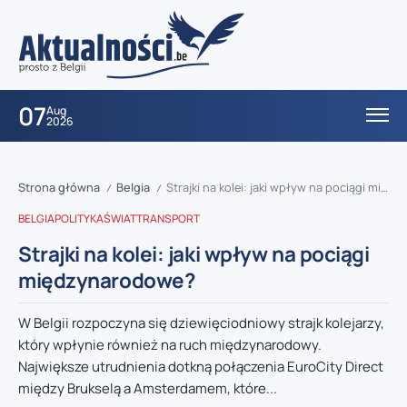
07
Aug
2026
Strona główna
Belgia
Strajki na kolei: jaki wpływ na pociągi międzynarodowe?
/
/
BELGIA
POLITYKA
ŚWIAT
TRANSPORT
Strajki na kolei: jaki wpływ na pociągi
międzynarodowe?
W Belgii rozpoczyna się dziewięciodniowy strajk kolejarzy,
który wpłynie również na ruch międzynarodowy.
Największe utrudnienia dotkną połączenia EuroCity Direct
między Brukselą a Amsterdamem, które...