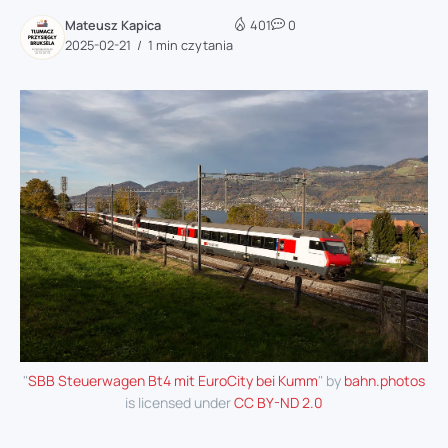
Mateusz Kapica
401
0
2025-02-21
1 min czytania
"
SBB Steuerwagen Bt4 mit EuroCity bei Kumm
" by
bahn.photos
is licensed under
CC BY-ND 2.0