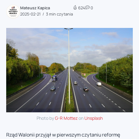
Mateusz Kapica
624
0
2025-02-21
3 min czytania
Photo by
G-R Mottez
on
Unsplash
Rząd Walonii przyjął w pierwszym czytaniu reformę