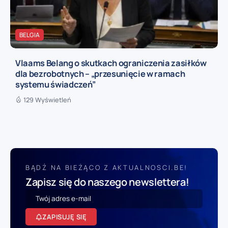
BELGIA
Vlaams Belang o skutkach ograniczenia zasiłków
dla bezrobotnych – „przesunięcie w ramach
systemu świadczeń”
129 Wyświetleń
BĄDŹ NA BIEŻĄCO Z AKTUALNOSCI.BE!
Zapisz się do naszego newslettera!
ZAPISUJĘ SIĘ