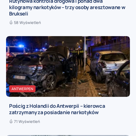
Rutynowa kontrola drogowa i ponad dwa
kilogramy narkotyków – trzy osoby aresztowane w
Brukseli
58 Wyświetleń
ANTWERPEN
Pościg z Holandii do Antwerpii – kierowca
zatrzymany za posiadanie narkotyków
71 Wyświetleń