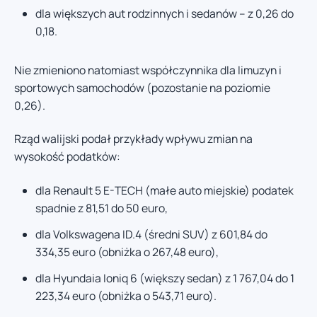
dla większych aut rodzinnych i sedanów – z 0,26 do
0,18.
Nie zmieniono natomiast współczynnika dla limuzyn i
sportowych samochodów (pozostanie na poziomie
0,26).
Rząd walijski podał przykłady wpływu zmian na
wysokość podatków:
dla Renault 5 E-TECH (małe auto miejskie) podatek
spadnie z 81,51 do 50 euro,
dla Volkswagena ID.4 (średni SUV) z 601,84 do
334,35 euro (obniżka o 267,48 euro),
dla Hyundaia Ioniq 6 (większy sedan) z 1 767,04 do 1
223,34 euro (obniżka o 543,71 euro).