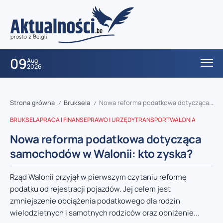
09
Aug
2026
Strona główna
Bruksela
Nowa reforma podatkowa dotycząca samochodów w Walonii: kto zyska?
/
/
BRUKSELA
PRACA I FINANSE
PRAWO I URZĘDY
TRANSPORT
WALONIA
Nowa reforma podatkowa dotycząca
samochodów w Walonii: kto zyska?
Rząd Walonii przyjął w pierwszym czytaniu reformę
podatku od rejestracji pojazdów. Jej celem jest
zmniejszenie obciążenia podatkowego dla rodzin
wielodzietnych i samotnych rodziców oraz obniżenie...