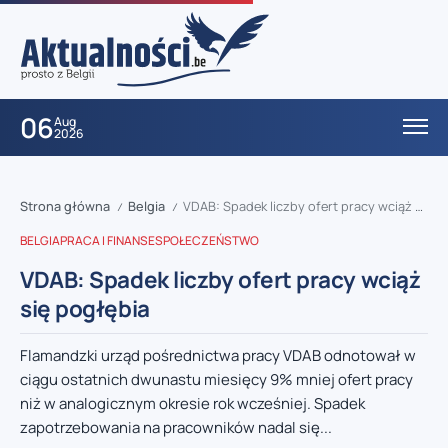
06
Aug
2026
Strona główna
Belgia
VDAB: Spadek liczby ofert pracy wciąż się pogłębia
/
/
BELGIA
PRACA I FINANSE
SPOŁECZEŃSTWO
VDAB: Spadek liczby ofert pracy wciąż
się pogłębia
Flamandzki urząd pośrednictwa pracy VDAB odnotował w
ciągu ostatnich dwunastu miesięcy 9% mniej ofert pracy
niż w analogicznym okresie rok wcześniej. Spadek
zapotrzebowania na pracowników nadal się...