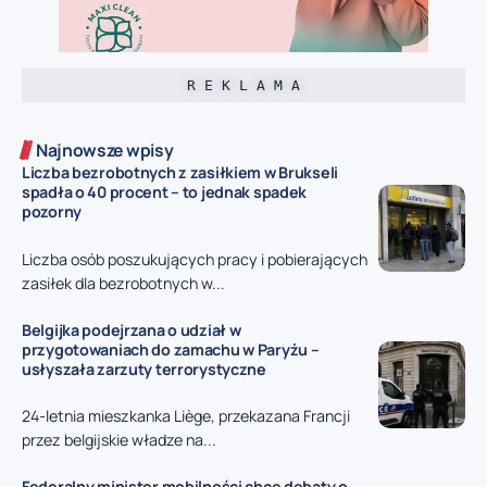
R E K L A M A
Najnowsze wpisy
Liczba bezrobotnych z zasiłkiem w Brukseli
spadła o 40 procent – to jednak spadek
pozorny
Liczba osób poszukujących pracy i pobierających
zasiłek dla bezrobotnych w...
Belgijka podejrzana o udział w
przygotowaniach do zamachu w Paryżu –
usłyszała zarzuty terrorystyczne
24-letnia mieszkanka Liège, przekazana Francji
przez belgijskie władze na...
Federalny minister mobilności chce debaty o