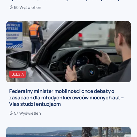
50 Wyświetleń
BELGIA
Federalny minister mobilności chce debaty o
zasadach dla młodych kierowców mocnych aut –
Vias studzi entuzjazm
57 Wyświetleń