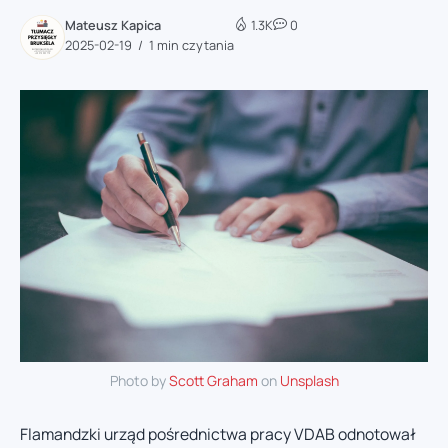
Mateusz Kapica
1.3K
0
2025-02-19
1 min czytania
Photo by
Scott Graham
on
Unsplash
Flamandzki urząd pośrednictwa pracy VDAB odnotował