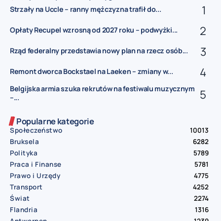
Strzały na Uccle – ranny mężczyzna trafił do...
Opłaty Recupel wzrosną od 2027 roku – podwyżki...
Rząd federalny przedstawia nowy plan na rzecz osób...
Remont dworca Bockstael na Laeken – zmiany w...
Belgijska armia szuka rekrutów na festiwalu muzycznym
–...
Popularne kategorie
Społeczeństwo
10013
Bruksela
6282
Polityka
5789
Praca i Finanse
5781
Prawo i Urzędy
4775
Transport
4252
Świat
2274
Flandria
1316
Antwerpen
1239