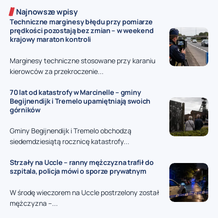
Najnowsze wpisy
Techniczne marginesy błędu przy pomiarze
prędkości pozostają bez zmian – w weekend
krajowy maraton kontroli
Marginesy techniczne stosowane przy karaniu
kierowców za przekroczenie...
70 lat od katastrofy w Marcinelle – gminy
Begijnendijk i Tremelo upamiętniają swoich
górników
Gminy Begijnendijk i Tremelo obchodzą
siedemdziesiątą rocznicę katastrofy...
Strzały na Uccle – ranny mężczyzna trafił do
szpitala, policja mówi o sporze prywatnym
W środę wieczorem na Uccle postrzelony został
mężczyzna –...