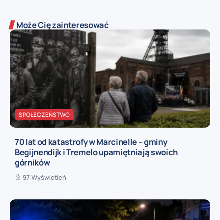
Może Cię zainteresować
SPOŁECZEŃSTWO
70 lat od katastrofy w Marcinelle – gminy
Begijnendijk i Tremelo upamiętniają swoich
górników
97 Wyświetleń