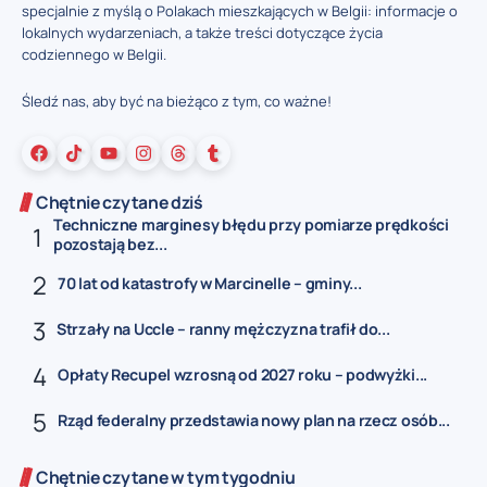
specjalnie z myślą o Polakach mieszkających w Belgii: informacje o
lokalnych wydarzeniach, a także treści dotyczące życia
codziennego w Belgii.
Śledź nas, aby być na bieżąco z tym, co ważne!
Chętnie czytane dziś
Techniczne marginesy błędu przy pomiarze prędkości
pozostają bez...
70 lat od katastrofy w Marcinelle – gminy...
Strzały na Uccle – ranny mężczyzna trafił do...
Opłaty Recupel wzrosną od 2027 roku – podwyżki...
Rząd federalny przedstawia nowy plan na rzecz osób...
Chętnie czytane w tym tygodniu