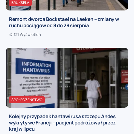
BRUKSELA
Remont dworca Bockstael na Laeken – zmiany w
ruchu pociągów od 8 do 29 sierpnia
121 Wyświetleń
SPOŁECZEŃSTWO
Kolejny przypadek hantawirusa szczepu Andes
wykryty we Francji – pacjent podróżował przez
kraj w lipcu