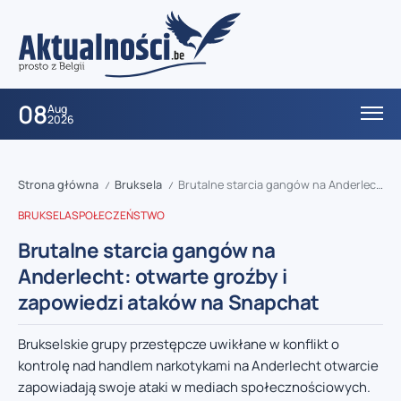
08
Aug
2026
Strona główna
Bruksela
Brutalne starcia gangów na Anderlecht: otwarte groźby i zapowiedzi ataków na Snapchat
/
/
BRUKSELA
SPOŁECZEŃSTWO
Brutalne starcia gangów na
Anderlecht: otwarte groźby i
zapowiedzi ataków na Snapchat
Brukselskie grupy przestępcze uwikłane w konflikt o
kontrolę nad handlem narkotykami na Anderlecht otwarcie
zapowiadają swoje ataki w mediach społecznościowych.