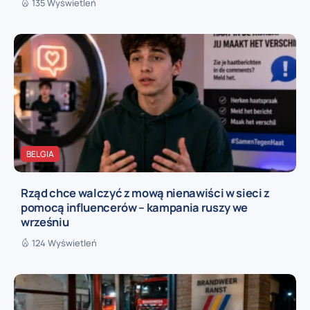
135 Wyświetleń
BELGIA
Rząd chce walczyć z mową nienawiści w sieci z
pomocą influencerów – kampania ruszy we
wrześniu
124 Wyświetleń