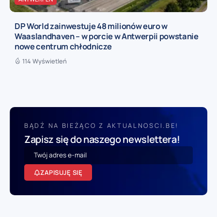
DP World zainwestuje 48 milionów euro w
Waaslandhaven – w porcie w Antwerpii powstanie
nowe centrum chłodnicze
114 Wyświetleń
BĄDŹ NA BIEŻĄCO Z AKTUALNOSCI.BE!
Zapisz się do naszego newslettera!
ZAPISUJĘ SIĘ