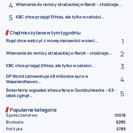
Włamanie do remizy strażackiej w Ranst – złodzieje...
KBC chce przejąć Ethias, ale tylko w całości...
Chętnie czytane w tym tygodniu
Rząd chce walczyć z mową nienawiści w sieci...
Włamanie do remizy strażackiej w Ranst – złodzieje...
KBC chce przejąć Ethias, ale tylko w całości...
DP World zainwestuje 48 milionów euro w
Waaslandhaven...
Śmiertelny wypadek kitesurfera w Oostduinkerke – 63-
latek zginął...
Popularne kategorie
Społeczeństwo
10018
Bruksela
6285
Polityka
5789