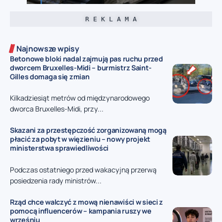
R E K L A M A
Najnowsze wpisy
Betonowe bloki nadal zajmują pas ruchu przed
dworcem Bruxelles-Midi – burmistrz Saint-
Gilles domaga się zmian
Kilkadziesiąt metrów od międzynarodowego
dworca Bruxelles-Midi, przy...
Skazani za przestępczość zorganizowaną mogą
płacić za pobyt w więzieniu – nowy projekt
ministerstwa sprawiedliwości
Podczas ostatniego przed wakacyjną przerwą
posiedzenia rady ministrów...
Rząd chce walczyć z mową nienawiści w sieci z
pomocą influencerów – kampania ruszy we
wrześniu