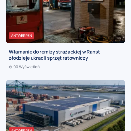
ANTWERPEN
Włamanie do remizy strażackiej w Ranst –
złodzieje ukradli sprzęt ratowniczy
90 Wyświetleń
ANTWERPEN