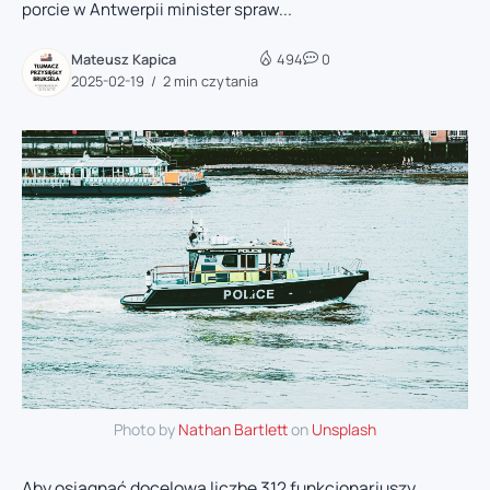
porcie w Antwerpii minister spraw...
Mateusz Kapica
494
0
2025-02-19
2 min czytania
Photo by
Nathan Bartlett
on
Unsplash
Aby osiągnąć docelową liczbę 312 funkcjonariuszy,