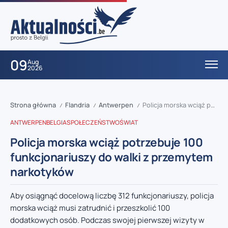
09
Aug
2026
Strona główna
Flandria
Antwerpen
Policja morska wciąż potrzebuje 100 funkcjonariuszy do walki z przemytem narkotyków
/
/
/
ANTWERPEN
BELGIA
SPOŁECZEŃSTWO
ŚWIAT
Policja morska wciąż potrzebuje 100
funkcjonariuszy do walki z przemytem
narkotyków
Aby osiągnąć docelową liczbę 312 funkcjonariuszy, policja
morska wciąż musi zatrudnić i przeszkolić 100
dodatkowych osób. Podczas swojej pierwszej wizyty w