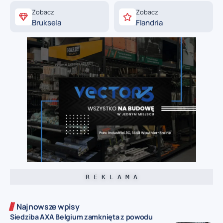
Zobacz
Zobacz
Bruksela
Flandria
R E K L A M A
Najnowsze wpisy
Siedziba AXA Belgium zamknięta z powodu