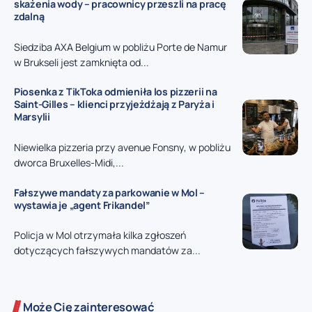
skażenia wody – pracownicy przeszli na pracę
zdalną
Siedziba AXA Belgium w pobliżu Porte de Namur
w Brukseli jest zamknięta od...
Piosenka z TikToka odmieniła los pizzerii na
Saint-Gilles – klienci przyjeżdżają z Paryża i
Marsylii
Niewielka pizzeria przy avenue Fonsny, w pobliżu
dworca Bruxelles-Midi,...
Fałszywe mandaty za parkowanie w Mol –
wystawia je „agent Frikandel”
Policja w Mol otrzymała kilka zgłoszeń
dotyczących fałszywych mandatów za...
Może Cię zainteresować