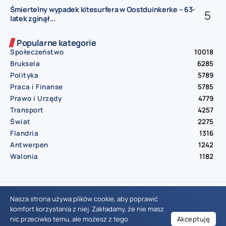
Śmiertelny wypadek kitesurfera w Oostduinkerke – 63-
latek zginął...
Popularne kategorie
Społeczeństwo
10018
Bruksela
6285
Polityka
5789
Praca i Finanse
5785
Prawo i Urzędy
4779
Transport
4257
Świat
2275
Flandria
1316
Antwerpen
1242
Walonia
1182
© Aktualnosci.be – All Right Reserved 2016-2026
Nasza strona używa plików cookie, aby poprawić
komfort korzystania z niej. Zakładamy, że nie masz
nic przeciwko temu, ale możesz z tego
Akceptuję
Wiadomości Belgia
Wydarzenia Belgia
Informacje Belgia
Nowinki Belgia
Nowości Belgia
Co w Belgii
Aktualności Belgia | Wiadomości z Belgii | Informacje dla mieszkańców Belgii | Życie w Belgii | Praca w Belgii | Prawo i przepisy w Belgii | Wydarzenia lokalne Belgia | Edukacja w Belgii | Porady dla rezydentów Belgii | Codzienne życie w Belgii | Polonia w Belgii | Aktualności społeczno-polityczne | Przewodnik dla imigrantów w Belgii | Gospodarka Belgii | Kultura i tradycje w Belgii