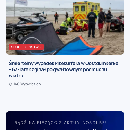
SPOŁECZEŃSTWO
Śmiertelny wypadek kitesurfera w Oostduinkerke
– 63-latek zginął po gwałtownym podmuchu
wiatru
146 Wyświetleń
BĄDŹ NA BIEŻĄCO Z AKTUALNOSCI.BE!