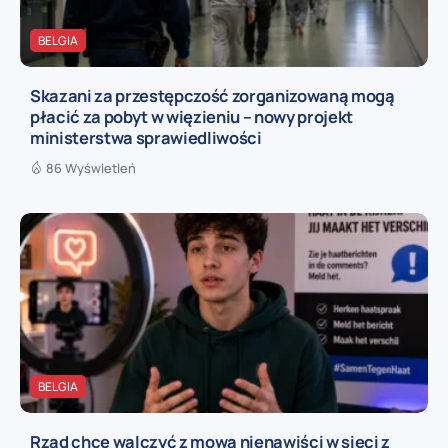
BELGIA
Skazani za przestępczość zorganizowaną mogą
płacić za pobyt w więzieniu – nowy projekt
ministerstwa sprawiedliwości
86 Wyświetleń
BELGIA
Rząd chce walczyć z mową nienawiści w sieci z