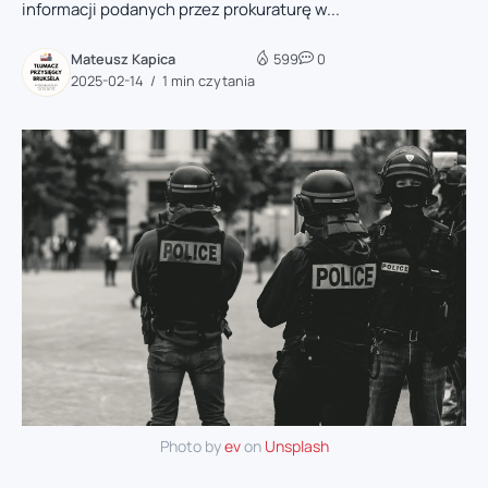
informacji podanych przez prokuraturę w...
Mateusz Kapica
599
0
2025-02-14
1 min czytania
Photo by
ev
on
Unsplash