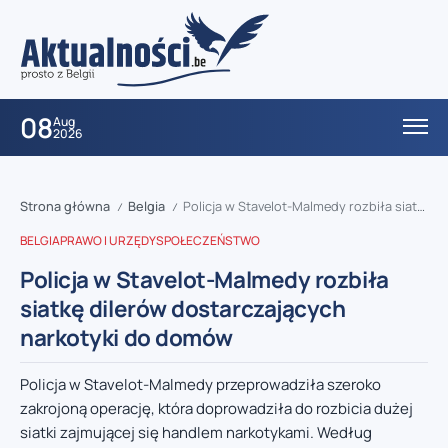
08
Aug
2026
Strona główna
Belgia
Policja w Stavelot-Malmedy rozbiła siatkę dilerów dostarczających narkotyki do domów
/
/
BELGIA
PRAWO I URZĘDY
SPOŁECZEŃSTWO
Policja w Stavelot-Malmedy rozbiła
siatkę dilerów dostarczających
narkotyki do domów
Policja w Stavelot-Malmedy przeprowadziła szeroko
zakrojoną operację, która doprowadziła do rozbicia dużej
siatki zajmującej się handlem narkotykami. Według