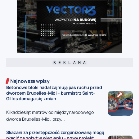
R E K L A M A
Najnowsze wpisy
Betonowe bloki nadal zajmują pas ruchu przed
dworcem Bruxelles-Midi – burmistrz Saint-
Gilles domaga się zmian
Kilkadziesiąt metrów od międzynarodowego
dworca Bruxelles-Midi, przy...
Skazani za przestępczość zorganizowaną mogą
płacić za pobyt w więzieniu – nowy projekt