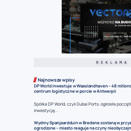
R E K L A M A
Najnowsze wpisy
DP World inwestuje w Waaslandhaven – 48 milion
centrum logistyczne w porcie w Antwerpii
Spółka DP World, czyli Dubai Ports, ogłosiła począ
inwestycję...
Wydmy Spanjaardduin w Bredene zostaną w przy
ogrodzone – miasto reaguje na czyny nieobyczaj