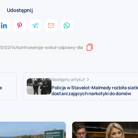
Udostępnij
Następny artykuł
e
Policja w Stavelot-Malmedy rozbiła siat
dostarczających narkotyki do domów