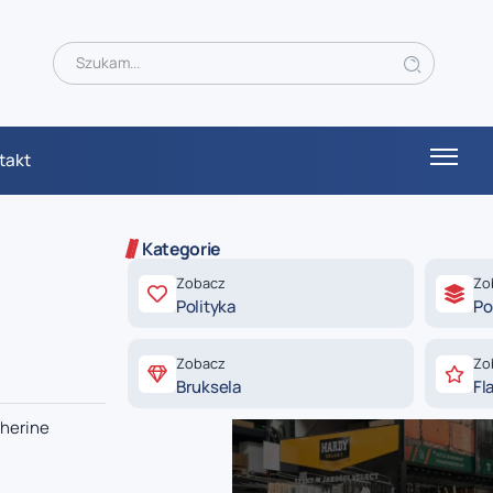
takt
Kategorie
Zobacz
Zo
Polityka
Po
Zobacz
Zo
Bruksela
Fl
therine