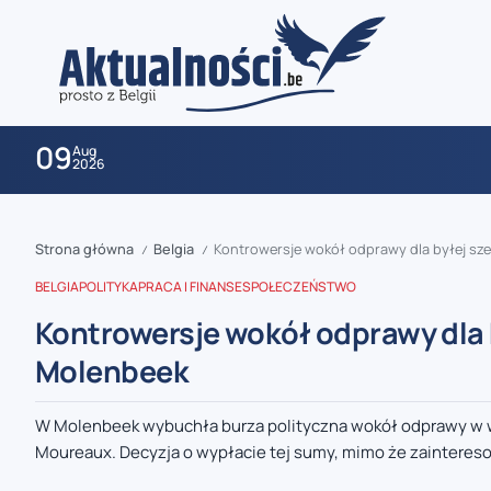
09
Aug
2026
Strona główna
Belgia
Kontrowersje wokół odprawy dla byłej sz
/
/
BELGIA
POLITYKA
PRACA I FINANSE
SPOŁECZEŃSTWO
Kontrowersje wokół odprawy dla 
Molenbeek
zaobserwuj nas
W Molenbeek wybuchła burza polityczna wokół odprawy w wy
Moureaux. Decyzja o wypłacie tej sumy, mimo że zaintereso
zaobserwuj nas