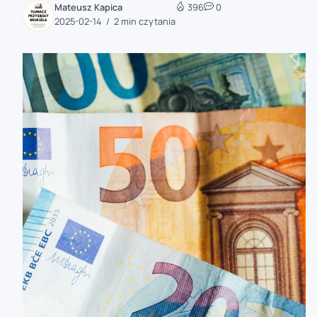
Mateusz Kapica
396
0
zaobserwuj nas
2025-02-14
2 min czytania
zaobserwuj nas
zaobserwuj nas
zaobserwuj nas