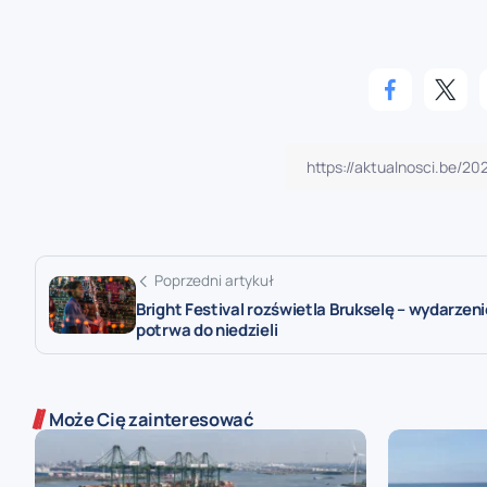
Poprzedni artykuł
Bright Festival rozświetla Brukselę – wydarzeni
potrwa do niedzieli
Może Cię zainteresować