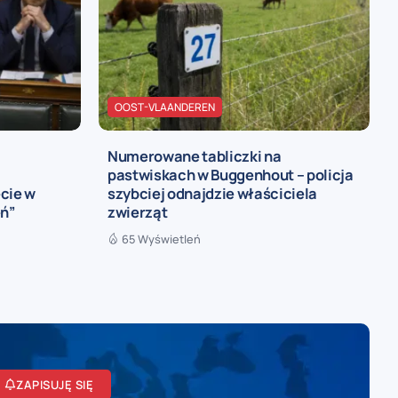
OOST-VLAANDEREN
Numerowane tabliczki na
pastwiskach w Buggenhout – policja
cie w
szybciej odnajdzie właściciela
ń”
zwierząt
65 Wyświetleń
ZAPISUJĘ SIĘ