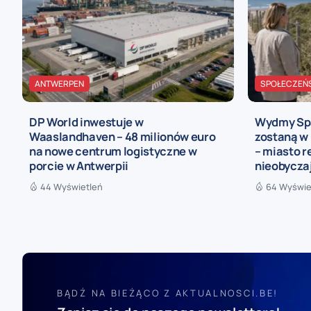
ANTWERPEN
SPOŁECZEŃ
DP World inwestuje w
Wydmy Spa
Waaslandhaven – 48 milionów euro
zostaną w
na nowe centrum logistyczne w
– miasto r
porcie w Antwerpii
nieobycza
44 Wyświetleń
64 Wyświe
BĄDŹ NA BIEŻĄCO Z AKTUALNOSCI.BE!