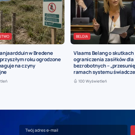
STWO
BELGIA
njaardduin w Bredene
Vlaams Belang o skutkach
 przyszłym roku ogrodzone
ograniczenia zasiłków dla
eaguje na czyny
bezrobotnych – „przesunię
jne
ramach systemu świadcze
tleń
100 Wyświetleń