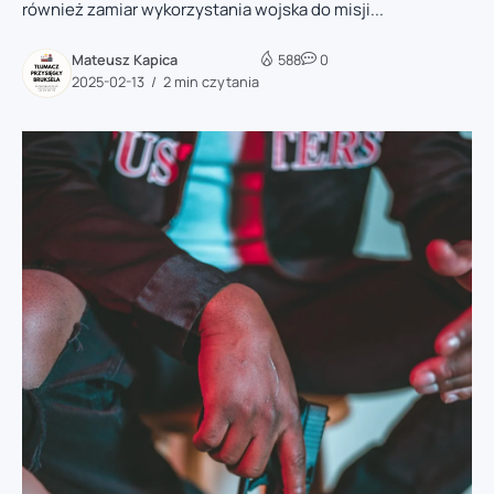
również zamiar wykorzystania wojska do misji...
Mateusz Kapica
588
0
2025-02-13
2 min czytania