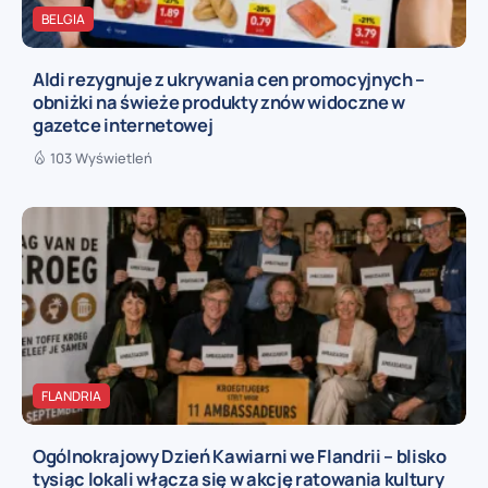
BELGIA
Aldi rezygnuje z ukrywania cen promocyjnych –
obniżki na świeże produkty znów widoczne w
gazetce internetowej
103 Wyświetleń
FLANDRIA
Ogólnokrajowy Dzień Kawiarni we Flandrii – blisko
tysiąc lokali włącza się w akcję ratowania kultury