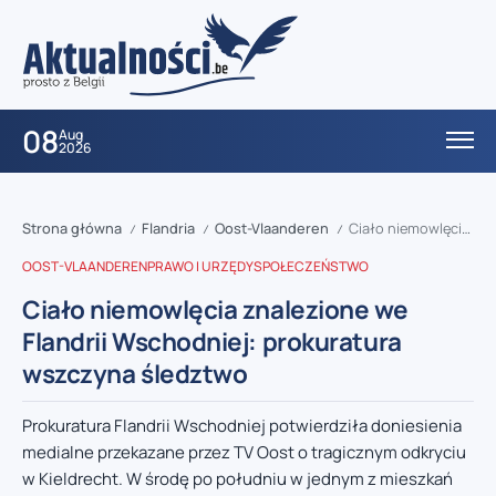
08
Aug
2026
Strona główna
Flandria
Oost-Vlaanderen
Ciało niemowlęcia znalezione we Flandrii Wschodniej: prokuratura wszczyna śledztwo
/
/
/
OOST-VLAANDEREN
PRAWO I URZĘDY
SPOŁECZEŃSTWO
Ciało niemowlęcia znalezione we
Flandrii Wschodniej: prokuratura
wszczyna śledztwo
Prokuratura Flandrii Wschodniej potwierdziła doniesienia
medialne przekazane przez TV Oost o tragicznym odkryciu
w Kieldrecht. W środę po południu w jednym z mieszkań