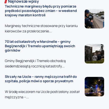
Najnowsze wpisy
Techniczne marginesy błędu przy pomiarze
prędkości pozostają bez zmian – w weekend
krajowy maraton kontroli
Marginesy techniczne stosowane przy karaniu
kierowców za przekroczenie...
70 lat od katastrofy w Marcinelle – gminy
Begijnendijk i Tremelo upamiętniają swoich
górników
Gminy Begijnendijk i Tremelo obchodzą
siedemdziesiątą rocznicę katastrofy...
Strzały na Uccle – ranny mężczyzna trafił do
szpitala, policja mówi o sporze prywatnym
W środę wieczorem na Uccle postrzelony został
mężczyzna –...