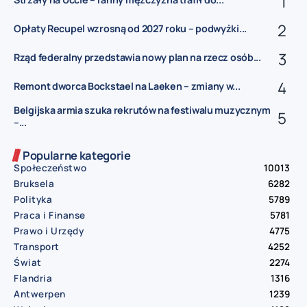
Opłaty Recupel wzrosną od 2027 roku – podwyżki...
Rząd federalny przedstawia nowy plan na rzecz osób...
Remont dworca Bockstael na Laeken – zmiany w...
Belgijska armia szuka rekrutów na festiwalu muzycznym
–...
Popularne kategorie
Społeczeństwo
10013
Bruksela
6282
Polityka
5789
Praca i Finanse
5781
Prawo i Urzędy
4775
Transport
4252
Świat
2274
Flandria
1316
Antwerpen
1239