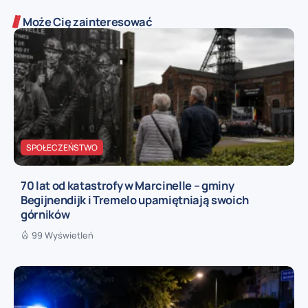
Może Cię zainteresować
SPOŁECZEŃSTWO
70 lat od katastrofy w Marcinelle – gminy
Begijnendijk i Tremelo upamiętniają swoich
górników
99 Wyświetleń