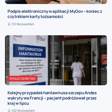
Podpis elektroniczny w aplikacji MyGov – koniec z
czytnikiem karty tożsamości
113 Wyświetleń
SPOŁECZEŃSTWO
Kolejny przypadek hantawirusa szczepu Andes
wykryty we Francji – pacjent podróżował przez
kraj w lipcu
102 Wyświetleń