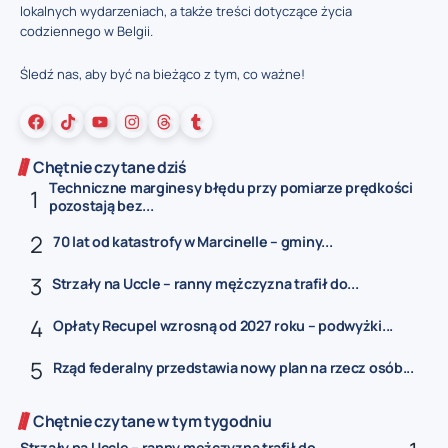
lokalnych wydarzeniach, a także treści dotyczące życia
codziennego w Belgii.
Śledź nas, aby być na bieżąco z tym, co ważne!
Chętnie czytane dziś
Techniczne marginesy błędu przy pomiarze prędkości
pozostają bez...
70 lat od katastrofy w Marcinelle – gminy...
Strzały na Uccle – ranny mężczyzna trafił do...
Opłaty Recupel wzrosną od 2027 roku – podwyżki...
Rząd federalny przedstawia nowy plan na rzecz osób...
Chętnie czytane w tym tygodniu
Strzały na Uccle – ranny mężczyzna trafił do...