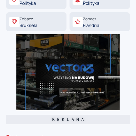
Polityka
Polityka
Zobacz
Zobacz
Bruksela
Flandria
R E K L A M A