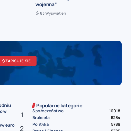
wojenna”
83 Wyświetleń
ZAPISUJĘ SIĘ
odniu
Popularne kategorie
Społeczeństwo
10018
ko w
Bruksela
6284
Polityka
5789
ów euro
Praca i Finanse
5785