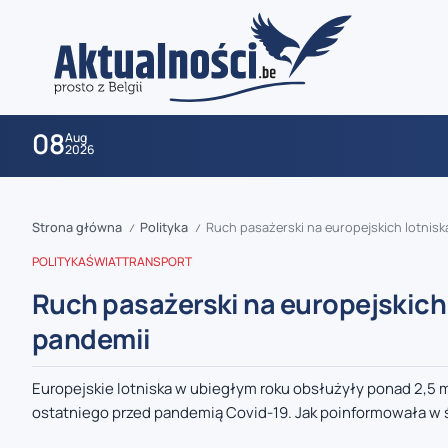
08
Aug
2026
Strona główna
Polityka
Ruch pasażerski na europejskich lotnis
/
/
POLITYKA
ŚWIAT
TRANSPORT
Ruch pasażerski na europejskich
pandemii
zaobserwuj nas
Europejskie lotniska w ubiegłym roku obsłużyły ponad 2,5 m
ostatniego przed pandemią Covid-19. Jak poinformowała w ś
zaobserwuj nas