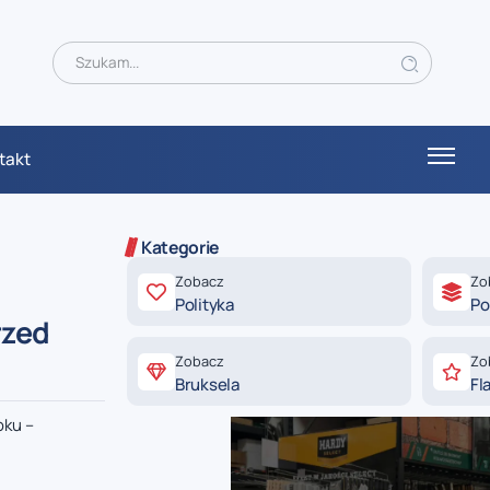
takt
Kategorie
Zobacz
Zo
Polityka
Po
rzed
Zobacz
Zo
Bruksela
Fl
oku –