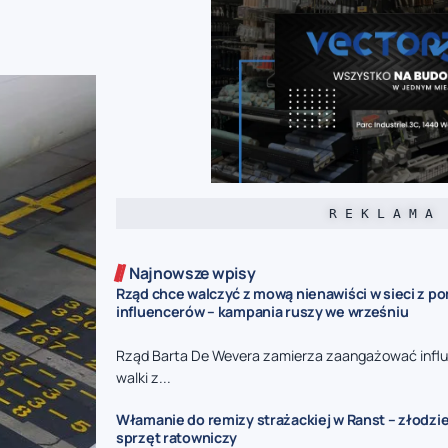
R E K L A M A
Najnowsze wpisy
Rząd chce walczyć z mową nienawiści w sieci z p
influencerów – kampania ruszy we wrześniu
Rząd Barta De Wevera zamierza zaangażować infl
walki z...
Włamanie do remizy strażackiej w Ranst – złodzie
sprzęt ratowniczy