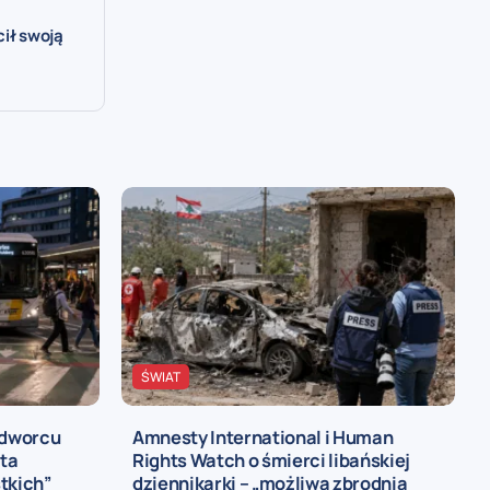
cił swoją
ŚWIAT
 dworcu
Amnesty International i Human
ta
Rights Watch o śmierci libańskiej
tkich”
dziennikarki – „możliwa zbrodnia