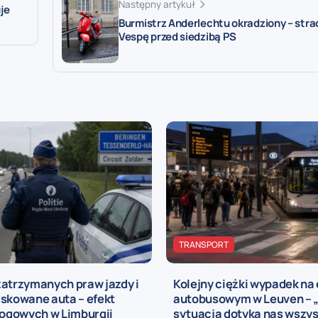
Następny artykuł
je
Burmistrz Anderlechtu okradziony – stra
Vespę przed siedzibą PS
TRANSPORT
zatrzymanych praw jazdy i
Kolejny ciężki wypadek na
iskowane auta – efekt
autobusowym w Leuven – „
rogowych w Limburgii
sytuacja dotyka nas wszys