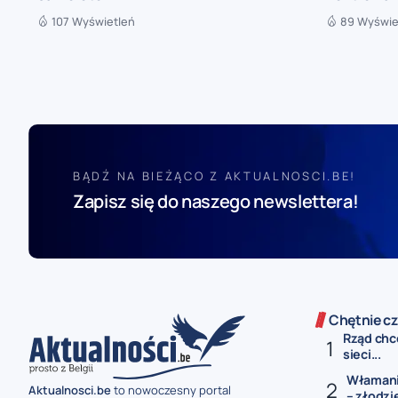
107 Wyświetleń
89 Wyświe
BĄDŹ NA BIEŻĄCO Z AKTUALNOSCI.BE!
Zapisz się do naszego newslettera!
Chętnie cz
Rząd chc
sieci...
Włamanie
Aktualnosci.be
to nowoczesny portal
– złodzie