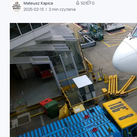
Mateusz Kapica
501
0
zaobserwuj nas
2025-02-13
2 min czytania
zaobserwuj nas
zaobserwuj nas
zaobserwuj nas