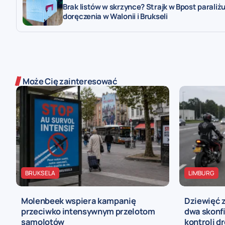
Brak listów w skrzynce? Strajk w Bpost paraliżu
doręczenia w Walonii i Brukseli
Może Cię zainteresować
BRUKSELA
LIMBURG
Molenbeek wspiera kampanię
Dziewięć 
przeciwko intensywnym przelotom
dwa skonf
samolotów
kontroli d