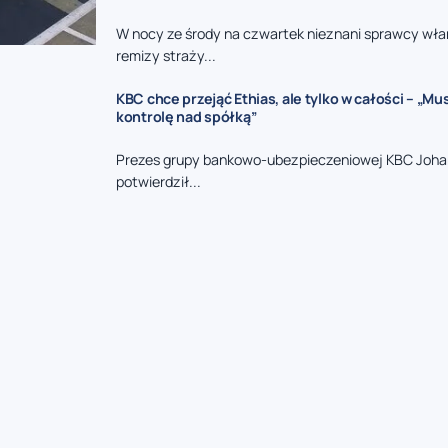
W nocy ze środy na czwartek nieznani sprawcy włam
remizy straży...
KBC chce przejąć Ethias, ale tylko w całości – „M
kontrolę nad spółką”
Prezes grupy bankowo-ubezpieczeniowej KBC Joha
potwierdził...