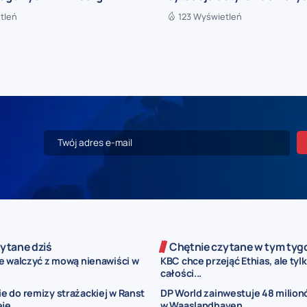
tleń
123 Wyświetleń
ytane dziś
Chętnie czytane w tym tyg
e walczyć z mową nienawiści w
KBC chce przejąć Ethias, ale tyl
całości...
 do remizy strażackiej w Ranst
DP World zainwestuje 48 milion
je...
w Waaslandhaven...