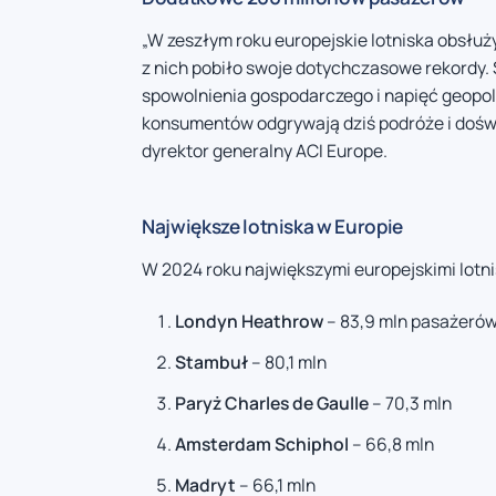
„W zeszłym roku europejskie lotniska obsłuży
z nich pobiło swoje dotychczasowe rekordy. 
spowolnienia gospodarczego i napięć geopoli
konsumentów odgrywają dziś podróże i doświ
dyrektor generalny ACI Europe.
Największe lotniska w Europie
W 2024 roku największymi europejskimi lotn
Londyn Heathrow
– 83,9 mln pasażeró
Stambuł
– 80,1 mln
Paryż Charles de Gaulle
– 70,3 mln
Amsterdam Schiphol
– 66,8 mln
Madryt
– 66,1 mln