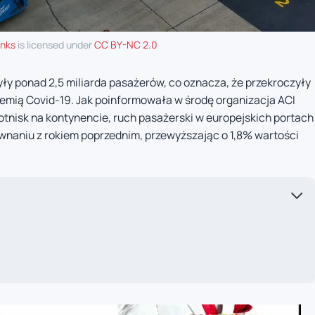
anks
is licensed under
CC BY-NC 2.0
yły ponad 2,5 miliarda pasażerów, co oznacza, że przekroczyły
demią Covid-19. Jak poinformowała w środę organizacja ACI
otnisk na kontynencie, ruch pasażerski w europejskich portach
ównaniu z rokiem poprzednim, przewyższając o 1,8% wartości