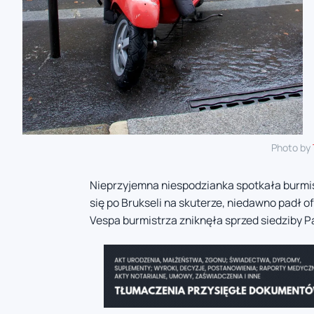
Photo by
Nieprzyjemna niespodzianka spotkała burmis
się po Brukseli na skuterze, niedawno padł o
Vespa burmistrza zniknęła sprzed siedziby Pa