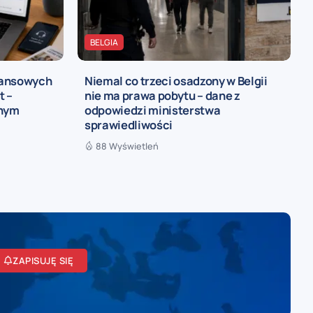
BELGIA
nansowych
Niemal co trzeci osadzony w Belgii
t –
nie ma prawa pobytu – dane z
ynym
odpowiedzi ministerstwa
sprawiedliwości
88 Wyświetleń
ZAPISUJĘ SIĘ