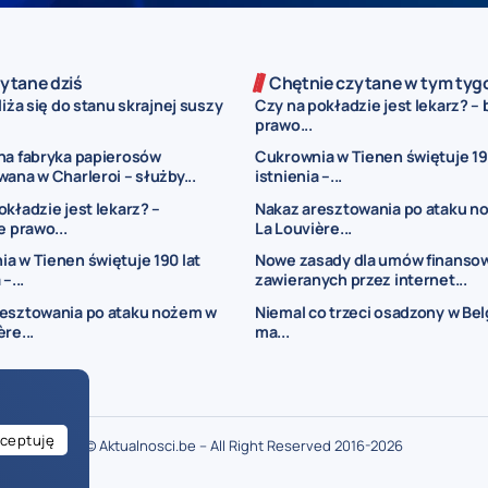
ytane dziś
Chętnie czytane w tym tyg
liża się do stanu skrajnej suszy
Czy na pokładzie jest lekarz? – 
prawo...
na fabryka papierosów
Cukrownia w Tienen świętuje 19
wana w Charleroi – służby...
istnienia –...
okładzie jest lekarz? –
Nakaz aresztowania po ataku n
e prawo...
La Louvière...
a w Tienen świętuje 190 lat
Nowe zasady dla umów finanso
–...
zawieranych przez internet...
resztowania po ataku nożem w
Niemal co trzeci osadzony w Belg
re...
ma...
ceptuję
© Aktualnosci.be – All Right Reserved 2016-2026