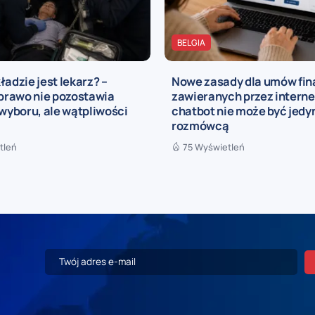
BELGIA
ładzie jest lekarz? –
Nowe zasady dla umów fi
 prawo nie pozostawia
zawieranych przez interne
yboru, ale wątpliwości
chatbot nie może być jed
rozmówcą
tleń
75 Wyświetleń