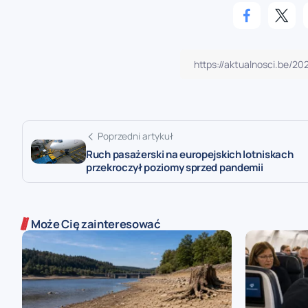
Poprzedni artykuł
Ruch pasażerski na europejskich lotniskach
przekroczył poziomy sprzed pandemii
Może Cię zainteresować