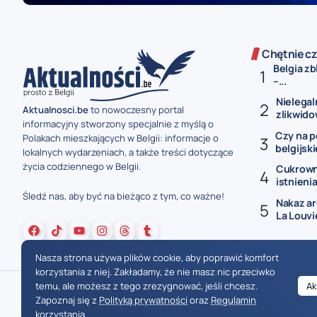
Chętnie cz
Belgia zb
–...
Nielegal
Aktualnosci.be
to nowoczesny portal
zlikwido
informacyjny stworzony specjalnie z myślą o
Czy na p
Polakach mieszkających w Belgii: informacje o
belgijski
lokalnych wydarzeniach, a także treści dotyczące
życia codziennego w Belgii.
Cukrowni
istnienia 
Śledź nas, aby być na bieżąco z tym, co ważne!
Nakaz a
La Louviè
Nasza strona używa plików cookie, aby poprawić komfort
korzystania z niej. Zakładamy, że nie masz nic przeciwko
temu, ale możesz z tego zrezygnować, jeśli chcesz.
Ak
Zapoznaj się z
Polityką prywatności
oraz
Regulamin
korzystania
.