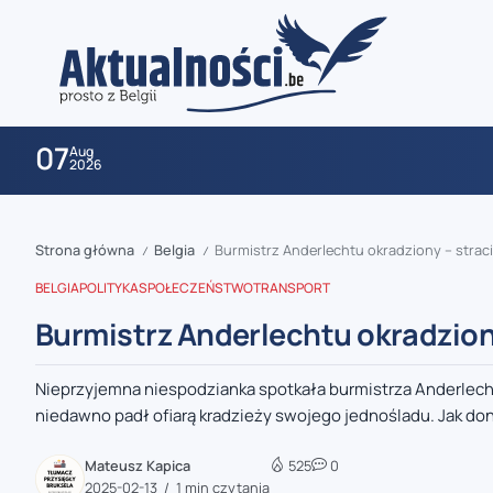
07
Aug
2026
Strona główna
Belgia
Burmistrz Anderlechtu okradziony – straci
/
/
BELGIA
POLITYKA
SPOŁECZEŃSTWO
TRANSPORT
Burmistrz Anderlechtu okradziony
Nieprzyjemna niespodzianka spotkała burmistrza Anderlechtu
zaobserwuj nas
niedawno padł ofiarą kradzieży swojego jednośladu. Jak dono
zaobserwuj nas
Mateusz Kapica
525
0
2025-02-13
1 min czytania