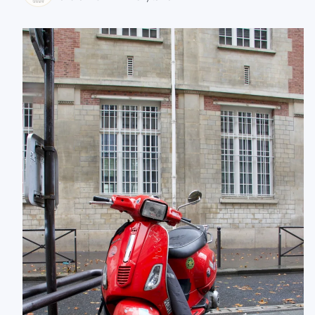
zaobserwuj nas
zaobserwuj nas
zaobserwuj nas
zaobserwuj nas