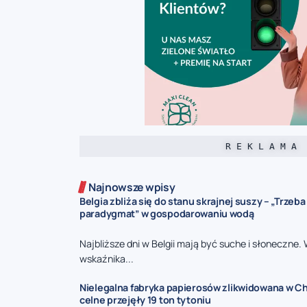
R E K L A M A
Najnowsze wpisy
Belgia zbliża się do stanu skrajnej suszy – „Trzeb
paradygmat” w gospodarowaniu wodą
Najbliższe dni w Belgii mają być suche i słoneczne.
wskaźnika...
Nielegalna fabryka papierosów zlikwidowana w Ch
celne przejęły 19 ton tytoniu