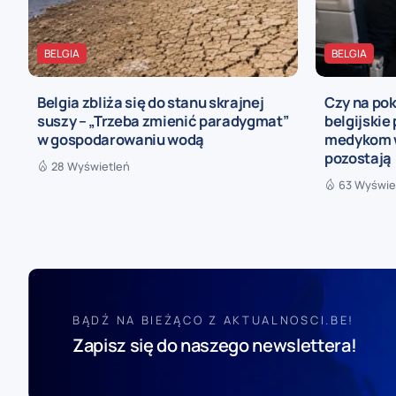
BELGIA
BELGIA
Belgia zbliża się do stanu skrajnej
Czy na pok
suszy – „Trzeba zmienić paradygmat”
belgijskie
w gospodarowaniu wodą
medykom w
pozostają
28 Wyświetleń
63 Wyświe
BĄDŹ NA BIEŻĄCO Z AKTUALNOSCI.BE!
Zapisz się do naszego newslettera!