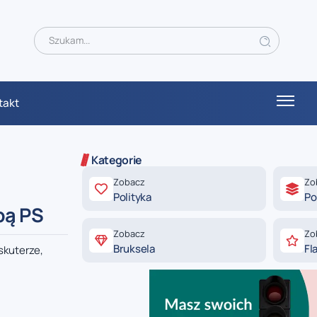
takt
Kategorie
Zobacz
Zo
Polityka
Po
bą PS
Zobacz
Zo
Bruksela
Fl
skuterze,