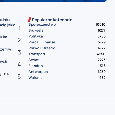
odniu
Popularne kategorie
Społeczeństwo
10010
belgijskie
Bruksela
6277
Polityka
5786
0 lat
Praca i Finanse
5779
Prawo i Urzędy
4772
ożem w
Transport
4250
Świat
2273
wych
Flandria
1316
Antwerpen
1239
ii nie
Walonia
1182