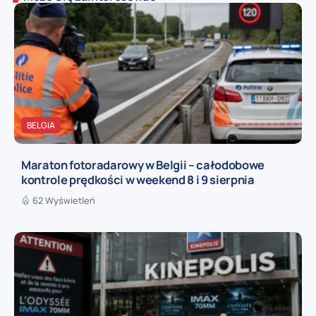
BELGIA
Maraton fotoradarowy w Belgii – całodobowe
kontrole prędkości w weekend 8 i 9 sierpnia
62 Wyświetleń