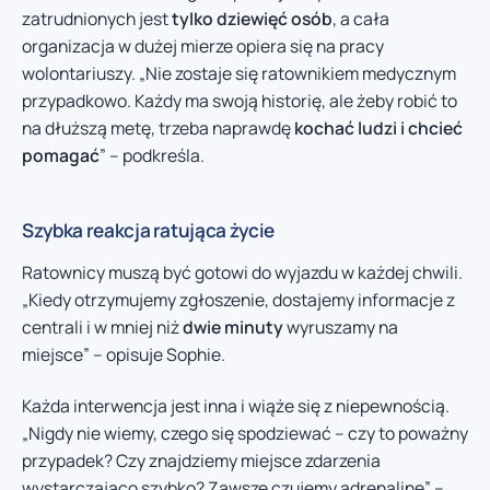
zatrudnionych jest
tylko dziewięć osób
, a cała
organizacja w dużej mierze opiera się na pracy
wolontariuszy. „Nie zostaje się ratownikiem medycznym
przypadkowo. Każdy ma swoją historię, ale żeby robić to
na dłuższą metę, trzeba naprawdę
kochać ludzi i chcieć
pomagać
” – podkreśla.
Szybka reakcja ratująca życie
Ratownicy muszą być gotowi do wyjazdu w każdej chwili.
„Kiedy otrzymujemy zgłoszenie, dostajemy informacje z
centrali i w mniej niż
dwie minuty
wyruszamy na
miejsce” – opisuje Sophie.
Każda interwencja jest inna i wiąże się z niepewnością.
„Nigdy nie wiemy, czego się spodziewać – czy to poważny
przypadek? Czy znajdziemy miejsce zdarzenia
wystarczająco szybko? Zawsze czujemy adrenalinę” –