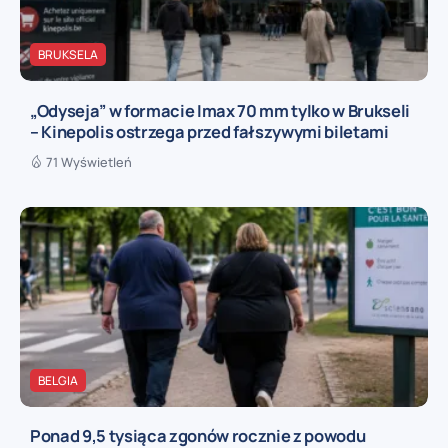
BRUKSELA
„Odyseja” w formacie Imax 70 mm tylko w Brukseli
– Kinepolis ostrzega przed fałszywymi biletami
71 Wyświetleń
BELGIA
Ponad 9,5 tysiąca zgonów rocznie z powodu