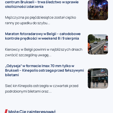
centrum Brukseli – trwa śledztwo w sprawie
okoliczności zdarzenia
Mężczyzna po pięćdziesiątce został ciężko
ranny po upadku do szybu...
Maraton fotoradarowy w Belgii – całodobowe
kontrole prędkości w weekend 8 i 9 sierpnia
Kierowcy w Belgii powinni w najbliższych dniach
zwrócić szczególną uwagę...
„Odyseja” w formacie Imax 70 mm tylko w
Brukseli – Kinepolis ostrzega przed fałszywymi
biletami
Sieć kin Kinepolis ostrzegła w czwartek przed
podrobionymi biletami oraz...
Może Cię zainteresować