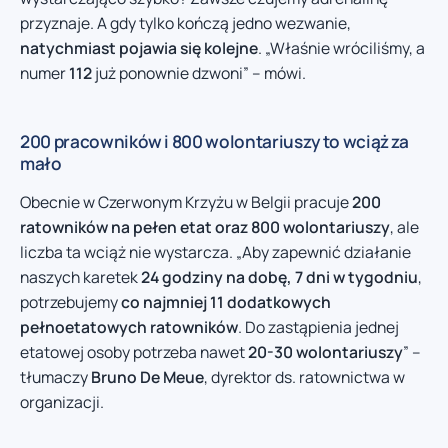
przyznaje. A gdy tylko kończą jedno wezwanie,
natychmiast pojawia się kolejne
. „Właśnie wróciliśmy, a
numer
112
już ponownie dzwoni” – mówi.
200 pracowników i 800 wolontariuszy to wciąż za
mało
Obecnie w Czerwonym Krzyżu w Belgii pracuje
200
ratowników na pełen etat oraz 800 wolontariuszy
, ale
liczba ta wciąż nie wystarcza. „Aby zapewnić działanie
naszych karetek
24 godziny na dobę, 7 dni w tygodniu
,
potrzebujemy
co najmniej 11 dodatkowych
pełnoetatowych ratowników
. Do zastąpienia jednej
etatowej osoby potrzeba nawet
20-30 wolontariuszy
” –
tłumaczy
Bruno De Meue
, dyrektor ds. ratownictwa w
organizacji.