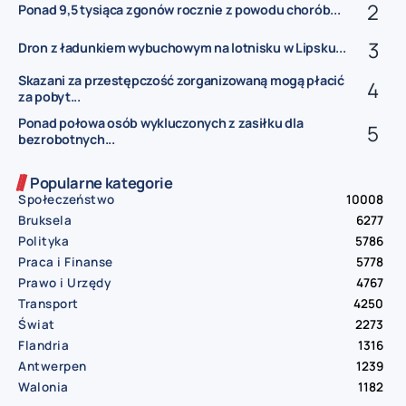
Ponad 9,5 tysiąca zgonów rocznie z powodu chorób...
Dron z ładunkiem wybuchowym na lotnisku w Lipsku...
Skazani za przestępczość zorganizowaną mogą płacić
za pobyt...
Ponad połowa osób wykluczonych z zasiłku dla
bezrobotnych...
Popularne kategorie
Społeczeństwo
10008
Bruksela
6277
Polityka
5786
Praca i Finanse
5778
Prawo i Urzędy
4767
Transport
4250
Świat
2273
Flandria
1316
Antwerpen
1239
Walonia
1182