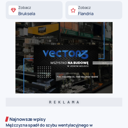
Zobacz
Zobacz
Bruksela
Flandria
R E K L A M A
Najnowsze wpisy
Mężczyzna spadł do szybu wentylacyjnego w