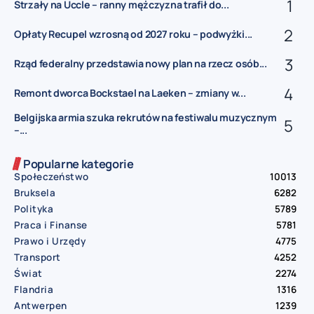
Strzały na Uccle – ranny mężczyzna trafił do...
Opłaty Recupel wzrosną od 2027 roku – podwyżki...
Rząd federalny przedstawia nowy plan na rzecz osób...
Remont dworca Bockstael na Laeken – zmiany w...
Belgijska armia szuka rekrutów na festiwalu muzycznym
–...
Popularne kategorie
Społeczeństwo
10013
Bruksela
6282
Polityka
5789
Praca i Finanse
5781
Prawo i Urzędy
4775
Transport
4252
Świat
2274
Flandria
1316
Antwerpen
1239