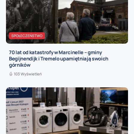
SPOŁECZEŃSTWO
70 lat od katastrofy w Marcinelle – gminy
Begijnendijk i Tremelo upamiętniają swoich
górników
103 Wyświetleń