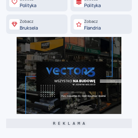
Polityka
Polityka
Zobacz
Zobacz
Bruksela
Flandria
R E K L A M A