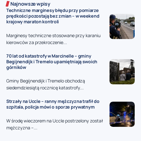
Najnowsze wpisy
Techniczne marginesy błędu przy pomiarze
prędkości pozostają bez zmian – w weekend
krajowy maraton kontroli
Marginesy techniczne stosowane przy karaniu
kierowców za przekroczenie...
70 lat od katastrofy w Marcinelle – gminy
Begijnendijk i Tremelo upamiętniają swoich
górników
Gminy Begijnendijk i Tremelo obchodzą
siedemdziesiątą rocznicę katastrofy...
Strzały na Uccle – ranny mężczyzna trafił do
szpitala, policja mówi o sporze prywatnym
W środę wieczorem na Uccle postrzelony został
mężczyzna –...