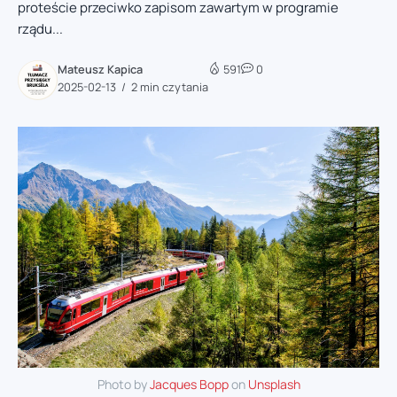
proteście przeciwko zapisom zawartym w programie
rządu...
Mateusz Kapica
591
0
2025-02-13
2 min czytania
Photo by
Jacques Bopp
on
Unsplash