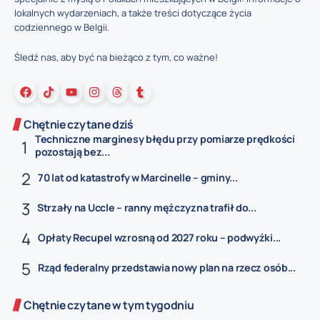
lokalnych wydarzeniach, a także treści dotyczące życia
codziennego w Belgii.
Śledź nas, aby być na bieżąco z tym, co ważne!
Chętnie czytane dziś
Techniczne marginesy błędu przy pomiarze prędkości
pozostają bez...
70 lat od katastrofy w Marcinelle – gminy...
Strzały na Uccle – ranny mężczyzna trafił do...
Opłaty Recupel wzrosną od 2027 roku – podwyżki...
Rząd federalny przedstawia nowy plan na rzecz osób...
Chętnie czytane w tym tygodniu