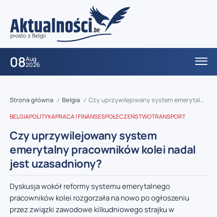
08
Aug
2026
Strona główna
Belgia
Czy uprzywilejowany system emerytalny pracowników kolei nadal jest uzasadniony?
/
/
BELGIA
POLITYKA
PRACA I FINANSE
SPOŁECZEŃSTWO
TRANSPORT
Czy uprzywilejowany system
emerytalny pracowników kolei nadal
jest uzasadniony?
Dyskusja wokół reformy systemu emerytalnego
pracowników kolei rozgorzała na nowo po ogłoszeniu
przez związki zawodowe kilkudniowego strajku w