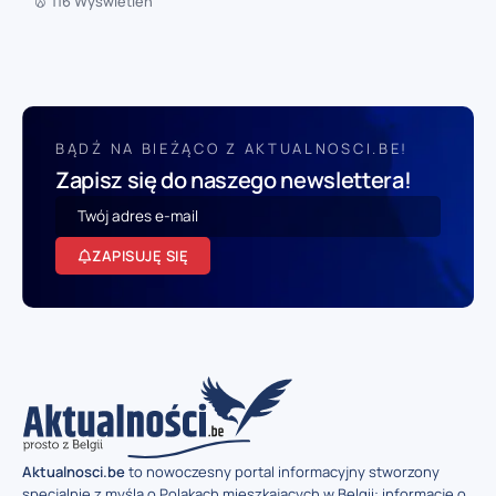
116 Wyświetleń
BĄDŹ NA BIEŻĄCO Z AKTUALNOSCI.BE!
Zapisz się do naszego newslettera!
ZAPISUJĘ SIĘ
Aktualnosci.be
to nowoczesny portal informacyjny stworzony
specjalnie z myślą o Polakach mieszkających w Belgii: informacje o