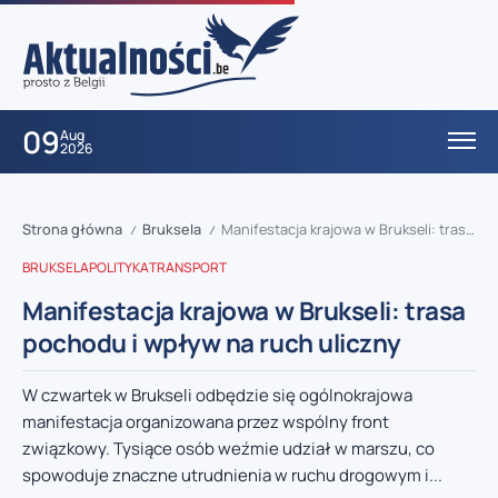
09
Aug
2026
Strona główna
Bruksela
Manifestacja krajowa w Brukseli: trasa pochodu i wpływ na ruch uliczny
/
/
BRUKSELA
POLITYKA
TRANSPORT
Manifestacja krajowa w Brukseli: trasa
pochodu i wpływ na ruch uliczny
W czwartek w Brukseli odbędzie się ogólnokrajowa
manifestacja organizowana przez wspólny front
związkowy. Tysiące osób weźmie udział w marszu, co
spowoduje znaczne utrudnienia w ruchu drogowym i...