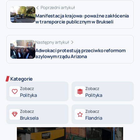
Poprzedni artykuł
Manifestacja krajowa: poważne zakłócenia
w transporcie publicznym w Brukseli
Następny artykuł
Adwokaci protestują przeciwko reformom
azylowym rządu Arizona
Kategorie
Zobacz
Zobacz
Polityka
Polityka
Zobacz
Zobacz
Bruksela
Flandria