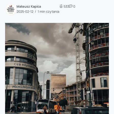
Mateusz Kapica
533
0
2025-02-12
1 min czytania