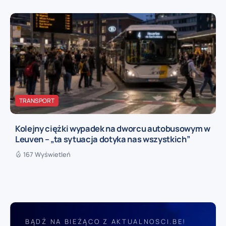
TRANSPORT
Kolejny ciężki wypadek na dworcu autobusowym w
Leuven – „ta sytuacja dotyka nas wszystkich”
167 Wyświetleń
BĄDŹ NA BIEŻĄCO Z AKTUALNOSCI.BE!