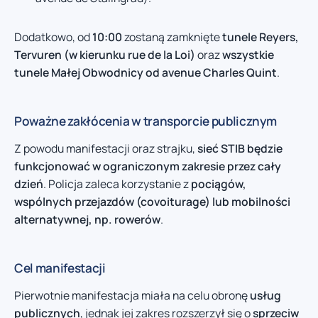
Dodatkowo, od
10:00
zostaną zamknięte
tunele Reyers,
Tervuren (w kierunku rue de la Loi)
oraz
wszystkie
tunele Małej Obwodnicy od avenue Charles Quint
.
Poważne zakłócenia w transporcie publicznym
Z powodu manifestacji oraz strajku,
sieć STIB będzie
funkcjonować w ograniczonym zakresie przez cały
dzień
. Policja zaleca korzystanie z
pociągów,
wspólnych przejazdów (covoiturage) lub mobilności
alternatywnej, np. rowerów
.
Cel manifestacji
Pierwotnie manifestacja miała na celu obronę
usług
publicznych
, jednak jej zakres rozszerzył się o
sprzeciw