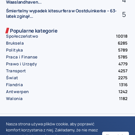
Waaslandhaven...
Śmiertelny wypadek kitesurfera w Oostduinkerke – 63-
latek zginął...
Popularne kategorie
Społeczeństwo
10018
Bruksela
6285
Polityka
5789
Praca i Finanse
5785
Prawo i Urzędy
4779
Transport
4257
Świat
2275
Flandria
1316
Antwerpen
1242
Walonia
1182
© Aktualnosci.be – All Right Reserved 2016-2026
Nasza strona używa plików cookie, aby poprawić
komfort korzystania z niej. Zakładamy, że nie masz