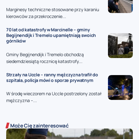
Marginesy techniczne stosowane przy karaniu
kierowców za przekroczenie...
70 lat od katastrofy w Marcinelle – gminy
Begijnendijk i Tremelo upamiętniają swoich
górników
Gminy Begijnendijk i Tremelo obchodzą
siedemdziesiątą rocznicę katastrofy...
Strzały na Uccle – ranny mężczyzna trafił do
szpitala, policja mówi o sporze prywatnym
W środę wieczorem na Uccle postrzelony został
mężczyzna –...
Może Cię zainteresować