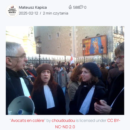
Mateusz Kapica
588
0
2025-02-12
2 min czytania
"
Avocats en colère
" by
choudoudou
is licensed under
CC BY-
NC-ND 2.0