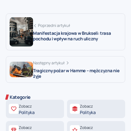
Poprzedni artykuł
Manifestacja krajowa w Brukseli: trasa
pochodu i wpływ na ruch uliczny
Następny artykuł
Tragiczny pożar w Hamme – mężczyzna nie
żyje
Kategorie
Zobacz
Zobacz
Polityka
Polityka
Zobacz
Zobacz