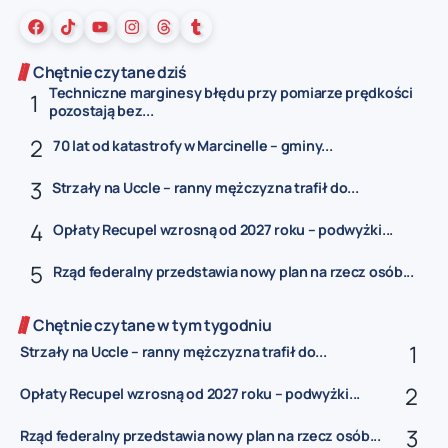
Chętnie czytane dziś
Techniczne marginesy błędu przy pomiarze prędkości
pozostają bez...
70 lat od katastrofy w Marcinelle – gminy...
Strzały na Uccle – ranny mężczyzna trafił do...
Opłaty Recupel wzrosną od 2027 roku – podwyżki...
Rząd federalny przedstawia nowy plan na rzecz osób...
Chętnie czytane w tym tygodniu
Strzały na Uccle – ranny mężczyzna trafił do...
Opłaty Recupel wzrosną od 2027 roku – podwyżki...
Rząd federalny przedstawia nowy plan na rzecz osób...