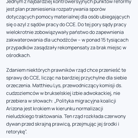
Jednym z najbardziej kontrowersyjnych punktów reformy
jest plan przeniesienia rozpatrywania sporów
dotyczących pomocy materialnej dla osób ubiegających
się o azyl z sądów pracy do CCE. Do tej pory sądy pracy
wielokrotnie zobowiązywały państwo do zapewnienia
zakwaterowania dla uchodźców – w ponad 15 tysiącach
przypadków zasądzały rekompensaty za brak miejsc w
ośrodkach.
Zdaniem niektórych prawników rząd chce przenieść te
sprawy do CCE, licząc na bardziej przychylne dla siebie
orzeczenia. Matthieu Lys, przewodniczący komisji ds.
cudzoziemców w brukselskiej izbie adwokackiej, nie
przebiera w słowach: „Polityka migracyjna koalicji
Arizona jest krokiem w kierunku normalizacji
nieludzkiego traktowania. Ten rząd rozkłada czerwony
dywan przed skrajną prawicą, przejmując jej środki i
retorykę”.