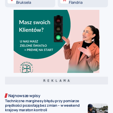
Bruksela
Flandria
R E K L A M A
Najnowsze wpisy
Techniczne marginesy błędu przy pomiarze
prędkości pozostają bez zmian – w weekend
krajowy maraton kontroli