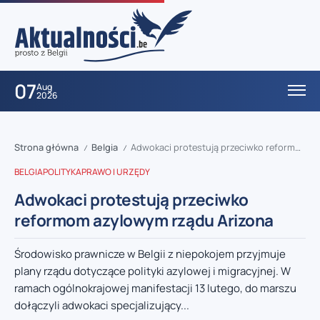
07
Aug
2026
Strona główna
Belgia
Adwokaci protestują przeciwko reformom azylowym rządu Arizona
/
/
BELGIA
POLITYKA
PRAWO I URZĘDY
Adwokaci protestują przeciwko
reformom azylowym rządu Arizona
Środowisko prawnicze w Belgii z niepokojem przyjmuje
plany rządu dotyczące polityki azylowej i migracyjnej. W
ramach ogólnokrajowej manifestacji 13 lutego, do marszu
dołączyli adwokaci specjalizujący...