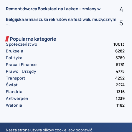
Remont dworca Bockstael na Laeken – zmiany w...
Belgijska armia szuka rekrutów na festiwalu muzycznym
–...
Popularne kategorie
Społeczeństwo
10013
Bruksela
6282
Polityka
5789
Praca i Finanse
5781
Prawo i Urzędy
4775
Transport
4252
Świat
2274
Flandria
1316
Antwerpen
1239
Walonia
1182
© Aktualnosci.be – All Right Reserved 2016-2026
Nasza strona używa plików cookie, aby poprawić