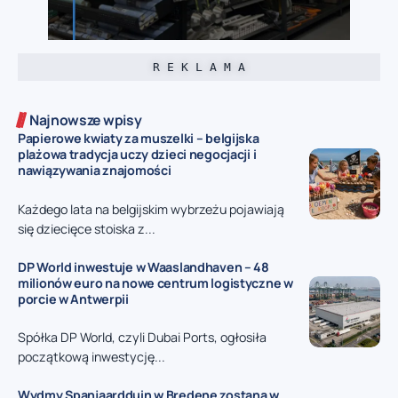
R E K L A M A
Najnowsze wpisy
Papierowe kwiaty za muszelki – belgijska
plażowa tradycja uczy dzieci negocjacji i
nawiązywania znajomości
Każdego lata na belgijskim wybrzeżu pojawiają
się dziecięce stoiska z...
DP World inwestuje w Waaslandhaven – 48
milionów euro na nowe centrum logistyczne w
porcie w Antwerpii
Spółka DP World, czyli Dubai Ports, ogłosiła
początkową inwestycję...
Wydmy Spanjaardduin w Bredene zostaną w