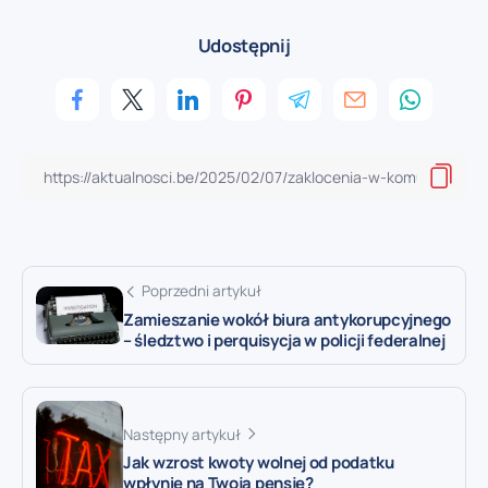
Udostępnij
Poprzedni artykuł
Zamieszanie wokół biura antykorupcyjnego
– śledztwo i perquisycja w policji federalnej
Następny artykuł
Jak wzrost kwoty wolnej od podatku
wpłynie na Twoją pensję?