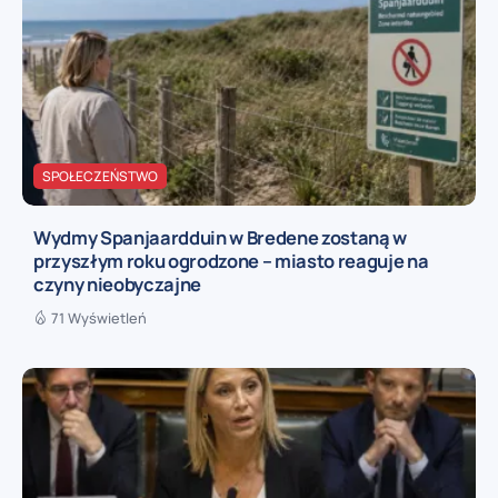
SPOŁECZEŃSTWO
Wydmy Spanjaardduin w Bredene zostaną w
przyszłym roku ogrodzone – miasto reaguje na
czyny nieobyczajne
71 Wyświetleń