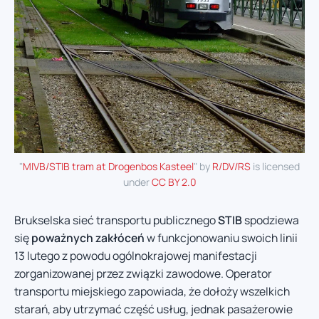
"
MIVB/STIB tram at Drogenbos Kasteel
" by
R/DV/RS
is licensed
under
CC BY 2.0
Brukselska sieć transportu publicznego
STIB
spodziewa
się
poważnych zakłóceń
w funkcjonowaniu swoich linii
13 lutego z powodu ogólnokrajowej manifestacji
zorganizowanej przez związki zawodowe. Operator
transportu miejskiego zapowiada, że dołoży wszelkich
starań, aby utrzymać część usług, jednak pasażerowie