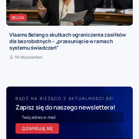
BELGIA
Vlaams Belang o skutkach ograniczenia zasiłków
dla bezrobotnych – „przesunięcie w ramach
systemu świadczeń”
115 Wyświetleń
BĄDŹ NA BIEŻĄCO Z AKTUALNOSCI.BE!
Zapisz się do naszego newslettera!
ZAPISUJĘ SIĘ