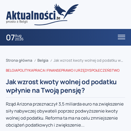
07
Aug
2026
Strona główna
Belgia
Jak wzrost kwoty wolnej od podatku wpłynie na Twoją pensję?
/
/
BELGIA
POLITYKA
PRACA I FINANSE
PRAWO I URZĘDY
SPOŁECZEŃSTWO
Jak wzrost kwoty wolnej od podatku
wpłynie na Twoją pensję?
Rząd Arizona przeznaczył 3,5 miliarda euro na zwiększenie
siły nabywczej obywateli poprzez podwyższenie kwoty
wolnej od podatku. Reforma ta ma na celu zmniejszenie
obciążeń podatkowych i zwiększenie...