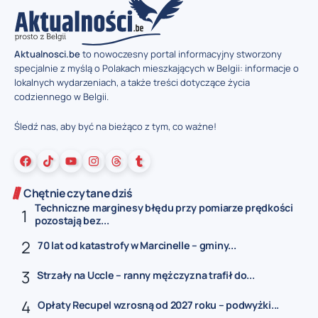
Aktualnosci.be
to nowoczesny portal informacyjny stworzony
specjalnie z myślą o Polakach mieszkających w Belgii: informacje o
lokalnych wydarzeniach, a także treści dotyczące życia
codziennego w Belgii.
Śledź nas, aby być na bieżąco z tym, co ważne!
Chętnie czytane dziś
Techniczne marginesy błędu przy pomiarze prędkości
pozostają bez...
70 lat od katastrofy w Marcinelle – gminy...
Strzały na Uccle – ranny mężczyzna trafił do...
Opłaty Recupel wzrosną od 2027 roku – podwyżki...