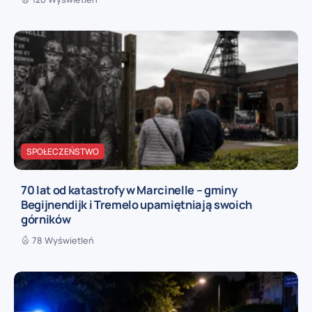
SPOŁECZEŃSTWO
70 lat od katastrofy w Marcinelle – gminy
Begijnendijk i Tremelo upamiętniają swoich
górników
78 Wyświetleń