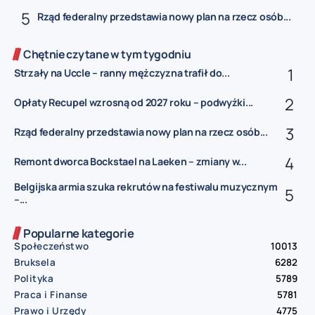
Rząd federalny przedstawia nowy plan na rzecz osób...
Chętnie czytane w tym tygodniu
Strzały na Uccle – ranny mężczyzna trafił do...
Opłaty Recupel wzrosną od 2027 roku – podwyżki...
Rząd federalny przedstawia nowy plan na rzecz osób...
Remont dworca Bockstael na Laeken – zmiany w...
Belgijska armia szuka rekrutów na festiwalu muzycznym
–...
Popularne kategorie
Społeczeństwo
10013
Bruksela
6282
Polityka
5789
Praca i Finanse
5781
Prawo i Urzędy
4775