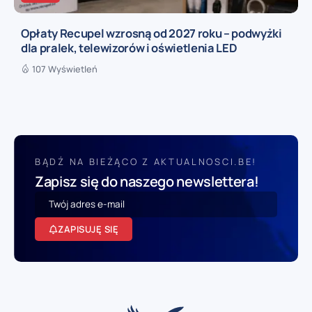
Opłaty Recupel wzrosną od 2027 roku – podwyżki
dla pralek, telewizorów i oświetlenia LED
107 Wyświetleń
BĄDŹ NA BIEŻĄCO Z AKTUALNOSCI.BE!
Zapisz się do naszego newslettera!
ZAPISUJĘ SIĘ