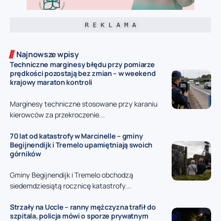
R E K L A M A
Najnowsze wpisy
Techniczne marginesy błędu przy pomiarze
prędkości pozostają bez zmian – w weekend
krajowy maraton kontroli
Marginesy techniczne stosowane przy karaniu
kierowców za przekroczenie...
70 lat od katastrofy w Marcinelle – gminy
Begijnendijk i Tremelo upamiętniają swoich
górników
Gminy Begijnendijk i Tremelo obchodzą
siedemdziesiątą rocznicę katastrofy...
Strzały na Uccle – ranny mężczyzna trafił do
szpitala, policja mówi o sporze prywatnym