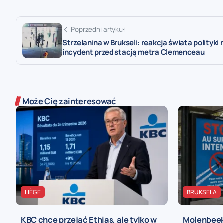
Poprzedni artykuł
Strzelanina w Brukseli: reakcja świata polityki 
incydent przed stacją metra Clemenceau
Może Cię zainteresować
LIÈGE
BRUKSELA
KBC chce przejąć Ethias, ale tylko w
Molenbeek