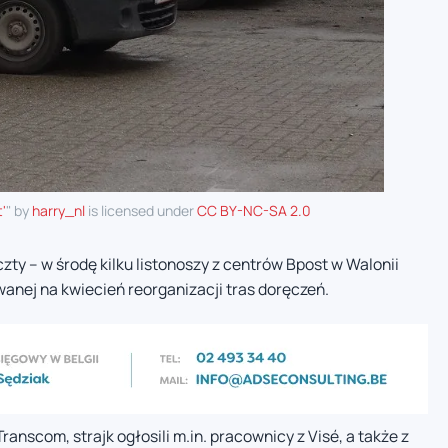
'
" by
harry_nl
is licensed under
CC BY-NC-SA 2.0
oczty – w środę kilku listonoszy z centrów Bpost w Walonii
wanej na kwiecień reorganizacji tras doręczeń.
nscom, strajk ogłosili m.in. pracownicy z Visé, a także z