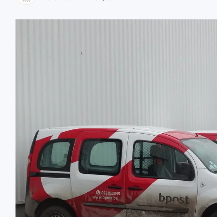
zaobserwuj nas
zaobserwuj nas
zaobserwuj nas
zaobserwuj nas