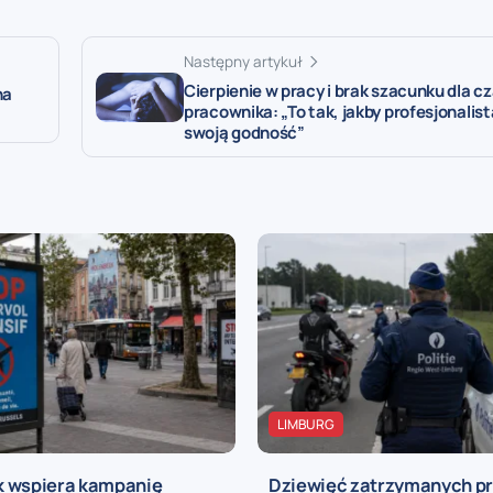
Następny artykuł
Cierpienie w pracy i brak szacunku dla c
na
pracownika: „To tak, jakby profesjonalist
swoją godność”
LIMBURG
 wspiera kampanię
Dziewięć zatrzymanych pra