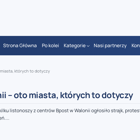
Strona Główna
Po kolei
Kategorie
Nasi partnerzy
Kon
 miasta, których to dotyczy
i – oto miasta, których to dotyczy
 kilku listonoszy z centrów Bpost w Walonii ogłosiło strajk, protes
ń....