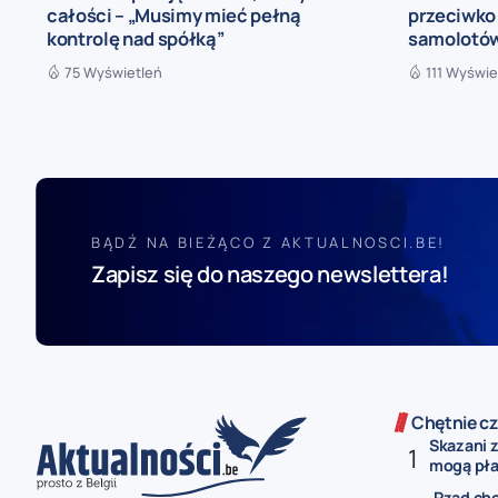
całości – „Musimy mieć pełną
przeciwko
kontrolę nad spółką”
samolotó
75 Wyświetleń
111 Wyświe
BĄDŹ NA BIEŻĄCO Z AKTUALNOSCI.BE!
Zapisz się do naszego newslettera!
Chętnie cz
Skazani 
mogą płac
Rząd chc