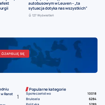
efekt
autobusowym w Leuven – „ta
urgii
sytuacja dotyka nas wszystkich”
127 Wyświetleń
ZAPISUJĘ SIĘ
odniu
Popularne kategorie
Społeczeństwo
10018
 w Ranst
Bruksela
6284
Polityka
5789
ko w