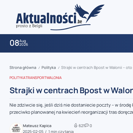
08
Aug
2026
Strona główna
Polityka
Strajki w centrach Bpost w Walonii – oto
/
/
POLITYKA
TRANSPORT
WALONIA
Strajki w centrach Bpost w Waloni
Nie zdziwcie się, jeśli dziś nie dostaniecie poczty – w środę
zaobserwuj nas
przeciwko planowanej na kwiecień reorganizacji tras doręcze
zaobserwuj nas
Mateusz Kapica
621
0
2025-02-05
1 min czytania