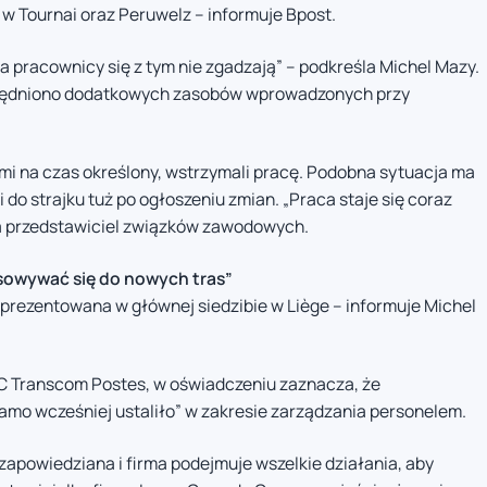
w Tournai oraz Peruwelz – informuje Bpost.
 a pracownicy się z tym nie zgadzają” – podkreśla Michel Mazy.
zględniono dodatkowych zasobów wprowadzonych przy
mi na czas określony, wstrzymali pracę. Podobna sytuacja ma
 do strajku tuż po ogłoszeniu zmian. „Praca staje się coraz
ewa przedstawiciel związków zawodowych.
sowywać się do nowych tras”
zaprezentowana w głównej siedzibie w Liège – informuje Michel
C Transcom Postes, w oświadczeniu zaznacza, że
samo wcześniej ustaliło” w zakresie zarządzania personelem.
a zapowiedziana i firma podejmuje wszelkie działania, aby