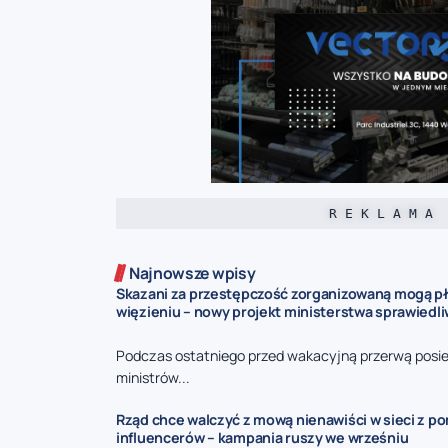
R E K L A M A
Najnowsze wpisy
Skazani za przestępczość zorganizowaną mogą pł
więzieniu – nowy projekt ministerstwa sprawiedl
Podczas ostatniego przed wakacyjną przerwą posie
ministrów...
Rząd chce walczyć z mową nienawiści w sieci z p
influencerów – kampania ruszy we wrześniu