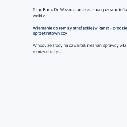
Rząd Barta De Wevera zamierza zaangażować infl
walki z...
Włamanie do remizy strażackiej w Ranst – złodzie
sprzęt ratowniczy
W nocy ze środy na czwartek nieznani sprawcy włam
remizy straży...