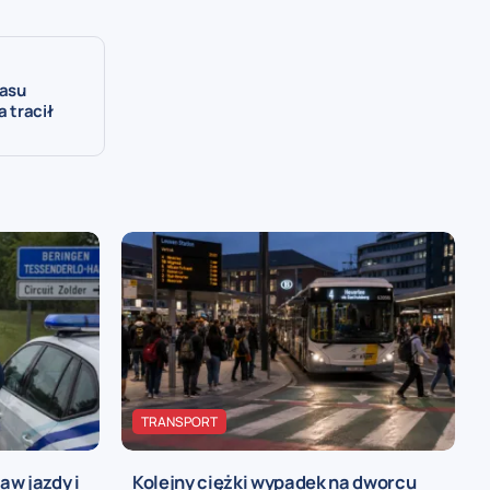
zasu
a tracił
TRANSPORT
w jazdy i
Kolejny ciężki wypadek na dworcu