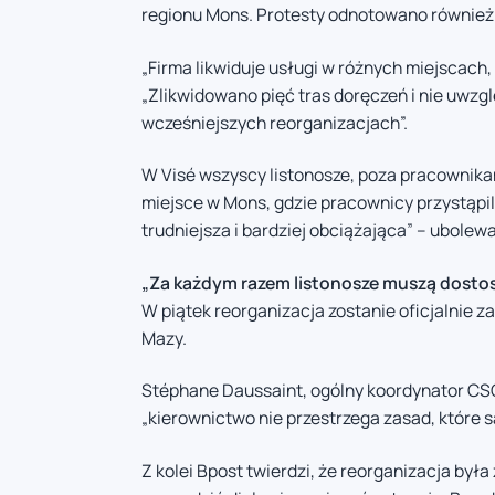
regionu Mons. Protesty odnotowano również 
„Firma likwiduje usługi w różnych miejscach,
„Zlikwidowano pięć tras doręczeń i nie uw
wcześniejszych reorganizacjach”.
W Visé wszyscy listonosze, poza pracownika
miejsce w Mons, gdzie pracownicy przystąpili
trudniejsza i bardziej obciążająca” – ubol
„Za każdym razem listonosze muszą dosto
W piątek reorganizacja zostanie oficjalnie 
Mazy.
Stéphane Daussaint, ogólny koordynator CS
„kierownictwo nie przestrzega zasad, które 
Z kolei Bpost twierdzi, że reorganizacja był