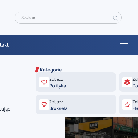
takt
Kategorie
Zobacz
Zo
Polityka
Po
Zobacz
Zo
Bruksela
Fl
tując