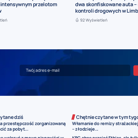
 intensywnym przelotom
dwa skonfiskowane auta – 
w
kontroli drogowych w Limb
tleń
92 Wyświetleń
ytane dziś
Chętnie czytane w tym tyg
za przestępczość zorganizowaną
Włamanie do remizy strażackiej
ić za pobyt...
– złodzieje...
e walczyć z mową nienawiści w
KBC chce przejąć Ethias, ale tyl