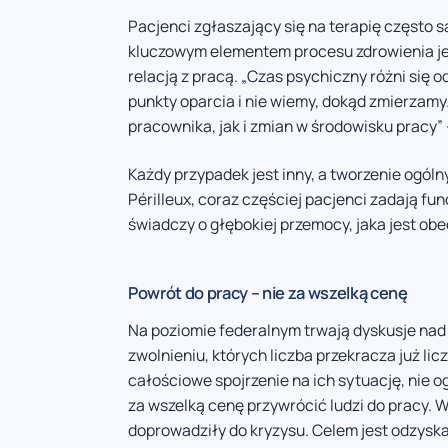
Pacjenci zgłaszający się na terapię często s
kluczowym elementem procesu zdrowienia jes
relacją z pracą. „Czas psychiczny różni się 
punkty oparcia i nie wiemy, dokąd zmierza
pracownika, jak i zmian w środowisku pracy” 
Każdy przypadek jest inny, a tworzenie ogól
Périlleux, coraz częściej pacjenci zadają f
świadczy o głębokiej przemocy, jaka jest ob
Powrót do pracy – nie za wszelką cenę
Na poziomie federalnym trwają dyskusje na
zwolnieniu, których liczba przekracza już li
całościowe spojrzenie na ich sytuację, nie og
za wszelką cenę przywrócić ludzi do pracy. W
doprowadziły do kryzysu. Celem jest odzyskan