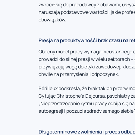
zwrócił się do pracodawcy z obawami, usłysza
naruszają podstawowe wartości, jakie profe
obowiązków.
Presja na produktywność i brak czasu na re
Obecny model pracy wymaga nieustannego os
prowadzi do silnej presji w wielu sektorach –
przywiązują wagę do etyki zawodowej, kluc
chwile na przemyślenia i odpoczynek.
Périlleux podkreśla, że brak takich przerw
Cytując Christophe’a Dejoursa, psychiatry 
„Nieprzestrzeganie rytmu pracy odbija się 
autoagresji i poczucia zdrady samego siebie”
Długoterminowe zwolnienia i proces odbu