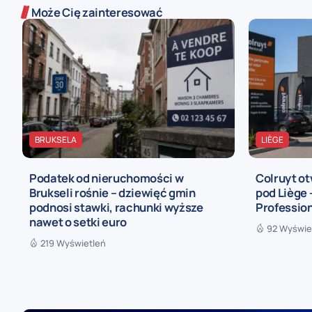
Może Cię zainteresować
BRUKSELA
LIÈGE
Podatek od nieruchomości w
Colruyt ot
Brukseli rośnie – dziewięć gmin
pod Liège
podnosi stawki, rachunki wyższe
Profession
nawet o setki euro
92 Wyświe
219 Wyświetleń