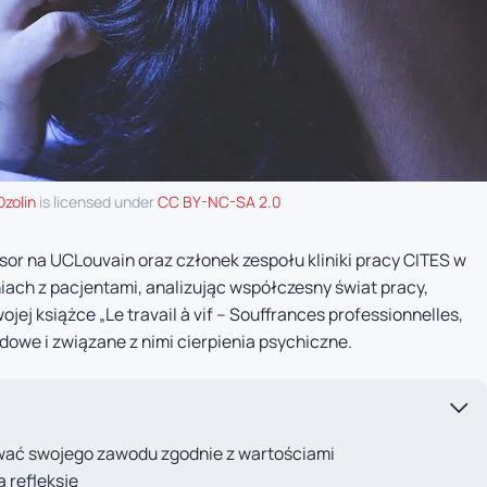
Ozolin
is licensed under
CC BY-NC-SA 2.0
esor na UCLouvain oraz członek zespołu kliniki pracy CITES w
niach z pacjentami, analizując współczesny świat pracy,
ej książce „Le travail à vif – Souffrances professionnelles,
dowe i związane z nimi cierpienia psychiczne.
wać swojego zawodu zgodnie z wartościami
 refleksję