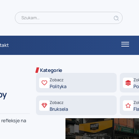
takt
Kategorie
Zobacz
Zo
Polityka
Po
by
Zobacz
Zo
Bruksela
Fl
 refleksje na