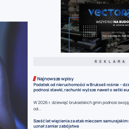
R E K L A M A
Najnowsze wpisy
Podatek od nieruchomości w Brukseli rośnie – dz
podnosi stawki, rachunki wyższe nawet o setki eu
W 2026 r. dziewięć brukselskich gmin podnosi swoj
od...
Sześć lat więzienia za atak mieczem samurajskim n
uznał zamiar zabójstwa