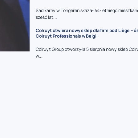
Sąd karny w Tongeren skazał 44-letniego mieszkań
sześć lat...
Colruyt otwiera nowy sklep dla firm pod Liège – 
Colruyt Professionals w Belgii
Colruyt Group otworzyła 5 sierpnia nowy sklep Colr
w...