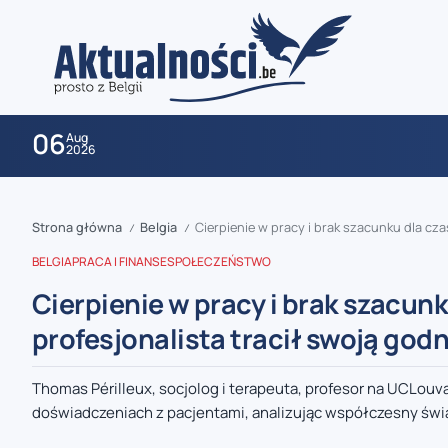
06
Aug
2026
Strona główna
Belgia
Cierpienie w pracy i brak szacunku dla cza
/
/
BELGIA
PRACA I FINANSE
SPOŁECZEŃSTWO
Cierpienie w pracy i brak szacunk
profesjonalista tracił swoją god
zaobserwuj nas
Thomas Périlleux, socjolog i terapeuta, profesor na UCLouvai
doświadczeniach z pacjentami, analizując współczesny świa
zaobserwuj nas