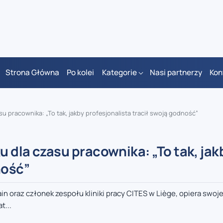
Strona Główna
Po kolei
Kategorie
Nasi partnerzy
Kon
su pracownika: „To tak, jakby profesjonalista tracił swoją godność”
u dla czasu pracownika: „To tak, jak
ność”
n oraz członek zespołu kliniki pracy CITES w Liège, opiera swoje
t...