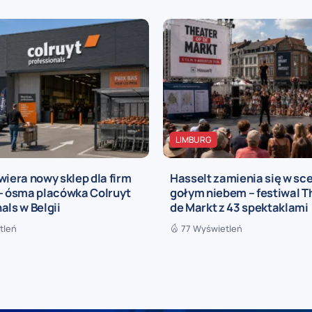
LIMBURG
wiera nowy sklep dla firm
Hasselt zamienia się w sc
 – ósma placówka Colruyt
gołym niebem – festiwal T
als w Belgii
de Markt z 43 spektaklami
tleń
77 Wyświetleń