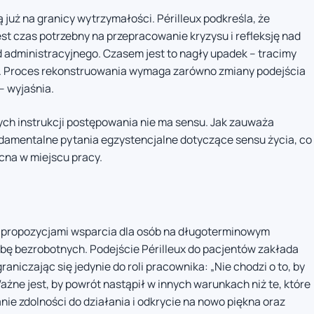
ą już na granicy wytrzymałości. Périlleux podkreśla, że
t czas potrzebny na przepracowanie kryzysu i refleksję nad
od administracyjnego. Czasem jest to nagły upadek – tracimy
my. Proces rekonstruowania wymaga zarówno zmiany podejścia
– wyjaśnia.
nych instrukcji postępowania nie ma sensu. Jak zauważa
undamentalne pytania egzystencjalne dotyczące sensu życia, co
ecna w miejscu pracy.
d propozycjami wsparcia dla osób na długoterminowym
czbę bezrobotnych. Podejście Périlleux do pacjentów zakłada
raniczając się jedynie do roli pracownika: „Nie chodzi o to, by
ażne jest, by powrót nastąpił w innych warunkach niż te, które
ie zdolności do działania i odkrycie na nowo piękna oraz