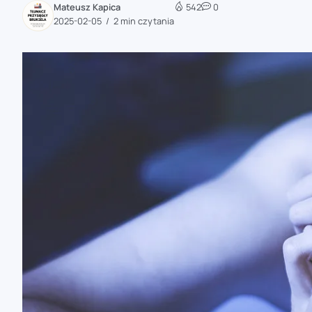
Mateusz Kapica
542
0
zaobserwuj nas
2025-02-05
2 min czytania
zaobserwuj nas
zaobserwuj nas
zaobserwuj nas