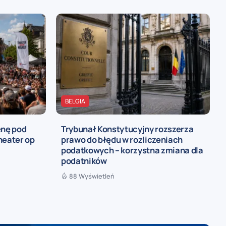
BELGIA
enę pod
Trybunał Konstytucyjny rozszerza
heater op
prawo do błędu w rozliczeniach
podatkowych – korzystna zmiana dla
podatników
88 Wyświetleń