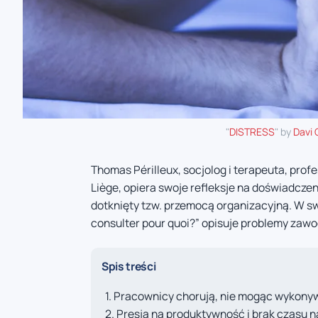
"
DISTRESS
" by
Davi 
Thomas Périlleux, socjolog i terapeuta, prof
Liège, opiera swoje refleksje na doświadcze
dotknięty tzw. przemocą organizacyjną. W swoj
consulter pour quoi?” opisuje problemy zawo
Spis treści
Pracownicy chorują, nie mogąc wykony
Presja na produktywność i brak czasu na