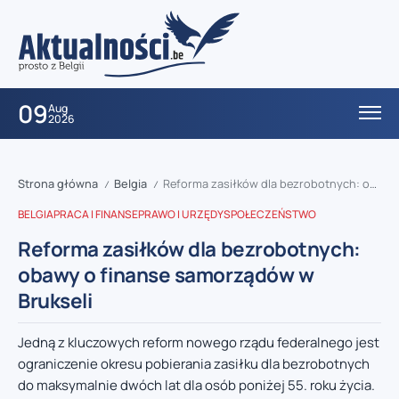
09
Aug
2026
Strona główna
Belgia
Reforma zasiłków dla bezrobotnych: obawy o finanse samorządów w Brukseli
/
/
BELGIA
PRACA I FINANSE
PRAWO I URZĘDY
SPOŁECZEŃSTWO
Reforma zasiłków dla bezrobotnych:
obawy o finanse samorządów w
Brukseli
Jedną z kluczowych reform nowego rządu federalnego jest
ograniczenie okresu pobierania zasiłku dla bezrobotnych
do maksymalnie dwóch lat dla osób poniżej 55. roku życia.