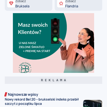
Zobacz
Zobacz
Bruksela
Flandria
R E K L A M A
Najnowsze wpisy
Nowy rekord Bel 20 – brukselski indeks przebił
szczyt z początku lipca