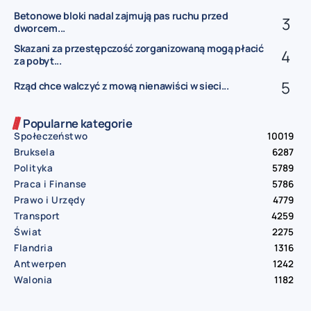
Betonowe bloki nadal zajmują pas ruchu przed
dworcem...
Skazani za przestępczość zorganizowaną mogą płacić
za pobyt...
Rząd chce walczyć z mową nienawiści w sieci...
Popularne kategorie
Społeczeństwo
10019
Bruksela
6287
Polityka
5789
Praca i Finanse
5786
Prawo i Urzędy
4779
Transport
4259
Świat
2275
Flandria
1316
Antwerpen
1242
Walonia
1182