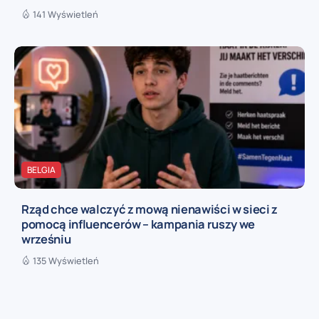
141 Wyświetleń
BELGIA
Rząd chce walczyć z mową nienawiści w sieci z
pomocą influencerów – kampania ruszy we
wrześniu
135 Wyświetleń