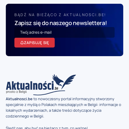
BĄDŹ NA BIEŻĄCO Z AKTUALNOSCI.BE!
Zapisz się do naszego newslettera!
ZAPISUJĘ SIĘ
Aktualnosci.be
to nowoczesny portal informacyjny stworzony
specjalnie z myślą o Polakach mieszkających w Belgii: informacje o
lokalnych wydarzeniach, a także treści dotyczące życia
codziennego w Belgii.
Śledź nas, aby być na bieżąco z tym, co ważne!