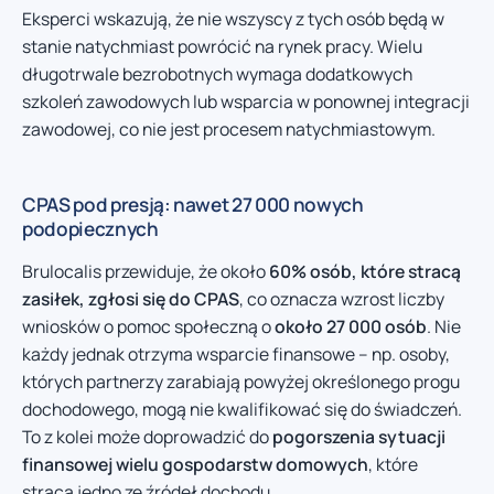
Eksperci wskazują, że nie wszyscy z tych osób będą w
stanie natychmiast powrócić na rynek pracy. Wielu
długotrwale bezrobotnych wymaga dodatkowych
szkoleń zawodowych lub wsparcia w ponownej integracji
zawodowej, co nie jest procesem natychmiastowym.
CPAS pod presją: nawet 27 000 nowych
podopiecznych
Brulocalis przewiduje, że około
60% osób, które stracą
zasiłek, zgłosi się do CPAS
, co oznacza wzrost liczby
wniosków o pomoc społeczną o
około 27 000 osób
. Nie
każdy jednak otrzyma wsparcie finansowe – np. osoby,
których partnerzy zarabiają powyżej określonego progu
dochodowego, mogą nie kwalifikować się do świadczeń.
To z kolei może doprowadzić do
pogorszenia sytuacji
finansowej wielu gospodarstw domowych
, które
stracą jedno ze źródeł dochodu.