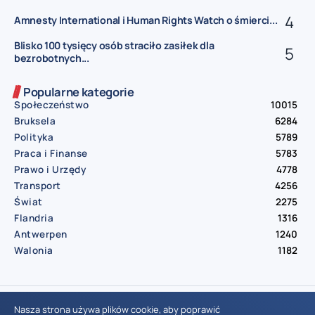
Amnesty International i Human Rights Watch o śmierci...
Blisko 100 tysięcy osób straciło zasiłek dla
bezrobotnych...
Popularne kategorie
Społeczeństwo
10015
Bruksela
6284
Polityka
5789
Praca i Finanse
5783
Prawo i Urzędy
4778
Transport
4256
Świat
2275
Flandria
1316
Antwerpen
1240
Walonia
1182
© Aktualnosci.be – All Right Reserved 2016-2026
Nasza strona używa plików cookie, aby poprawić