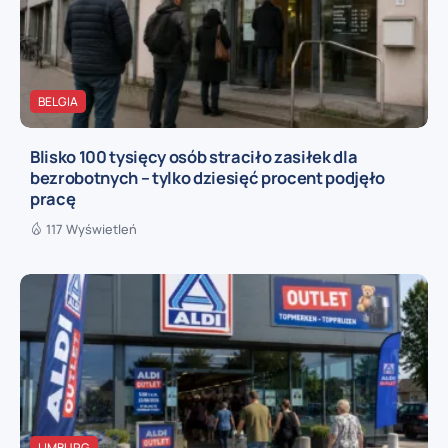
BELGIA
Blisko 100 tysięcy osób straciło zasiłek dla
bezrobotnych – tylko dziesięć procent podjęło
pracę
117 Wyświetleń
LIMBURG