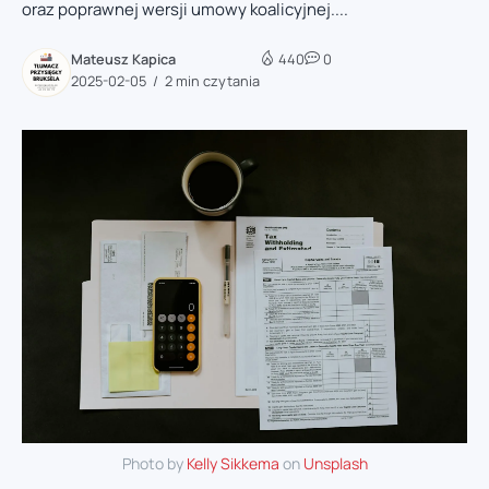
oraz poprawnej wersji umowy koalicyjnej....
Mateusz Kapica
440
0
2025-02-05
2 min czytania
Photo by
Kelly Sikkema
on
Unsplash