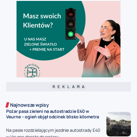
R E K L A M A
Najnowsze wpisy
Pożar pasa zieleni na autostradzie E40 w
Veurne – ogień objął odcinek blisko kilometra
Na pasie rozdzielającym jezdnie autostrady E40
w Veurne doszło do pożaru,...