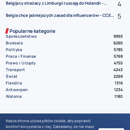
Belgijscy strażacy z Limburgii ruszają do Holandii –...
Belgia chce jaśniejszych zasad dla influencerów – CCE...
Popularne kategorie
Społeczeństwo
9993
Bruksela
6265
Polityka
5785
Praca i Finanse
5769
Prawo i Urzędy
4755
Transport
4243
Świat
2269
Flandria
1316
Antwerpen
1234
Walonia
1180
© Aktualnosci.be – All Right Reserved 2016-2026
Nasza strona używa plików cookie, aby poprawić
komfort korzystania z niej. Zakładamy, że nie masz