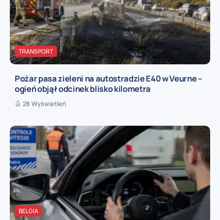
TRANSPORT
Pożar pasa zieleni na autostradzie E40 w Veurne –
ogień objął odcinek blisko kilometra
28 Wyświetleń
BELGIA