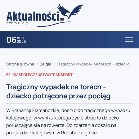
06
Aug
2026
Strona główna
Belgia
Tragiczny wypadek na torach – dziecko potrącone przez pociąg
/
/
BELGIA
SPOŁECZEŃSTWO
TRANSPORT
Tragiczny wypadek na torach –
dziecko potrącone przez pociąg
W Brabancji Flamandzkiej doszło do tragicznego wypadku
kolejowego, w wyniku którego życie straciło dziecko
poruszające się na rowerze. Do zdarzenia doszło na
przejeździe kolejowym w Roosbeek, gdzie...