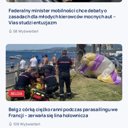
Federalny minister mobilności chce debaty o
zasadach dla młodych kierowców mocnych aut –
Vias studzi entuzjazm
58 Wyświetleń
BELGIA
Belg z córką ciężko ranni podczas parasailingu we
Francji – zerwała się lina holownicza
109 Wyświetleń