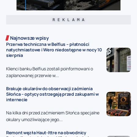
R E K L A M A
Najnowsze wpisy
Przerwa techniczna w Belfius – płatności
natychmiastowe i Wero niedostępne w nocy 10
sierpnia
Klienci banku Belfius zostali poinformowani o
zaplanowanej przerwie w...
Brakuje okularów do obserwacji zaćmienia
Słońca – optycy ostrzegają przed zakupami w
internecie
Na kilka dni przed zaćmieniem Słońca specjalne
okulary umożliwiające jego...
Remont węzła Haut-Ittre na obwodnicy