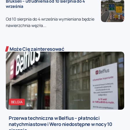
Brukseli – utrudnienia od 10 sierpnia do 4
września
Od 10 sierpnia do 4 września wymieniana będzie
nawierzchnia węzła...
Może Cię zainteresować
BELGIA
Przerwa techniczna w Belfius – płatności
natychmiastowe i Wero niedostępne w nocy 10