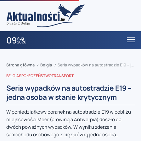
09
Aug
2026
Strona główna
Belgia
Seria wypadków na autostradzie E19 – jedna osoba w stanie krytycznym
/
/
BELGIA
SPOŁECZEŃSTWO
TRANSPORT
Seria wypadków na autostradzie E19 –
jedna osoba w stanie krytycznym
W poniedziałkowy poranek na autostradzie E19 w pobliżu
miejscowości Meer (prowincja Antwerpia) doszło do
dwóch poważnych wypadków. W wyniku zderzenia
samochodu osobowego z ciężarówką jedna osoba...