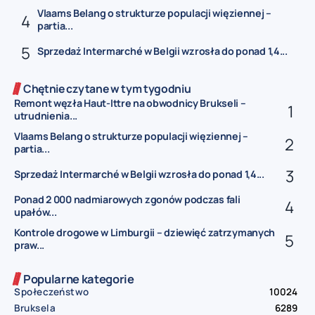
Vlaams Belang o strukturze populacji więziennej –
partia...
Sprzedaż Intermarché w Belgii wzrosła do ponad 1,4...
Chętnie czytane w tym tygodniu
Remont węzła Haut-Ittre na obwodnicy Brukseli –
utrudnienia...
Vlaams Belang o strukturze populacji więziennej –
partia...
Sprzedaż Intermarché w Belgii wzrosła do ponad 1,4...
Ponad 2 000 nadmiarowych zgonów podczas fali
upałów...
Kontrole drogowe w Limburgii – dziewięć zatrzymanych
praw...
Popularne kategorie
Społeczeństwo
10024
Bruksela
6289