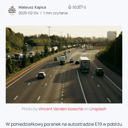
Mateusz Kapica
502
0
2025-02-04
1 min czytania
Photo by
Vincent Vanden bossche
on
Unsplash
W poniedziałkowy poranek na autostradzie E19 w pobliżu