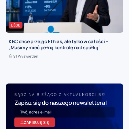
LIÈGE
KBC chce przejąć Ethias, ale tylko w całości –
„Musimy mieć pełną kontrolę nad spółką”
91 Wyświetleń
BĄDŹ NA BIEŻĄCO Z AKTUALNOSCI.BE!
Zapisz się do naszego newslettera!
ZAPISUJĘ SIĘ