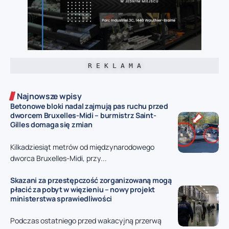
R E K L A M A
Najnowsze wpisy
Betonowe bloki nadal zajmują pas ruchu przed
dworcem Bruxelles-Midi – burmistrz Saint-
Gilles domaga się zmian
Kilkadziesiąt metrów od międzynarodowego
dworca Bruxelles-Midi, przy...
Skazani za przestępczość zorganizowaną mogą
płacić za pobyt w więzieniu – nowy projekt
ministerstwa sprawiedliwości
Podczas ostatniego przed wakacyjną przerwą