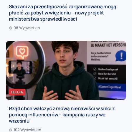
Skazani za przestępczość zorganizowaną mogą
płacić za pobyt w więzieniu – nowy projekt
ministerstwa sprawiedliwości
98 Wyświetleń
BELGIA
Rząd chce walczyć z mową nienawiści w sieci z
pomocą influencerów – kampania ruszy we
wrześniu
102 Wyświetleń