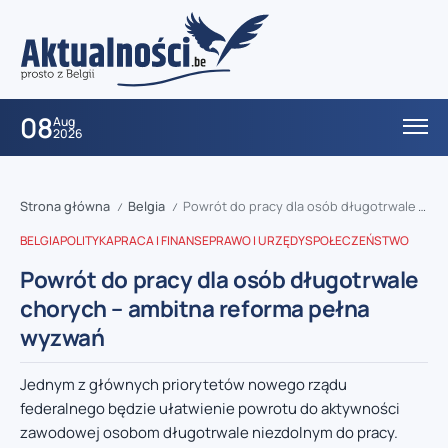
08
Aug
2026
Strona główna
Belgia
Powrót do pracy dla osób długotrwale chorych – ambitna reforma pełna wyzwań
/
/
BELGIA
POLITYKA
PRACA I FINANSE
PRAWO I URZĘDY
SPOŁECZEŃSTWO
Powrót do pracy dla osób długotrwale
chorych – ambitna reforma pełna
wyzwań
Jednym z głównych priorytetów nowego rządu
federalnego będzie ułatwienie powrotu do aktywności
zawodowej osobom długotrwale niezdolnym do pracy.