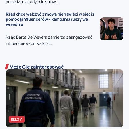
posiedzenia rady ministrów...
Rząd chce walczyć z mową nienawiści w sieci z
pomocą influencerów – kampania ruszy we
wrześniu
Rząd Barta De Wevera zamierza zaangażować
influencerów do walki z...
Może Cię zainteresować
BELGIA