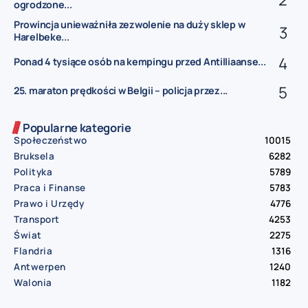
ogrodzone...
Prowincja unieważniła zezwolenie na duży sklep w
Harelbeke...
Ponad 4 tysiące osób na kempingu przed Antilliaanse...
25. maraton prędkości w Belgii – policja przez...
Popularne kategorie
Społeczeństwo
10015
Bruksela
6282
Polityka
5789
Praca i Finanse
5783
Prawo i Urzędy
4776
Transport
4253
Świat
2275
Flandria
1316
Antwerpen
1240
Walonia
1182