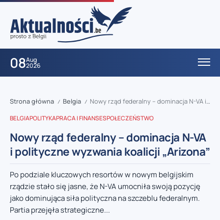
08
Aug
2026
Strona główna
Belgia
Nowy rząd federalny – dominacja N-VA i polityczne wyzwania koalicji „Arizona”
/
/
BELGIA
POLITYKA
PRACA I FINANSE
SPOŁECZEŃSTWO
Nowy rząd federalny – dominacja N-VA
i polityczne wyzwania koalicji „Arizona”
Po podziale kluczowych resortów w nowym belgijskim
rządzie stało się jasne, że N-VA umocniła swoją pozycję
jako dominująca siła polityczna na szczeblu federalnym.
Partia przejęła strategiczne...