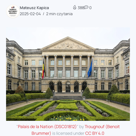
Mateusz Kapica
388
0
2025-02-04
2 min czytania
"
Palais de la Nation (DSC01812)
" by
Trougnouf (Benoit
Brummer)
is licensed under
CC BY 4.0