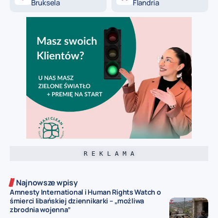
Bruksela
Flandria
R E K L A M A
Najnowsze wpisy
Amnesty International i Human Rights Watch o
śmierci libańskiej dziennikarki – „możliwa
zbrodnia wojenna”