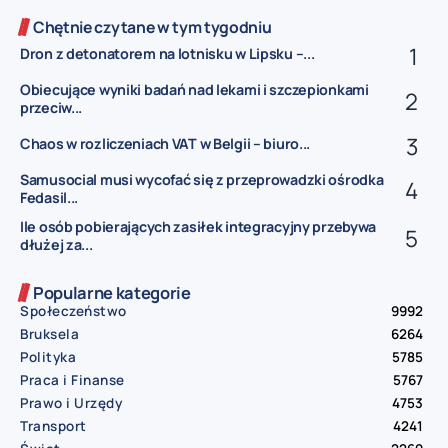
Chętnie czytane w tym tygodniu
Dron z detonatorem na lotnisku w Lipsku –...
Obiecujące wyniki badań nad lekami i szczepionkami
przeciw...
Chaos w rozliczeniach VAT w Belgii – biuro...
Samusocial musi wycofać się z przeprowadzki ośrodka
Fedasil...
Ile osób pobierających zasiłek integracyjny przebywa
dłużej za...
Popularne kategorie
Społeczeństwo
9992
Bruksela
6264
Polityka
5785
Praca i Finanse
5767
Prawo i Urzędy
4753
Transport
4241