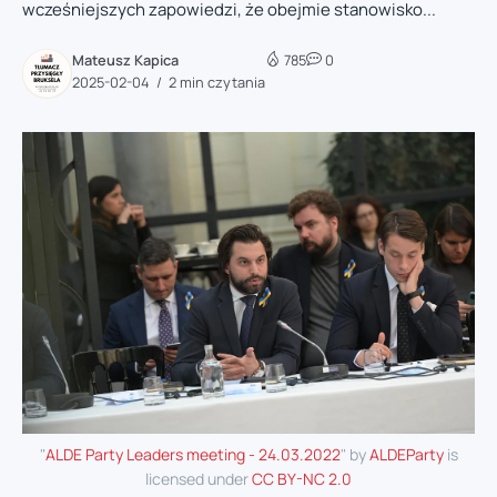
wcześniejszych zapowiedzi, że obejmie stanowisko...
Mateusz Kapica
785
0
2025-02-04
2 min czytania
"
ALDE Party Leaders meeting - 24.03.2022
" by
ALDEParty
is
licensed under
CC BY-NC 2.0