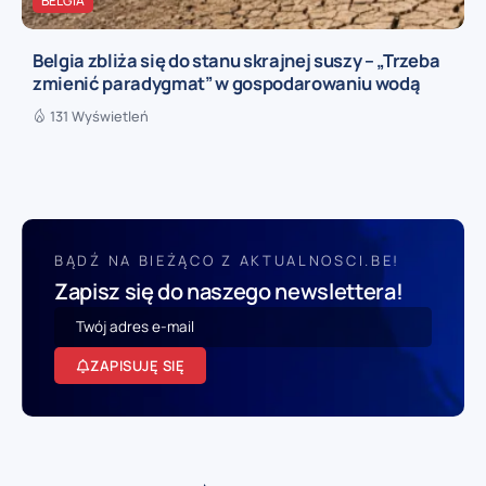
BELGIA
Belgia zbliża się do stanu skrajnej suszy – „Trzeba
zmienić paradygmat” w gospodarowaniu wodą
131 Wyświetleń
BĄDŹ NA BIEŻĄCO Z AKTUALNOSCI.BE!
Zapisz się do naszego newslettera!
ZAPISUJĘ SIĘ