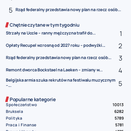
Rząd federalny przedstawia nowy plan na rzecz osób...
Chętnie czytane w tym tygodniu
Strzały na Uccle – ranny mężczyzna trafił do...
Opłaty Recupel wzrosną od 2027 roku – podwyżki...
Rząd federalny przedstawia nowy plan na rzecz osób...
Remont dworca Bockstael na Laeken – zmiany w...
Belgijska armia szuka rekrutów na festiwalu muzycznym
–...
Popularne kategorie
Społeczeństwo
10013
Bruksela
6282
Polityka
5789
Praca i Finanse
5781