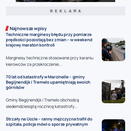
R E K L A M A
Najnowsze wpisy
Techniczne marginesy błędu przy pomiarze
prędkości pozostają bez zmian – w weekend
krajowy maraton kontroli
Marginesy techniczne stosowane przy karaniu
kierowców za przekroczenie...
70 lat od katastrofy w Marcinelle – gminy
Begijnendijk i Tremelo upamiętniają swoich
górników
Gminy Begijnendijk i Tremelo obchodzą
siedemdziesiątą rocznicę katastrofy...
Strzały na Uccle – ranny mężczyzna trafił do
szpitala, policja mówi o sporze prywatnym