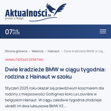
07
Aug
2026
Strona główna
Walonia
Hainaut
Dwie kradzieże BMW w ciągu tygodnia: rodzina z Hainaut w szoku
/
/
/
HAINAUT
SPOŁECZEŃSTWO
Dwie kradzieże BMW w ciągu tygodnia:
rodzina z Hainaut w szoku
Styczeń 2025 roku okazał się prawdziwym koszmarem dla
rodziny z miejscowości Gottignies koło La Louvière w
belgijskim Hainaut. W ciągu zaledwie tygodnia złodzieje
ukradli im dwa luksusowe BMW X3....