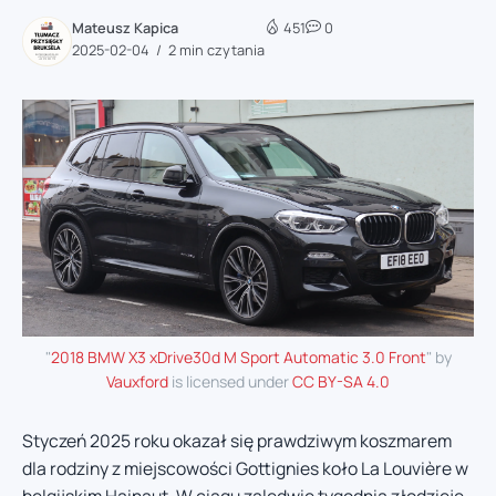
Mateusz Kapica
451
0
2025-02-04
2 min czytania
"
2018 BMW X3 xDrive30d M Sport Automatic 3.0 Front
" by
Vauxford
is licensed under
CC BY-SA 4.0
Styczeń 2025 roku okazał się prawdziwym koszmarem
dla rodziny z miejscowości Gottignies koło La Louvière w
belgijskim Hainaut. W ciągu zaledwie tygodnia złodzieje