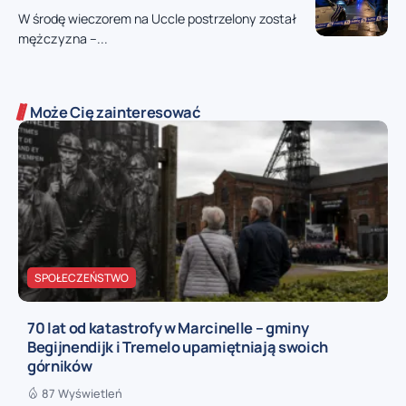
W środę wieczorem na Uccle postrzelony został
mężczyzna –...
Może Cię zainteresować
SPOŁECZEŃSTWO
70 lat od katastrofy w Marcinelle – gminy
Begijnendijk i Tremelo upamiętniają swoich
górników
87 Wyświetleń