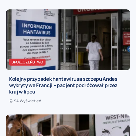
SPOŁECZEŃSTWO
Kolejny przypadek hantawirusa szczepu Andes
wykryty we Francji – pacjent podróżował przez
kraj w lipcu
94 Wyświetleń