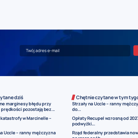
ytane dziś
Chętnie czytane w tym tyg
ne marginesy błędu przy
Strzały na Uccle – ranny mężczy
prędkości pozostają bez...
do...
 katastrofy w Marcinelle –
Opłaty Recupel wzrosną od 2027
podwyżki...
na Uccle – ranny mężczyzna
Rząd federalny przedstawia now