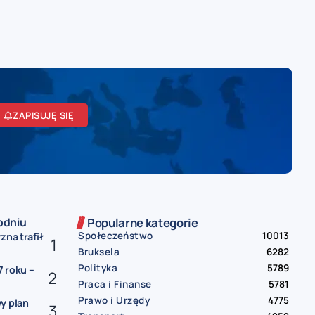
ZAPISUJĘ SIĘ
odniu
Popularne kategorie
Społeczeństwo
10013
zna trafił
Bruksela
6282
Polityka
5789
 roku –
Praca i Finanse
5781
Prawo i Urzędy
4775
y plan