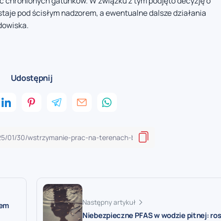
 chronionych gatunków. W związku z tym podjęto decyzję o
staje pod ścisłym nadzorem, a ewentualne dalsze działania
dowiska.
Udostępnij
Następny artykuł
iem
Niebezpieczne PFAS w wodzie pitnej: ro