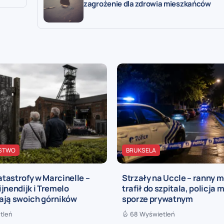
zagrożenie dla zdrowia mieszkańców
STWO
BRUKSELA
katastrofy w Marcinelle –
Strzały na Uccle – ranny 
jnendijk i Tremelo
trafił do szpitala, policja 
ają swoich górników
sporze prywatnym
tleń
68 Wyświetleń