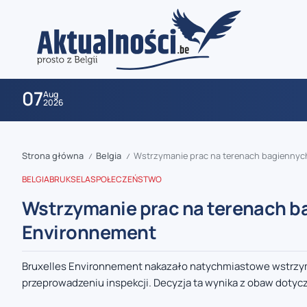
07
Aug
2026
Strona główna
Belgia
Wstrzymanie prac na terenach bagiennych
/
/
BELGIA
BRUKSELA
SPOŁECZEŃSTWO
Wstrzymanie prac na terenach ba
Environnement
zaobserwuj nas
Bruxelles Environnement nakazało natychmiastowe wstrzy
przeprowadzeniu inspekcji. Decyzja ta wynika z obaw dotyc
zaobserwuj nas