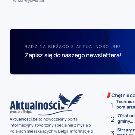
122 Wyświetleń
BĄDŹ NA BIEŻĄCO Z AKTUALNOSCI.BE!
Zapisz się do naszego newslettera!
Chętnie cz
Technicz
pomiarze 
70 lat od
Aktualnosci.be
to nowoczesny portal
gminy...
informacyjny stworzony specjalnie z myślą o
Strzały 
Polakach mieszkających w Belgii: informacje o