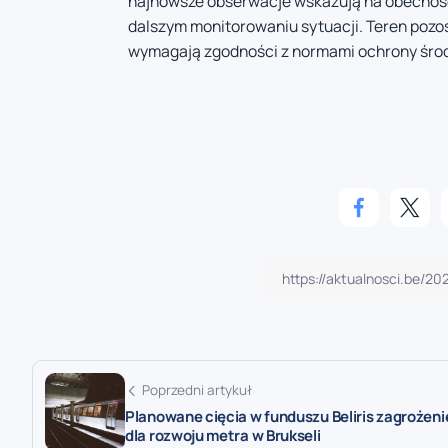
najnowsze obserwacje wskazują na obecność
dalszym monitorowaniu sytuacji. Teren pozo
wymagają zgodności z normami ochrony śro
Poprzedni artykuł
Planowane cięcia w funduszu Beliris zagrożen
dla rozwoju metra w Brukseli