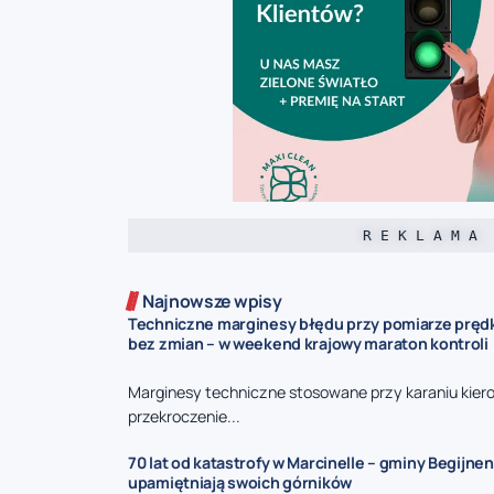
R E K L A M A
Najnowsze wpisy
Techniczne marginesy błędu przy pomiarze prędk
bez zmian – w weekend krajowy maraton kontroli
Marginesy techniczne stosowane przy karaniu kie
przekroczenie...
70 lat od katastrofy w Marcinelle – gminy Begijnen
upamiętniają swoich górników