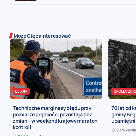
Może Cię zainteresować
BELGIA
SPOŁECZEŃ
Techniczne marginesy błędu przy
70 lat od 
pomiarze prędkości pozostają bez
gminy Begi
zmian – w weekend krajowy maraton
upamiętni
kontroli
90 Wyświe