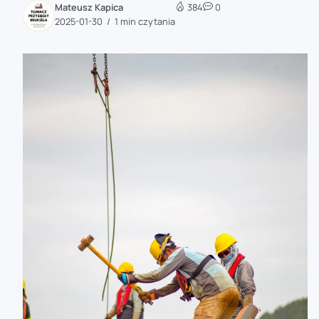
Mateusz Kapica
384
0
zaobserwuj nas
2025-01-30
1 min czytania
zaobserwuj nas
zaobserwuj nas
zaobserwuj nas