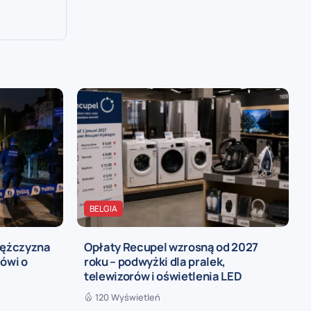
BELGIA
mężczyzna
Opłaty Recupel wzrosną od 2027
mówi o
roku – podwyżki dla pralek,
telewizorów i oświetlenia LED
120 Wyświetleń