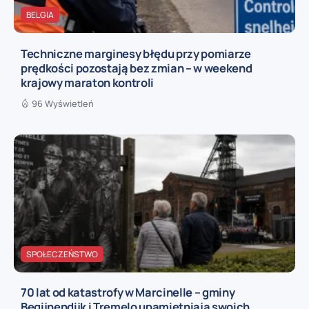
BELGIA
Techniczne marginesy błędu przy pomiarze
prędkości pozostają bez zmian – w weekend
krajowy maraton kontroli
96 Wyświetleń
SPOŁECZEŃSTWO
70 lat od katastrofy w Marcinelle – gminy
Begijnendijk i Tremelo upamiętniają swoich