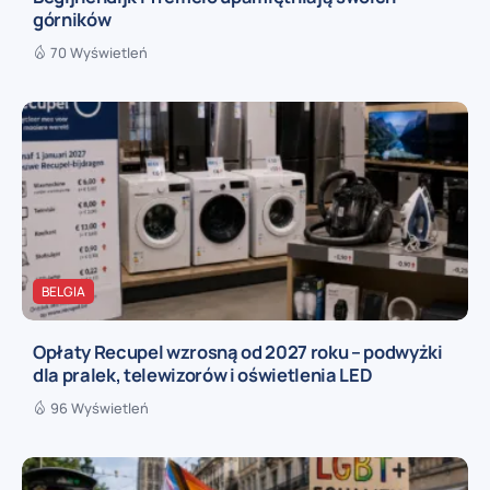
górników
70 Wyświetleń
BELGIA
Opłaty Recupel wzrosną od 2027 roku – podwyżki
dla pralek, telewizorów i oświetlenia LED
96 Wyświetleń