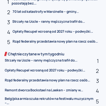
pozostają bez...
70 lat od katastrofy w Marcinelle – gminy...
Strzały na Uccle – ranny mężczyzna trafił do...
Opłaty Recupel wzrosną od 2027 roku – podwyżki...
Rząd federalny przedstawia nowy plan na rzecz osób...
Chętnie czytane w tym tygodniu
Strzały na Uccle – ranny mężczyzna trafił do...
Opłaty Recupel wzrosną od 2027 roku – podwyżki...
Rząd federalny przedstawia nowy plan na rzecz osób...
Remont dworca Bockstael na Laeken – zmiany w...
Belgijska armia szuka rekrutów na festiwalu muzycznym
–...