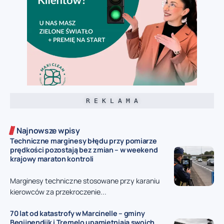
R E K L A M A
Najnowsze wpisy
Techniczne marginesy błędu przy pomiarze
prędkości pozostają bez zmian – w weekend
krajowy maraton kontroli
Marginesy techniczne stosowane przy karaniu
kierowców za przekroczenie...
70 lat od katastrofy w Marcinelle – gminy
Begijnendijk i Tremelo upamiętniają swoich