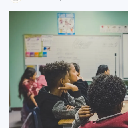
zaobserwuj nas
zaobserwuj nas
zaobserwuj nas
zaobserwuj nas