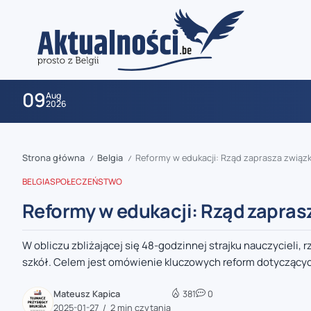
09
Aug
2026
Strona główna
Belgia
Reformy w edukacji: Rząd zaprasza związ
/
/
BELGIA
SPOŁECZEŃSTWO
Reformy w edukacji: Rząd zapras
W obliczu zbliżającej się 48-godzinnej strajku nauczycieli,
zaobserwuj nas
szkół. Celem jest omówienie kluczowych reform dotyczącyc
zaobserwuj nas
Mateusz Kapica
381
0
2025-01-27
2 min czytania