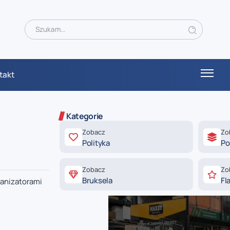
takt
Kategorie
Zobacz
Zo
Polityka
Po
Zobacz
Zo
Bruksela
Fl
ganizatorami