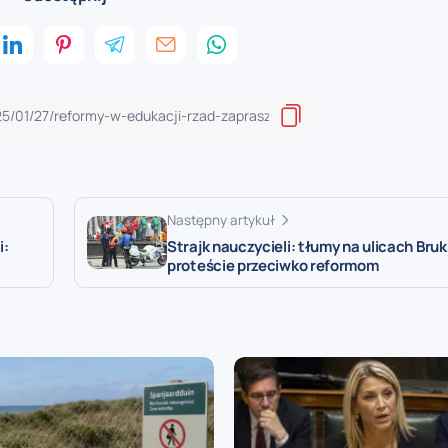
Następny artykuł
i:
Strajk nauczycieli: tłumy na ulicach Bruk
proteście przeciwko reformom