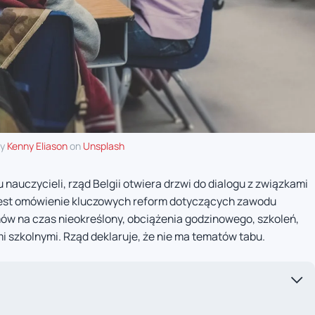
by
Kenny Eliason
on
Unsplash
u nauczycieli, rząd Belgii otwiera drzwi do dialogu z związkami
jest omówienie kluczowych reform dotyczących zawodu
w na czas nieokreślony, obciążenia godzinowego, szkoleń,
 szkolnymi. Rząd deklaruje, że nie ma tematów tabu.