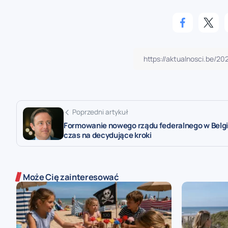
Poprzedni artykuł
Formowanie nowego rządu federalnego w Belgi
czas na decydujące kroki
Może Cię zainteresować