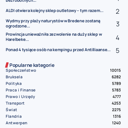
bezrobotnych...
ALDI otwiera kolejny sklep outletowy – tym razem...
Wydmy przy plaży naturystów w Bredene zostaną
ogrodzone...
Prowincja unieważniła zezwolenie na duży sklep w
Harelbeke...
Ponad 4 tysiące osób na kempingu przed Antilliaanse...
Popularne kategorie
Społeczeństwo
10015
Bruksela
6282
Polityka
5789
Praca i Finanse
5783
Prawo i Urzędy
4777
Transport
4253
Świat
2275
Flandria
1316
Antwerpen
1240