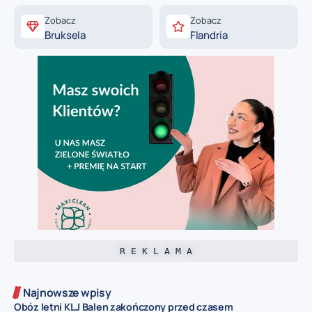
Zobacz
Zobacz
Bruksela
Flandria
R E K L A M A
Najnowsze wpisy
Obóz letni KLJ Balen zakończony przed czasem