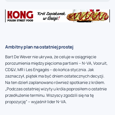
Ambitny plan na ostatniej prostej
Bart De Wever nie ukrywa, że celuje w osiągnięcie
porozumienia między pięcioma partiami – N-VA, Vooruit,
CD&V, MR i Les Engagés – do końca stycznia. Jak
zaznaczył, piątek ma być dniem ostatecznych decyzji.
Na ten dzień zaplanowano również spotkanie z królem.
„Podczas ostatniej wizyty u króla poprosiłem o ostatnie
przedłużenie terminu. Wszyscy zgodzili się na tę
propozycję” – wyjaśnił lider N-VA.