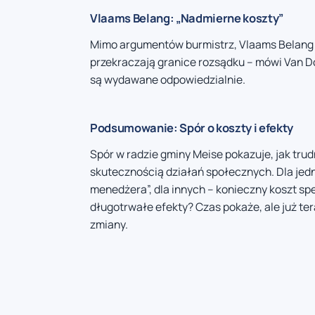
Vlaams Belang: „Nadmierne koszty”
Mimo argumentów burmistrz, Vlaams Belang p
przekraczają granice rozsądku – mówi Van Do
są wydawane odpowiedzialnie.
Podsumowanie: Spór o koszty i efekty
Spór w radzie gminy Meise pokazuje, jak tr
skutecznością działań społecznych. Dla je
menedżera”, dla innych – konieczny koszt spe
długotrwałe efekty? Czas pokaże, ale już te
zmiany.