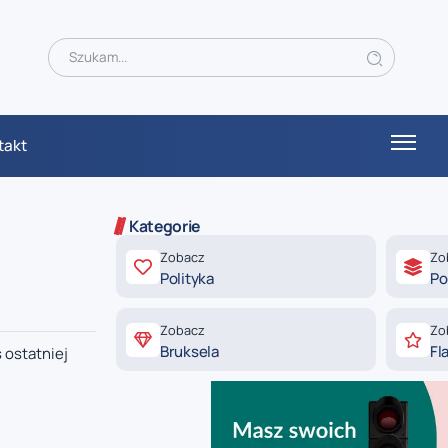
takt
Kategorie
Zobacz
Zo
Polityka
Po
Zobacz
Zo
Bruksela
Fl
 ostatniej