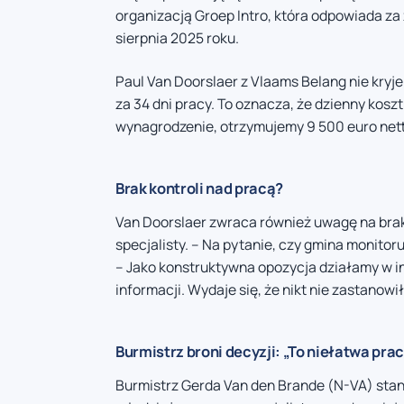
organizacją Groep Intro, która odpowiada za 
sierpnia 2025 roku.
Paul Van Doorslaer z Vlaams Belang nie kryje
za 34 dni pracy. To oznacza, że dzienny koszt
wynagrodzenie, otrzymujemy 9 500 euro nett
Brak kontroli nad pracą?
Van Doorslaer zwraca również uwagę na brak 
specjalisty. – Na pytanie, czy gmina monitoru
– Jako konstruktywna opozycja działamy w i
informacji. Wydaje się, że nikt nie zastanowi
Burmistrz broni decyzji: „To niełatwa pra
Burmistrz Gerda Van den Brande (N-VA) stano