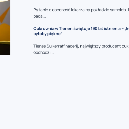
Pytanie o obecność lekarza na pokładzie samolotu 
pada...
Cukrownia w Tienen świętuje 190 lat istnienia – „k
byłoby piękne”
Tiense Suikerraffinaderij, największy producent cukr
obchodzi...