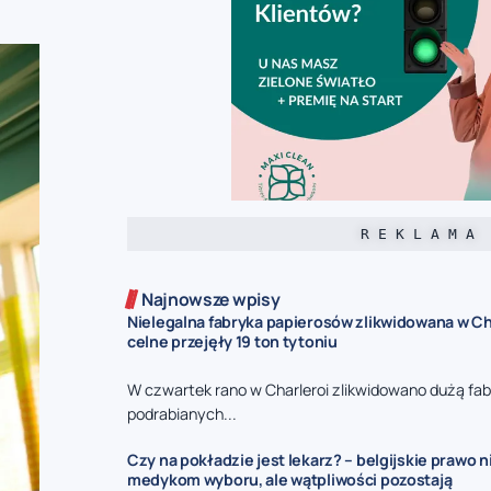
R E K L A M A
Najnowsze wpisy
Nielegalna fabryka papierosów zlikwidowana w Ch
celne przejęły 19 ton tytoniu
W czwartek rano w Charleroi zlikwidowano dużą fa
podrabianych...
Czy na pokładzie jest lekarz? – belgijskie prawo 
medykom wyboru, ale wątpliwości pozostają