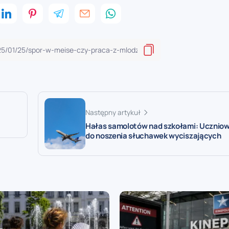
Następny artykuł
Hałas samolotów nad szkołami: Uczniow
do noszenia słuchawek wyciszających