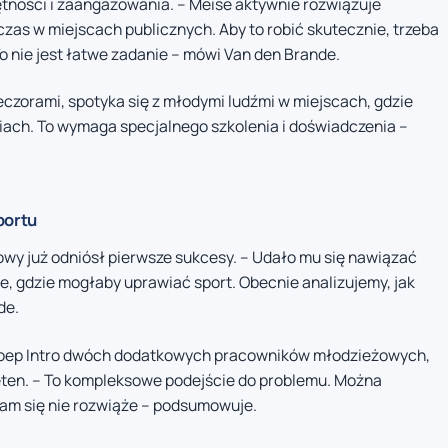
tności i zaangażowania. – Meise aktywnie rozwiązuje
as w miejscach publicznych. Aby to robić skutecznie, trzeba
o nie jest łatwe zadanie – mówi Van den Brande.
czorami, spotyka się z młodymi ludźmi w miejscach, gdzie
niach. To wymaga specjalnego szkolenia i doświadczenia –
portu
owy już odniósł pierwsze sukcesy. – Udało mu się nawiązać
sce, gdzie mogłaby uprawiać sport. Obecnie analizujemy, jak
de.
Groep Intro dwóch dodatkowych pracowników młodzieżowych,
ieten. – To kompleksowe podejście do problemu. Można
 sam się nie rozwiąże – podsumowuje.