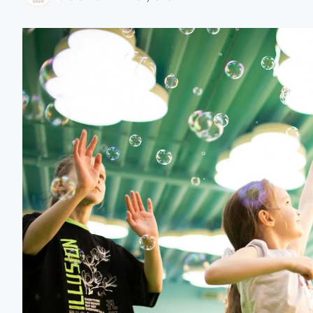
zaobserwuj nas
zaobserwuj nas
zaobserwuj nas
zaobserwuj nas