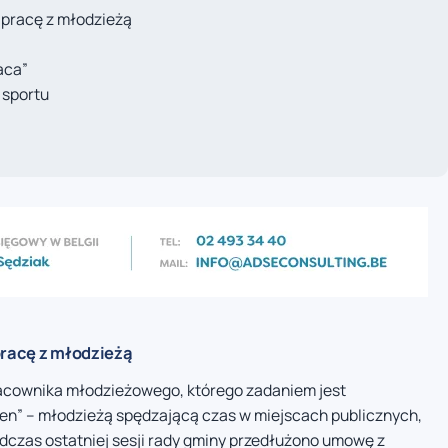
 pracę z młodzieżą
aca”
 sportu
pracę z młodzieżą
racownika młodzieżowego, którego zadaniem jest
ren” – młodzieżą spędzającą czas w miejscach publicznych,
czas ostatniej sesji rady gminy przedłużono umowę z