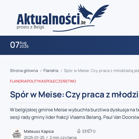
07
Aug
2026
Strona główna
Flandria
Spór w Meise: Czy praca z młodzieżą jes
/
/
FLANDRIA
POLITYKA
SPOŁECZEŃSTWO
Spór w Meise: Czy praca z młodzi
W belgijskiej gminie Meise wybuchła burzliwa dyskusja na
zaobserwuj nas
sesji rady gminy lider frakcji Vlaams Belang, Paul Van Doorslae
zaobserwuj nas
Mateusz Kapica
331
0
2025-01-25
2 min czytania