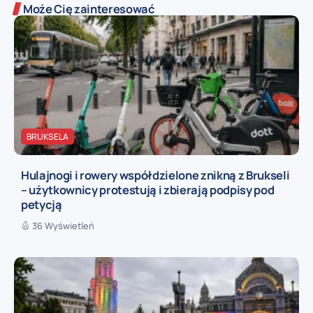
Może Cię zainteresować
BRUKSELA
Hulajnogi i rowery współdzielone znikną z Brukseli
– użytkownicy protestują i zbierają podpisy pod
petycją
36 Wyświetleń