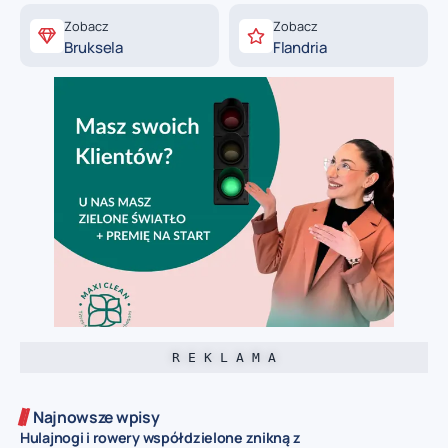
Zobacz
Zobacz
Bruksela
Flandria
R E K L A M A
Najnowsze wpisy
Hulajnogi i rowery współdzielone znikną z