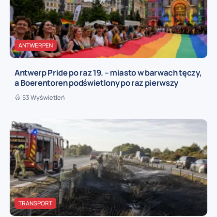
ANTWERPEN
Antwerp Pride po raz 19. – miasto w barwach tęczy,
a Boerentoren podświetlony po raz pierwszy
53 Wyświetleń
TRANSPORT