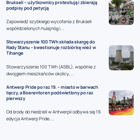
Brukseli – użytkownicy protestują i zbierają
podpisy pod petycją
Zapowiedź szybkiego wycofania z Brukseli
współdzielonych hulajnóg i...
Stowarzyszenie 100 TWh składa skargę do
Rady Stanu – kwestionuje rozbiórkę wież w
Tihange
Stowarzyszenie 100 TWh (ASBL), wspólnie z
dwojgiem mieszkańców okolicy,...
Antwerp Pride po raz 19. – miasto w barwach
tęczy, a Boerentoren podświetlony po raz
pierwszy
Od środy do niedzieli w Antwerpii odbywa się 19.
edycja Antwerp Pride....