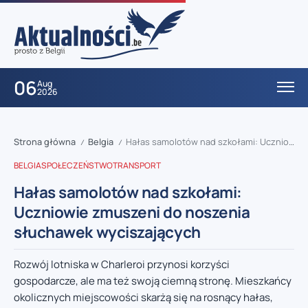
06
Aug
2026
Strona główna
Belgia
Hałas samolotów nad szkołami: Uczniowie zmuszeni do noszenia słuchawek wyciszających
/
/
BELGIA
SPOŁECZEŃSTWO
TRANSPORT
Hałas samolotów nad szkołami:
Uczniowie zmuszeni do noszenia
słuchawek wyciszających
Rozwój lotniska w Charleroi przynosi korzyści
gospodarcze, ale ma też swoją ciemną stronę. Mieszkańcy
okolicznych miejscowości skarżą się na rosnący hałas,