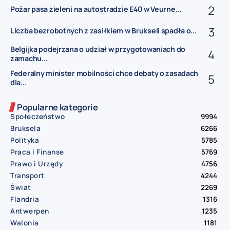
Pożar pasa zieleni na autostradzie E40 w Veurne...
Liczba bezrobotnych z zasiłkiem w Brukseli spadła o...
Belgijka podejrzana o udział w przygotowaniach do
zamachu...
Federalny minister mobilności chce debaty o zasadach
dla...
Popularne kategorie
Społeczeństwo
9994
Bruksela
6266
Polityka
5785
Praca i Finanse
5769
Prawo i Urzędy
4756
Transport
4244
Świat
2269
Flandria
1316
Antwerpen
1235
Walonia
1181