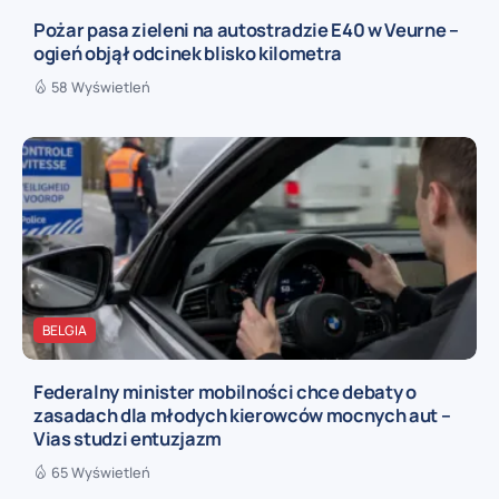
Pożar pasa zieleni na autostradzie E40 w Veurne –
ogień objął odcinek blisko kilometra
58 Wyświetleń
BELGIA
Federalny minister mobilności chce debaty o
zasadach dla młodych kierowców mocnych aut –
Vias studzi entuzjazm
65 Wyświetleń