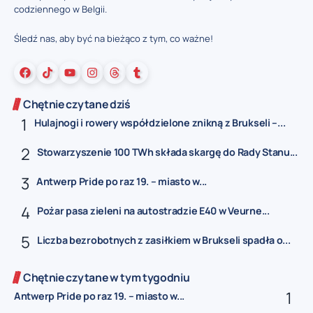
codziennego w Belgii.
Śledź nas, aby być na bieżąco z tym, co ważne!
Chętnie czytane dziś
Hulajnogi i rowery współdzielone znikną z Brukseli –...
Stowarzyszenie 100 TWh składa skargę do Rady Stanu...
Antwerp Pride po raz 19. – miasto w...
Pożar pasa zieleni na autostradzie E40 w Veurne...
Liczba bezrobotnych z zasiłkiem w Brukseli spadła o...
Chętnie czytane w tym tygodniu
Antwerp Pride po raz 19. – miasto w...