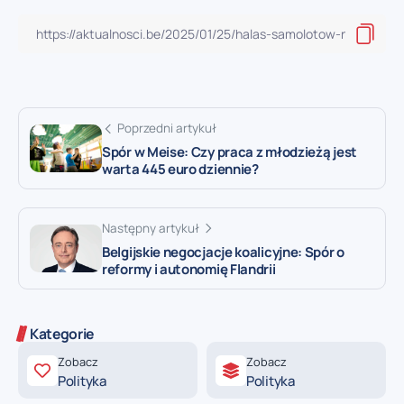
Poprzedni artykuł
Spór w Meise: Czy praca z młodzieżą jest
warta 445 euro dziennie?
Następny artykuł
Belgijskie negocjacje koalicyjne: Spór o
reformy i autonomię Flandrii
Kategorie
Zobacz
Zobacz
Polityka
Polityka