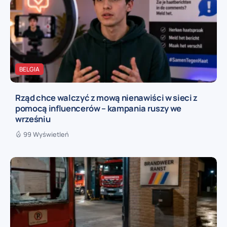
BELGIA
Rząd chce walczyć z mową nienawiści w sieci z
pomocą influencerów – kampania ruszy we
wrześniu
99 Wyświetleń