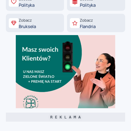
Polityka
Polityka
Zobacz
Zobacz
Bruksela
Flandria
R E K L A M A