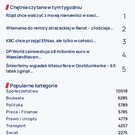
Chętnie czytane w tym tygodniu
Rząd chce walczyć z mową nienawiści w sieci...
Włamanie do remizy strażackiej w Ranst – złodzieje...
KBC chce przejąć Ethias, ale tylko w całości...
DP World zainwestuje 48 milionów euro w
Waaslandhaven...
Śmiertelny wypadek kitesurfera w Oostduinkerke – 63-
latek zginął...
Popularne kategorie
Społeczeństwo
10018
Bruksela
6285
Polityka
5789
Praca i Finanse
5785
Prawo i Urzędy
4779
Transport
4257
Świat
2275