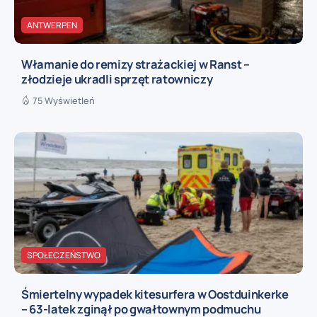
ANTWERPEN
Włamanie do remizy strażackiej w Ranst –
złodzieje ukradli sprzęt ratowniczy
75 Wyświetleń
SPOŁECZEŃSTWO
Śmiertelny wypadek kitesurfera w Oostduinkerke
– 63-latek zginął po gwałtownym podmuchu