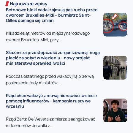
Najnowsze wpisy
Betonowe bloki nadal zajmują pas ruchu przed
dworcem Bruxelles-Midi – burmistrz Saint-
Gilles domaga się zmian
Kilkadziesiąt metrów od międzynarodowego
dworca Bruxelles-Midi, przy...
Skazani za przestępczość zorganizowaną mogą
płacić za pobyt w więzieniu – nowy projekt
ministerstwa sprawiedliwości
Podczas ostatniego przed wakacyjną przerwą
posiedzenia rady ministrów...
Rząd chce walczyć z mową nienawiści w sieci z
pomocą influencerów – kampania ruszy we
wrześniu
Rząd Barta De Wevera zamierza zaangażować
influencerów do walki z...