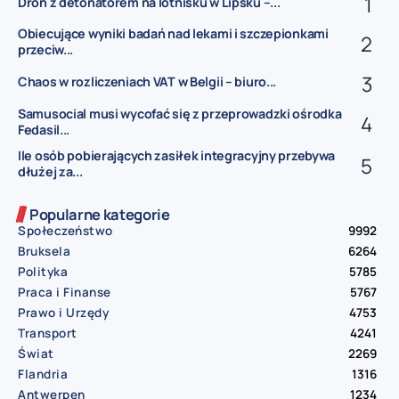
Dron z detonatorem na lotnisku w Lipsku –...
Obiecujące wyniki badań nad lekami i szczepionkami
przeciw...
Chaos w rozliczeniach VAT w Belgii – biuro...
Samusocial musi wycofać się z przeprowadzki ośrodka
Fedasil...
Ile osób pobierających zasiłek integracyjny przebywa
dłużej za...
Popularne kategorie
Społeczeństwo
9992
Bruksela
6264
Polityka
5785
Praca i Finanse
5767
Prawo i Urzędy
4753
Transport
4241
Świat
2269
Flandria
1316
Antwerpen
1234