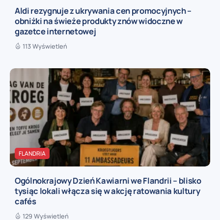
Aldi rezygnuje z ukrywania cen promocyjnych –
obniżki na świeże produkty znów widoczne w
gazetce internetowej
113 Wyświetleń
FLANDRIA
Ogólnokrajowy Dzień Kawiarni we Flandrii – blisko
tysiąc lokali włącza się w akcję ratowania kultury
cafés
129 Wyświetleń