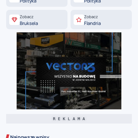
Polityka
Polityka
Zobacz
Zobacz
Bruksela
Flandria
R E K L A M A
Najnowsze wpisy