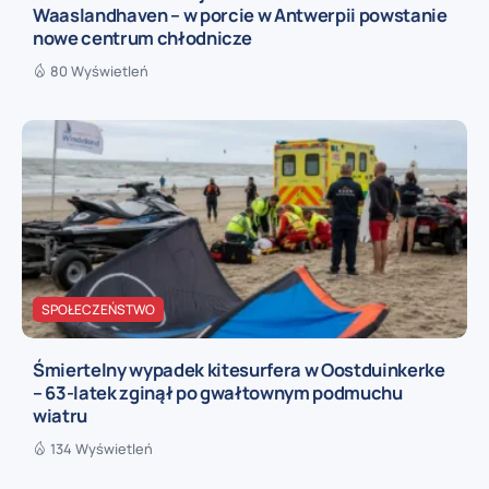
Waaslandhaven – w porcie w Antwerpii powstanie
nowe centrum chłodnicze
80 Wyświetleń
SPOŁECZEŃSTWO
Śmiertelny wypadek kitesurfera w Oostduinkerke
– 63-latek zginął po gwałtownym podmuchu
wiatru
134 Wyświetleń