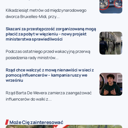
Kilkadziesiąt metrów od międzynarodowego
dworca Bruxelles-Midi, przy...
Skazani za przestępczość zorganizowaną mogą
płacić za pobyt w więzieniu – nowy projekt
ministerstwa sprawiedliwości
Podczas ostatniego przed wakacyjną przerwą
posiedzenia rady ministrów...
Rząd chce walczyć z mową nienawiści w sieci z
pomocą influencerów – kampania ruszy we
wrześniu
Rząd Barta De Wevera zamierza zaangażować
influencerów do walki z...
Może Cię zainteresować