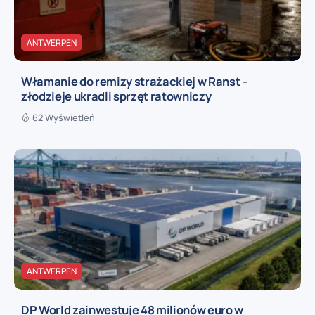
ANTWERPEN
Włamanie do remizy strażackiej w Ranst –
złodzieje ukradli sprzęt ratowniczy
62 Wyświetleń
ANTWERPEN
DP World zainwestuje 48 milionów euro w