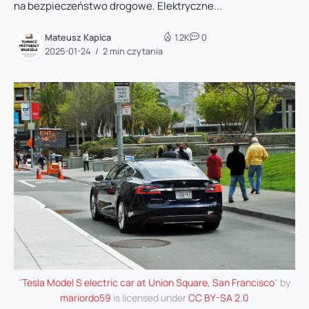
na bezpieczeństwo drogowe. Elektryczne...
Mateusz Kapica
1.2K
0
2025-01-24
2 min czytania
"
Tesla Model S electric car at Union Square, San Francisco
" by
mariordo59
is licensed under
CC BY-SA 2.0