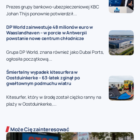
Prezes grupy bankowo-ubezpieczeniowej KBC
Johan Thijs ponownie potwierdził...
DP World zainwestuje 48 milionów euro w
Waaslandhaven – w porcie w Antwerpii
powstanie nowe centrum chłodnicze
Grupa DP World, znana również jako Dubai Ports,
ogłosiła początkową...
Śmiertelny wypadek kitesurfera w
Oostduinkerke – 63-latek zginął po
gwałtownym podmuchu wiatru
Kitesurfer, który w środę został ciężko ranny na
plaży w Oostduinkerke,...
Może Cię zainteresować