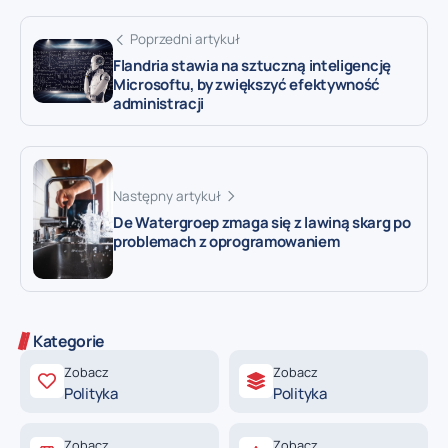
Poprzedni artykuł
Flandria stawia na sztuczną inteligencję
Microsoftu, by zwiększyć efektywność
administracji
Następny artykuł
De Watergroep zmaga się z lawiną skarg po
problemach z oprogramowaniem
Kategorie
Zobacz
Zobacz
Polityka
Polityka
Zobacz
Zobacz