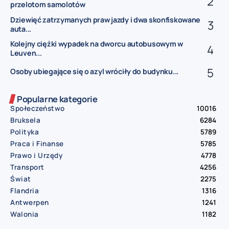
przelotom samolotów
Dziewięć zatrzymanych praw jazdy i dwa skonfiskowane
auta...
Kolejny ciężki wypadek na dworcu autobusowym w
Leuven...
Osoby ubiegające się o azyl wróciły do budynku...
Popularne kategorie
Społeczeństwo
10016
Bruksela
6284
Polityka
5789
Praca i Finanse
5785
Prawo i Urzędy
4778
Transport
4256
Świat
2275
Flandria
1316
Antwerpen
1241
Walonia
1182