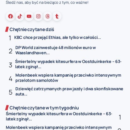
Śledź nas, aby być na bieżąco z tym, co ważne!
Chętnie czytane dziś
KBC chce przejąć Ethias, ale tylko w całości...
DP World zainwestuje 48 milionów euro w
Waaslandhaven...
Śmiertelny wypadek kitesurfera w Oostduinkerke – 63-
latek zginął...
Molenbeek wspiera kampanię przeciwko intensywnym
przelotom samolotów
Dziewięć zatrzymanych praw jazdy i dwa skonfiskowane
auta...
Chętnie czytane w tym tygodniu
Śmiertelny wypadek kitesurfera w Oostduinkerke – 63-
latek zginął...
Molenbeek wspiera kampanię przeciwko intensywnym