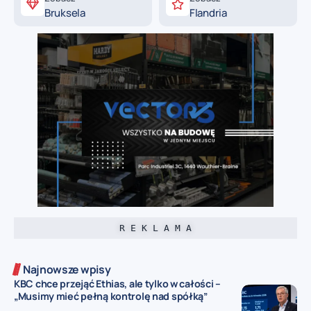
Bruksela
Flandria
R E K L A M A
Najnowsze wpisy
KBC chce przejąć Ethias, ale tylko w całości –
„Musimy mieć pełną kontrolę nad spółką”