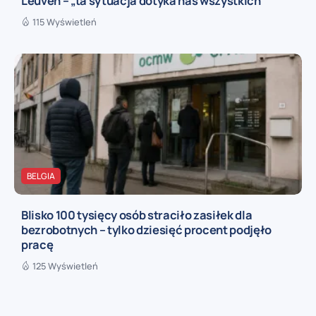
Leuven – „ta sytuacja dotyka nas wszystkich”
115 Wyświetleń
BELGIA
Blisko 100 tysięcy osób straciło zasiłek dla
bezrobotnych – tylko dziesięć procent podjęło
pracę
125 Wyświetleń