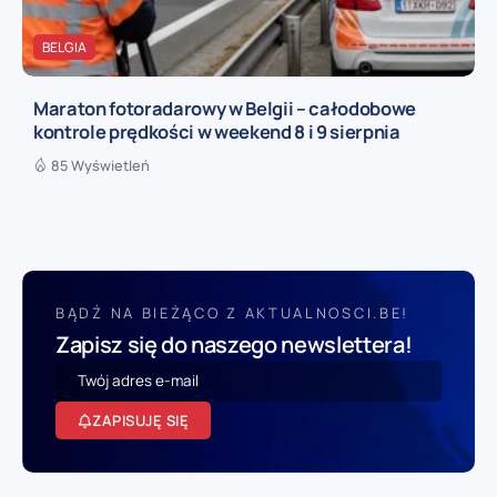
BELGIA
Maraton fotoradarowy w Belgii – całodobowe
kontrole prędkości w weekend 8 i 9 sierpnia
85 Wyświetleń
BĄDŹ NA BIEŻĄCO Z AKTUALNOSCI.BE!
Zapisz się do naszego newslettera!
ZAPISUJĘ SIĘ