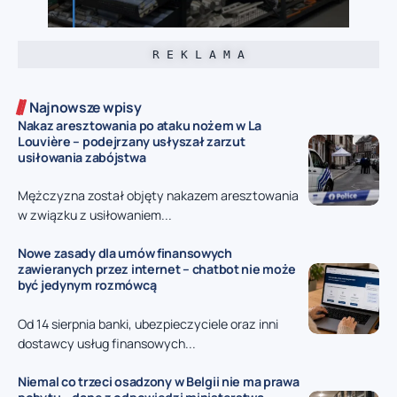
R E K L A M A
Najnowsze wpisy
Nakaz aresztowania po ataku nożem w La
Louvière – podejrzany usłyszał zarzut
usiłowania zabójstwa
Mężczyzna został objęty nakazem aresztowania
w związku z usiłowaniem...
Nowe zasady dla umów finansowych
zawieranych przez internet – chatbot nie może
być jedynym rozmówcą
Od 14 sierpnia banki, ubezpieczyciele oraz inni
dostawcy usług finansowych...
Niemal co trzeci osadzony w Belgii nie ma prawa